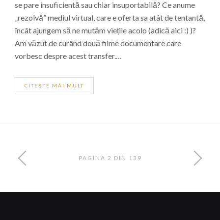
se pare insuficientă sau chiar insuportabilă? Ce anume
„rezolvă” mediul virtual, care e oferta sa atât de tentantă,
încât ajungem să ne mutăm viețile acolo (adică aici :) )?
Am văzut de curând două filme documentare care
vorbesc despre acest transfer.…
CITEŞTE MAI MULT
ARTICOLE
ARTIC
NAVIGARE
PAGINA 2 DIN 139
MAI
MAI
ARTICOLE
NOI
VECHI