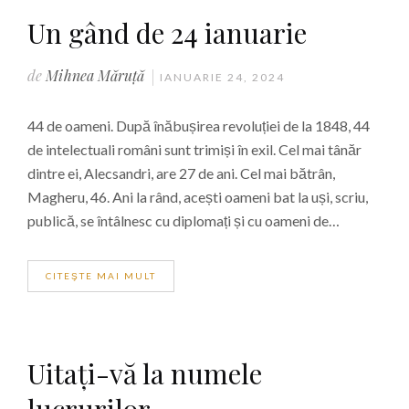
Un gând de 24 ianuarie
de
Mihnea Măruță
IANUARIE 24, 2024
44 de oameni. După înăbușirea revoluției de la 1848, 44
de intelectuali români sunt trimiși în exil. Cel mai tânăr
dintre ei, Alecsandri, are 27 de ani. Cel mai bătrân,
Magheru, 46. Ani la rând, acești oameni bat la uși, scriu,
publică, se întâlnesc cu diplomați și cu oameni de…
CITEŞTE MAI MULT
Uitați-vă la numele