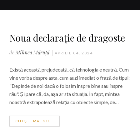
Noua declarație de dragoste
de
Mihnea Măruță
APRILIE 04, 2024
Există această prejudecată, că tehnologia e neutră. Cum
vine vorba despre asta, cum auzi imediat o frază de tipul:
"Depinde de noi dacă o folosim înspre bine sau înspre
rău". Și pare că, da, așa ar sta situația. În fapt, mintea
noastră extrapolează relația cu obiecte simple, de…
CITEŞTE MAI MULT