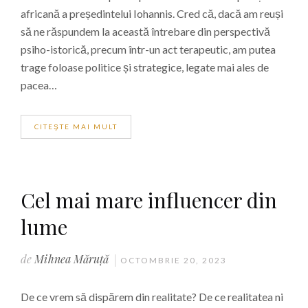
africană a președintelui Iohannis. Cred că, dacă am reuși
să ne răspundem la această întrebare din perspectivă
psiho-istorică, precum într-un act terapeutic, am putea
trage foloase politice și strategice, legate mai ales de
pacea…
CITEŞTE MAI MULT
Cel mai mare influencer din
lume
de
Mihnea Măruță
OCTOMBRIE 20, 2023
De ce vrem să dispărem din realitate? De ce realitatea ni