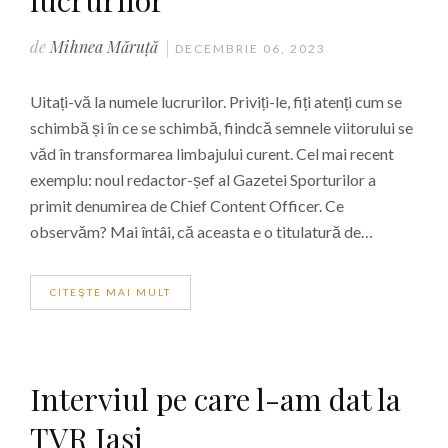
lucrurilor
de
Mihnea Măruță
DECEMBRIE 06, 2023
Uitați-vă la numele lucrurilor. Priviți-le, fiți atenți cum se
schimbă și în ce se schimbă, fiindcă semnele viitorului se
văd în transformarea limbajului curent. Cel mai recent
exemplu: noul redactor-șef al Gazetei Sporturilor a
primit denumirea de Chief Content Officer. Ce
observăm? Mai întâi, că aceasta e o titulatură de…
CITEŞTE MAI MULT
Interviul pe care l-am dat la
TVR Iași