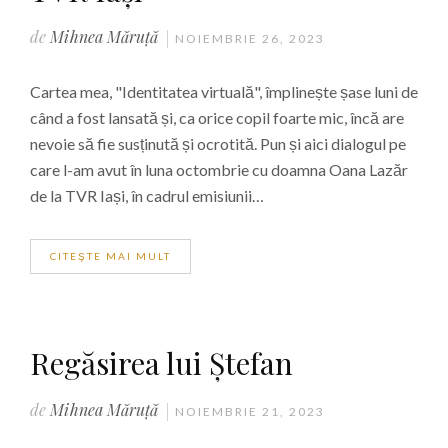
de
Mihnea Măruță
NOIEMBRIE 26, 2023
Cartea mea, "Identitatea virtuală", împlinește șase luni de
când a fost lansată și, ca orice copil foarte mic, încă are
nevoie să fie susținută și ocrotită. Pun și aici dialogul pe
care l-am avut în luna octombrie cu doamna Oana Lazăr
de la TVR Iași, în cadrul emisiunii…
CITEŞTE MAI MULT
Regăsirea lui Ștefan
de
Mihnea Măruță
NOIEMBRIE 21, 2023