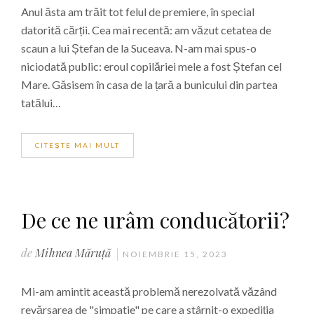
Anul ăsta am trăit tot felul de premiere, în special
datorită cărții. Cea mai recentă: am văzut cetatea de
scaun a lui Ștefan de la Suceava. N-am mai spus-o
niciodată public: eroul copilăriei mele a fost Ștefan cel
Mare. Găsisem în casa de la țară a bunicului din partea
tatălui…
CITEŞTE MAI MULT
De ce ne urâm conducătorii?
de
Mihnea Măruță
NOIEMBRIE 15, 2023
Mi-am amintit această problemă nerezolvată văzând
revărsarea de "simpatie" pe care a stârnit-o expediția