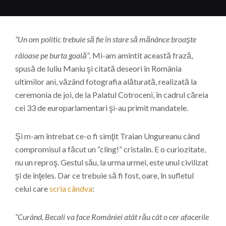
“Un om politic trebuie să fie în stare să mănânce broaşte
râioase pe burta goală”
. Mi-am amintit această frază,
spusă de Iuliu Maniu şi citată deseori în România
ultimilor ani, văzând fotografia alăturată, realizată la
ceremonia de joi, de la Palatul Cotroceni, în cadrul căreia
cei 33 de europarlamentari şi-au primit mandatele.
Şi m-am întrebat ce-o fi simţit Traian Ungureanu când
compromisul a făcut un “cling!” cristalin. E o curiozitate,
nu un reproş. Gestul său, la urma urmei, este unul civilizat
şi de înţeles. Dar ce trebuie să fi fost, oare, în sufletul
celui care
scria cândva
:
“Curând, Becali va face României atât rău cât o cer afacerile