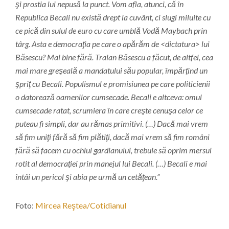
şi prostia lui nepusă la punct. Vom afla, atunci, că în
Republica Becali nu există drept la cuvânt, ci slugi miluite cu
ce pică din sulul de euro cu care umblă Vodă Maybach prin
târg. Asta e democraţia pe care o apărăm de <dictatura> lui
Băsescu? Mai bine fără. Traian Băsescu a făcut, de altfel, cea
mai mare greşeală a mandatului său popular, împărţind un
şpriţ cu Becali. Populismul e promisiunea pe care politicienii
o datorează oamenilor cumsecade. Becali e altceva: omul
cumsecade ratat, scrumiera în care creşte cenuşa celor ce
puteau fi simpli, dar au rămas primitivi. (…) Dacă mai vrem
să fim uniţi fără să fim plătiţi, dacă mai vrem să fim români
fără să facem cu ochiul gardianului, trebuie să oprim mersul
rotit al democraţiei prin manejul lui Becali. (…) Becali e mai
întâi un pericol şi abia pe urmă un cetăţean.”
Foto:
Mircea Reştea/Cotidianul