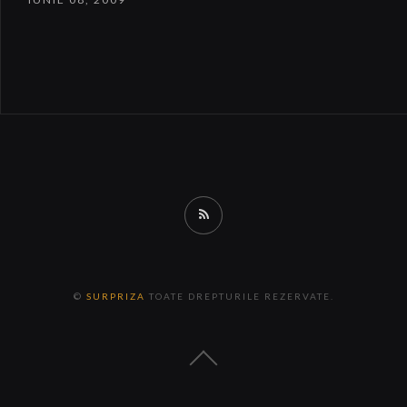
RSS
©
SURPRIZA
TOATE DREPTURILE REZERVATE.
Back
to
the