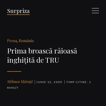
Surpriza
Meniu
Presa
,
România
Prima broască râioasă
înghiţită de TRU
Mihnea Măruță
IUNIE 12, 2009
TIMP CITIRE: 1
MINUT