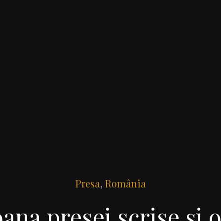
Presa
,
România
ana presei scrise şi 