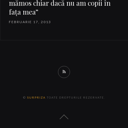
mămos chiar dacă nu am copii în
faţa mea”
FEBRUARIE 17, 2013
RSS
©
SURPRIZA
TOATE DREPTURILE REZERVATE.
Back
to