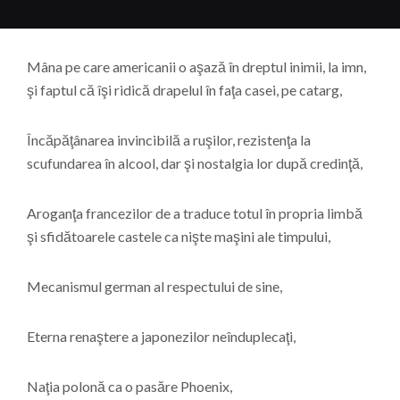
Mâna pe care americanii o aşază în dreptul inimii, la imn,
şi faptul că îşi ridică drapelul în faţa casei, pe catarg,
Încăpăţânarea invincibilă a ruşilor, rezistenţa la
scufundarea în alcool, dar şi nostalgia lor după credinţă,
Aroganţa francezilor de a traduce totul în propria limbă
şi sfidătoarele castele ca nişte maşini ale timpului,
Mecanismul german al respectului de sine,
Eterna renaştere a japonezilor neînduplecaţi,
Naţia polonă ca o pasăre Phoenix,