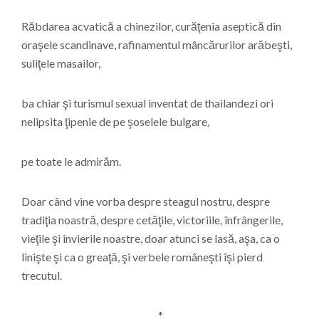
Răbdarea acvatică a chinezilor, curăţenia aseptică din
oraşele scandinave, rafinamentul mâncărurilor arăbeşti,
suliţele masailor,
ba chiar şi turismul sexual inventat de thailandezi ori
nelipsita ţipenie de pe şoselele bulgare,
pe toate le admirăm.
Doar când vine vorba despre steagul nostru, despre
tradiţia noastră, despre cetăţile, victoriile, înfrângerile,
vieţile şi învierile noastre, doar atunci se lasă, aşa, ca o
linişte şi ca o greaţă, şi verbele româneşti îşi pierd
trecutul.
*