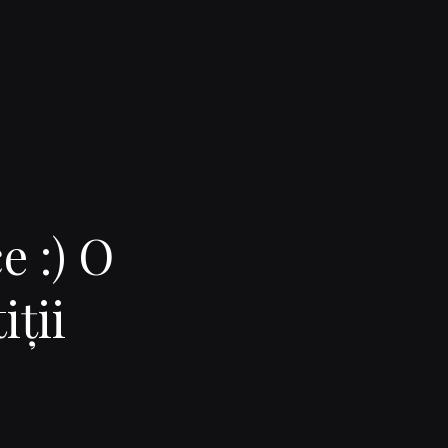
e :) O
iţii