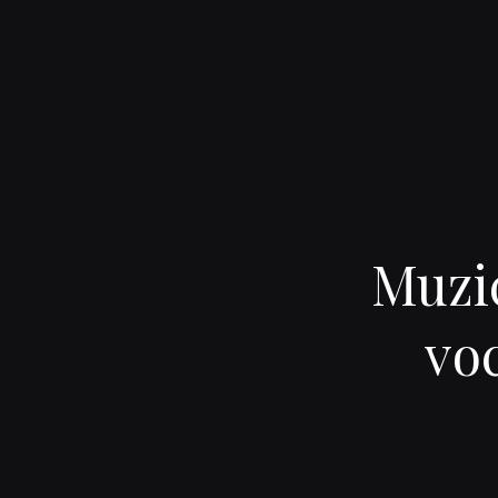
Muzic
voc