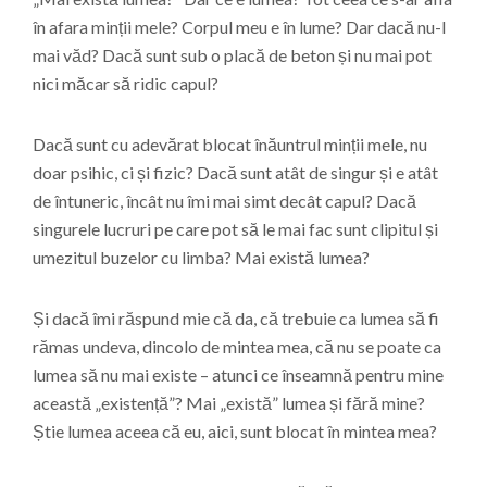
în afara minții mele? Corpul meu e în lume? Dar dacă nu-l
mai văd? Dacă sunt sub o placă de beton și nu mai pot
nici măcar să ridic capul?
Dacă sunt cu adevărat blocat înăuntrul minții mele, nu
doar psihic, ci și fizic? Dacă sunt atât de singur și e atât
de întuneric, încât nu îmi mai simt decât capul? Dacă
singurele lucruri pe care pot să le mai fac sunt clipitul și
umezitul buzelor cu limba? Mai există lumea?
Și dacă îmi răspund mie că da, că trebuie ca lumea să fi
rămas undeva, dincolo de mintea mea, că nu se poate ca
lumea să nu mai existe – atunci ce înseamnă pentru mine
această „existență”? Mai „există” lumea și fără mine?
Știe lumea aceea că eu, aici, sunt blocat în mintea mea?