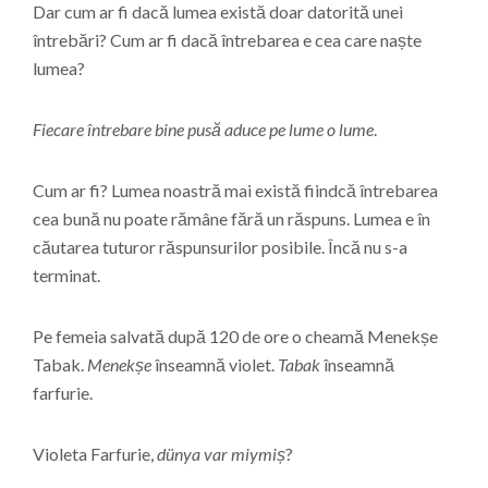
Dar cum ar fi dacă lumea există doar datorită unei
întrebări? Cum ar fi dacă întrebarea e cea care naște
lumea?
Fiecare întrebare bine pusă aduce pe lume o lume
.
Cum ar fi? Lumea noastră mai există fiindcă întrebarea
cea bună nu poate rămâne fără un răspuns. Lumea e în
căutarea tuturor răspunsurilor posibile. Încă nu s-a
terminat.
Pe femeia salvată după 120 de ore o cheamă Menekșe
Tabak.
Menekșe
înseamnă violet.
Tabak
înseamnă
farfurie.
Violeta Farfurie,
dünya var miymiș
?