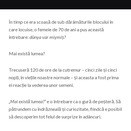
În timp ce era scoasă de sub dărâmăturile blocului în
care locuise, o femeie de 70 de ani a pus această
întrebare:
dünya var miymiș?
Mai există lumea?
Trecuseră 120 de ore de la cutremur – cinci zile și cinci
nopți, în viețile noastre normale – și aceasta a fost prima
ei reacție la vederea unor semeni.
„Mai există lumea?”
e o întrebare ca o gură de peșteră. Să
pătrundem cu îndrăzneală și curiozitate, fiindcă e posibil
să descoperim tot felul de surprize în adâncuri.