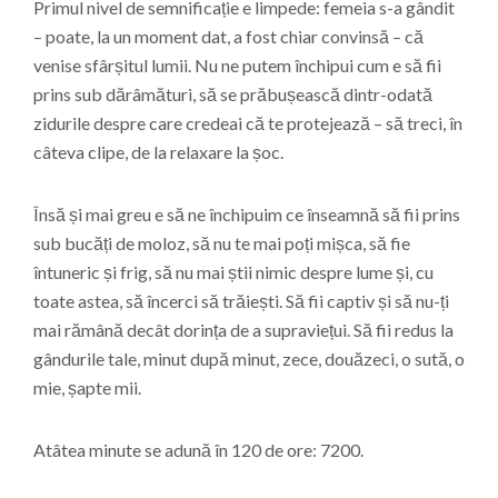
Primul nivel de semnificație e limpede: femeia s-a gândit
– poate, la un moment dat, a fost chiar convinsă – că
venise sfârșitul lumii. Nu ne putem închipui cum e să fii
prins sub dărâmături, să se prăbușească dintr-odată
zidurile despre care credeai că te protejează – să treci, în
câteva clipe, de la relaxare la șoc.
Însă și mai greu e să ne închipuim ce înseamnă să fii prins
sub bucăți de moloz, să nu te mai poți mișca, să fie
întuneric și frig, să nu mai știi nimic despre lume și, cu
toate astea, să încerci să trăiești. Să fii captiv și să nu-ți
mai rămână decât dorința de a supraviețui. Să fii redus la
gândurile tale, minut după minut, zece, douăzeci, o sută, o
mie, șapte mii.
Atâtea minute se adună în 120 de ore: 7200.