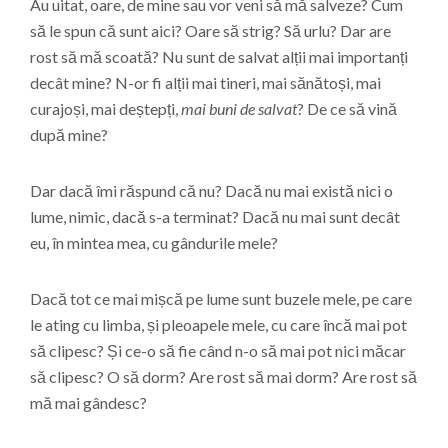
Au uitat, oare, de mine sau vor veni să mă salveze? Cum
să le spun că sunt aici? Oare să strig? Să urlu? Dar are
rost să mă scoată? Nu sunt de salvat alții mai importanți
decât mine? N-or fi alții mai tineri, mai sănătoși, mai
curajoși, mai deștepți,
mai buni de salvat
? De ce să vină
după mine?
Dar dacă îmi răspund că nu? Dacă nu mai există nici o
lume, nimic, dacă s-a terminat? Dacă nu mai sunt decât
eu, în mintea mea, cu gândurile mele?
Dacă tot ce mai mișcă pe lume sunt buzele mele, pe care
le ating cu limba, și pleoapele mele, cu care încă mai pot
să clipesc? Și ce-o să fie când n-o să mai pot nici măcar
să clipesc? O să dorm? Are rost să mai dorm? Are rost să
mă mai gândesc?