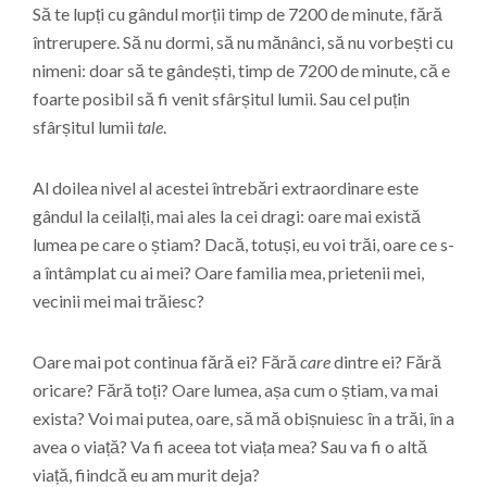
Să te lupți cu gândul morții timp de 7200 de minute, fără
întrerupere. Să nu dormi, să nu mănânci, să nu vorbești cu
nimeni: doar să te gândești, timp de 7200 de minute, că e
foarte posibil să fi venit sfârșitul lumii. Sau cel puțin
sfârșitul lumii
tale
.
Al doilea nivel al acestei întrebări extraordinare este
gândul la ceilalți, mai ales la cei dragi: oare mai există
lumea pe care o știam? Dacă, totuși, eu voi trăi, oare ce s-
a întâmplat cu ai mei? Oare familia mea, prietenii mei,
vecinii mei mai trăiesc?
Oare mai pot continua fără ei? Fără
care
dintre ei? Fără
oricare? Fără toți? Oare lumea, așa cum o știam, va mai
exista? Voi mai putea, oare, să mă obișnuiesc în a trăi, în a
avea o viață? Va fi aceea tot viața mea? Sau va fi o altă
viață, fiindcă eu am murit deja?