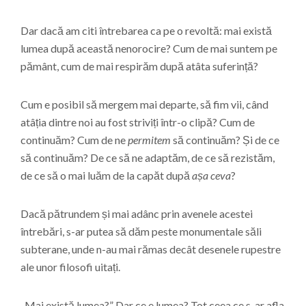
Dar dacă am citi întrebarea ca pe o revoltă: mai există
lumea după această nenorocire? Cum de mai suntem pe
pământ, cum de mai respirăm după atâta suferință?
Cum e posibil să mergem mai departe, să fim vii, când
atâția dintre noi au fost striviți într-o clipă? Cum de
continuăm? Cum de ne
permitem
să continuăm? Și de ce
să continuăm? De ce să ne adaptăm, de ce să rezistăm,
de ce să o mai luăm de la capăt după
așa ceva
?
Dacă pătrundem și mai adânc prin avenele acestei
întrebări, s-ar putea să dăm peste monumentale săli
subterane, unde n-au mai rămas decât desenele rupestre
ale unor filosofi uitați.
„Mai există lumea?” Dar ce e lumea? Tot ceea ce s-ar afla