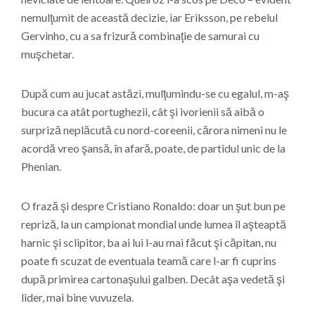
nemulţumit de această decizie, iar Eriksson, pe rebelul
Gervinho, cu a sa frizură combinaţie de samurai cu
muşchetar.
După cum au jucat astăzi, mulţumindu-se cu egalul, m-aş
bucura ca atât portughezii, cât şi ivorienii să aibă o
surpriză neplăcută cu nord-coreenii, cărora nimeni nu le
acordă vreo şansă, în afară, poate, de partidul unic de la
Phenian.
O frază şi despre Cristiano Ronaldo: doar un şut bun pe
repriză, la un campionat mondial unde lumea îl aşteaptă
harnic şi sclipitor, ba ai lui l-au mai făcut şi căpitan, nu
poate fi scuzat de eventuala teamă care l-ar fi cuprins
după primirea cartonaşului galben. Decât aşa vedetă şi
lider, mai bine vuvuzela.