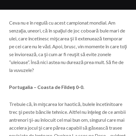
Ceva nu e în regulă cu acest campionat mondial. Am
senzaţia, uneori, că în spaţiul de joc coboară bule mari de
ulei, care încetinesc mişcarea şi îi extenuează temporar
pe cei care nu le văd. Apoi, brusc, vin momente în care toţi
se înviorează, ca şi cum ar fi reuşit să evite zonele
“uleioase”. Însă nici astea nu durează prea mult. Să fie de
la vuvuzele?
Portugalia – Coasta de Fildeş 0-0.
Trebuie că, în mişcarea lor haotică, bulele încetinitoare
trec şi peste băncile tehnice. Altfel nu înţeleg de ce ambii
antrenori şi-au înlocuit cel mai bun om, singurul care mai
accelera jocul şi care părea capabil să găsească trasee
neviciate de lentoare. Queiroz l-a scos pe Deco – evident