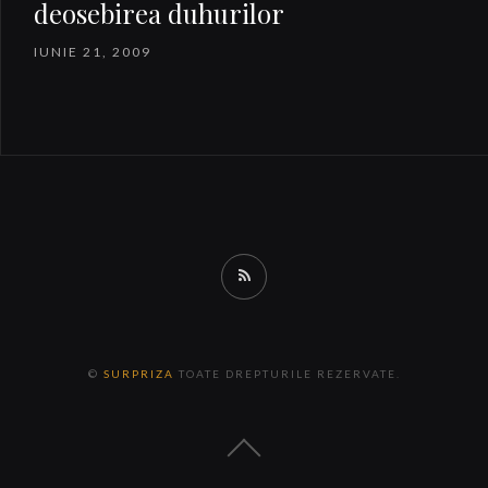
deosebirea duhurilor
IUNIE 21, 2009
RSS
©
SURPRIZA
TOATE DREPTURILE REZERVATE.
Back
to