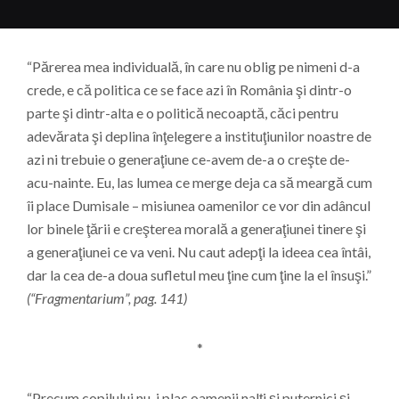
“Părerea mea individuală, în care nu oblig pe nimeni d-a
crede, e că politica ce se face azi în România şi dintr-o
parte şi dintr-alta e o politică necoaptă, căci pentru
adevărata şi deplina înţelegere a instituţiunilor noastre de
azi ni trebuie o generaţiune ce-avem de-a o creşte de-
acu-nainte. Eu, las lumea ce merge deja ca să meargă cum
îi place Dumisale – misiunea oamenilor ce vor din adâncul
lor binele ţării e creşterea morală a generaţiunei tinere şi
a generaţiunei ce va veni. Nu caut adepţi la ideea cea întâi,
dar la cea de-a doua sufletul meu ţine cum ţine la el însuşi.”
(“Fragmentarium”, pag. 141)
*
“Precum copilului nu-i plac oamenii nalţi şi puternici şi