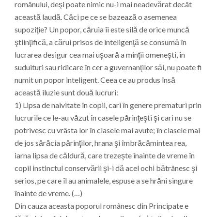
românului, deşi poate nimic nu-i mai neadevărat decât
această laudă. Căci pe ce se bazează o asemenea
supoziţie? Un popor, căruia îi este silă de orice muncă
ştiinţifică, a cărui prisos de inteligenţă se consumă în
lucrarea desigur cea mai uşoară a minţii omeneşti, în
suduituri sau ridicare în cer a guvernanţilor săi, nu poate fi
numit un popor inteligent. Ceea ce au produs însă
această iluzie sunt două lucruri:
1) Lipsa de naivitate în copii, cari în genere prematuri prin
lucrurile ce le-au văzut în casele părinţeşti şi cari nu se
potrivesc cu vrâsta lor în clasele mai avute; în clasele mai
de jos sărăcia părinţilor, hrana şi îmbrăcămintea rea,
iarna lipsa de căldură, care trezeşte înainte de vreme în
copil instinctul conservării şi-i dă acel ochi bătrânesc şi
serios, pe care îl au animalele, espuse a se hrăni singure
înainte de vreme. (…)
Din cauza aceasta poporul românesc din Principate e