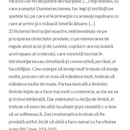
fără nici un fel de putere de reacţiune. (…) toţi nebunii, cu
care a umplut Dumnezeu lumea, fac legi şi instituţii pe
spetele lui, pe care el le primeşte cu aceeaşi nepăsare cu
care ar primi şi o măsură binefăcătoare. (…)
2) Sistemul instrucţiei noastre, neîntemeindu-se pe
priceperea obiectelor predate, ci pe memorarea de
regule abstracte şi de cuvinte, copilul n-are niciodată
acel repaos al creierului, care consistă tocmai în
întrebuinţarea sau simultană şi consecutivă, pe rând, al
facultăţilor. Cine voieşte să înveţe mult trebuie să înveţe
multe, precum cel ce vrea să mănânce mult, trebuie să
mănânce multe de toate. Partea lexicală a limbilor,
limbile înşile au a face mai mult cu memoria; acolo ea va
şi trebui înhămată. Dar mântuind cu lecţia de limbă, el
trebuie să exercite altă facultate şi pe cealaltă s-o lese
să se odihnească. Deci matematica trebuie să fie
predată astfel, încât să aibă a face numai cu facultatea
judecăţii.”
(pag. 233-235)