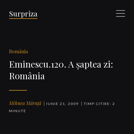
Surpriza
Meniu
România
Eminescu.120. A şaptea zi:
România
Mihnea Măruță
IUNIE 21, 2009
TIMP CITIRE: 2
MINUTE