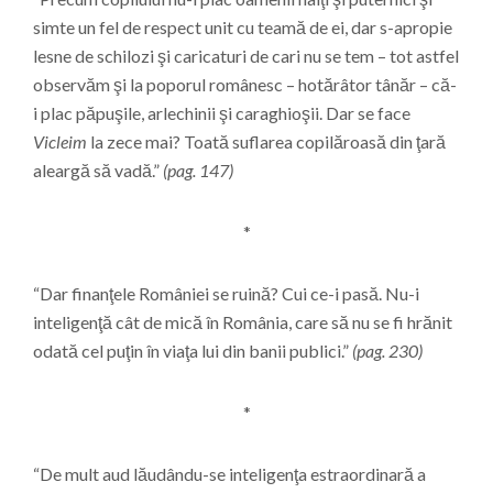
simte un fel de respect unit cu teamă de ei, dar s-apropie
lesne de schilozi şi caricaturi de cari nu se tem – tot astfel
observăm şi la poporul românesc – hotărâtor tânăr – că-
i plac păpuşile, arlechinii şi caraghioşii. Dar se face
Vicleim
la zece mai? Toată suflarea copilăroasă din ţară
aleargă să vadă.”
(pag. 147)
*
“Dar finanţele României se ruină? Cui ce-i pasă. Nu-i
inteligenţă cât de mică în România, care să nu se fi hrănit
odată cel puţin în viaţa lui din banii publici.”
(pag. 230)
*
“De mult aud lăudându-se inteligenţa estraordinară a