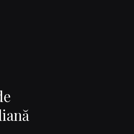
de
diană