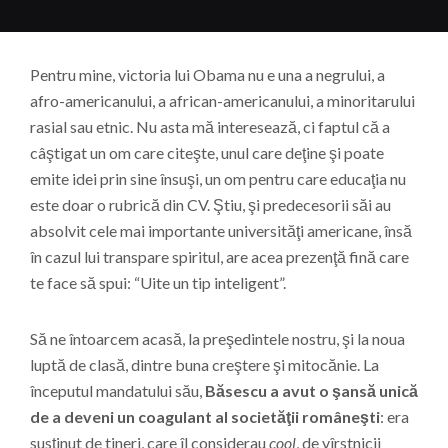
Pentru mine, victoria lui Obama nu e una a negrului, a
afro-americanului, a african-americanului, a minoritarului
rasial sau etnic. Nu asta mă interesează, ci faptul că a
câştigat un om care citeşte, unul care deţine şi poate
emite idei prin sine însuşi, un om pentru care educaţia nu
este doar o rubrică din CV. Ştiu, şi predecesorii săi au
absolvit cele mai importante universităţi americane, însă
în cazul lui transpare spiritul, are acea prezenţă fină care
te face să spui: “Uite un tip inteligent”.
Să ne întoarcem acasă, la preşedintele nostru, şi la noua
luptă de clasă, dintre buna creştere şi mitocănie. La
începutul mandatului său,
Băsescu a avut o şansă unică
de a deveni un coagulant al societăţii româneşti
: era
susţinut de tineri, care îl considerau
cool
, de vîrstnicii