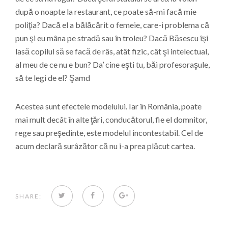
după o noapte la restaurant, ce poate să-mi facă mie
poliţia? Dacă el a bălăcărit o femeie, care-i problema că
pun şi eu mâna pe stradă sau în troleu? Dacă Băsescu îşi
lasă copilul să se facă de râs, atât fizic, cât şi intelectual,
al meu de ce nu e bun? Da’ cine eşti tu, băi profesoraşule,
să te legi de el? Şamd
Acestea sunt efectele modelului. Iar în România, poate
mai mult decât în alte ţări, conducătorul, fie el domnitor,
rege sau preşedinte, este modelul incontestabil. Cel de
acum declară surâzător că nu i-a prea plăcut cartea.
TWITTER
FACEBOOK
GOOGLE+
SHARE: