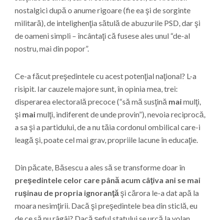
nostalgici după o anume rigoare (fie ea şi de sorginte
militară), de intelighenţia sătulă de abuzurile PSD, dar şi
de oameni simpli – încântaţi că fusese ales unul “de-al
nostru, mai din popor”.
Ce-a făcut preşedintele cu acest potenţial naţional? L-a
risipit. Iar cauzele majore sunt, în opinia mea, trei:
disperarea electorală precoce (“să mă susţină
mai
mulţi,
şi
mai
mulţi, indiferent de unde provin”), nevoia reciprocă,
a sa şi a partidului, de a nu tăia cordonul ombilical care-i
leagă şi, poate cel mai grav, propriile lacune în educaţie.
Din păcate, Băsescu a ales să se transforme doar în
preşedintele celor care până acum câţiva ani se mai
ruşinau de propria ignoranţă
şi cărora le-a dat apă la
moara nesimţirii. Dacă şi preşedintele bea din sticlă, eu
de ce să nu râgâi? Dacă şeful statului se urcă la volan