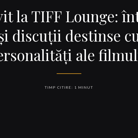
it la TIFF Lounge: în
şi discuţii destinse c
ersonalităţi ale filmul
TIMP CITIRE: 1 MINUT