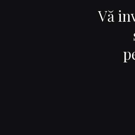
Vă inv
p