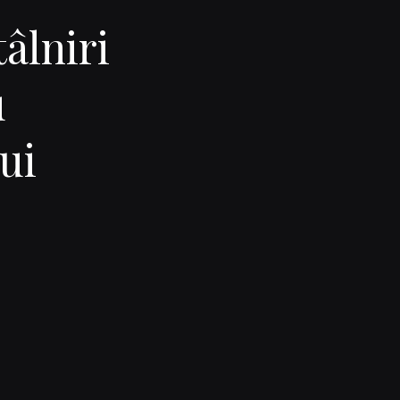
tâlniri
u
ui