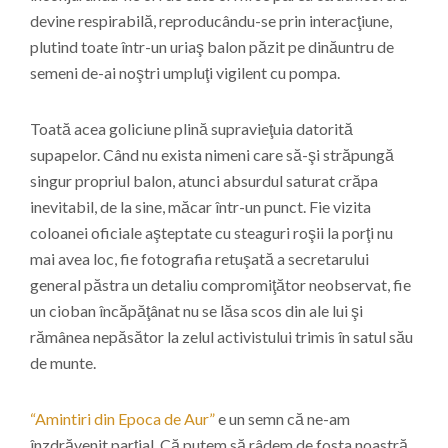
devine respirabilă, reproducându-se prin interacţiune,
plutind toate într-un uriaş balon păzit pe dinăuntru de
semeni de-ai noştri umpluţi vigilent cu pompa.
Toată acea goliciune plină supravieţuia datorită
supapelor. Când nu exista nimeni care să-şi străpungă
singur propriul balon, atunci absurdul saturat crăpa
inevitabil, de la sine, măcar într-un punct. Fie vizita
coloanei oficiale aşteptate cu steaguri roşii la porţi nu
mai avea loc, fie fotografia retuşată a secretarului
general păstra un detaliu compromiţător neobservat, fie
un cioban încăpăţânat nu se lăsa scos din ale lui şi
rămânea nepăsător la zelul activistului trimis în satul său
de munte.
“Amintiri din Epoca de Aur”
e un semn că ne-am
înzdrăvenit parţial. Că putem să râdem de fosta noastră