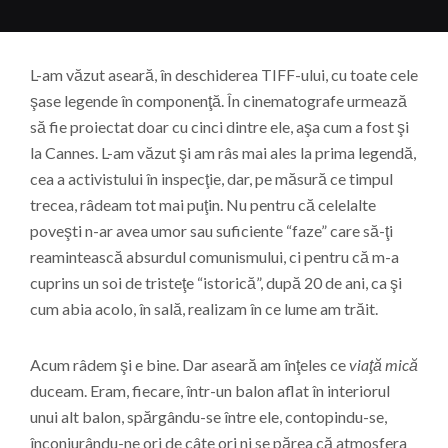
L-am văzut aseară, în deschiderea TIFF-ului, cu toate cele
şase legende în componenţă. În cinematografe urmează
să fie proiectat doar cu cinci dintre ele, aşa cum a fost şi
la Cannes. L-am văzut şi am râs mai ales la prima legendă,
cea a activistului în inspecţie, dar, pe măsură ce timpul
trecea, râdeam tot mai puţin. Nu pentru că celelalte
poveşti n-ar avea umor sau suficiente “faze” care să-ţi
reamintească absurdul comunismului, ci pentru că m-a
cuprins un soi de tristeţe “istorică”, după 20 de ani, ca şi
cum abia acolo, în sală, realizam în ce lume am trăit.
Acum râdem şi e bine. Dar aseară am înţeles ce
viaţă mică
duceam. Eram, fiecare, într-un balon aflat în interiorul
unui alt balon, spărgându-se între ele, contopindu-se,
înconjurându-ne ori de câte ori ni se părea că atmosfera