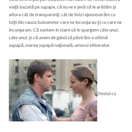
viaţă bazată pe supape, că nu ne e jenă să le arătăm şi
altora cât de transparenţi, cât de livizi ajunseserăm cu
toţii din cauza baloanelor care ne înconjurau şi cu care ne
înconjuram. Că suntem în stare să le spargem câte unul,
câte unul, şi că avem de gând să păstrăm o ultimă
supapă, marea supapă naţională, umorul eliberator.
Destul cu