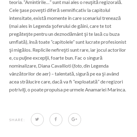
teoria. “Amintirile…” sunt mai ales o reuşită regizorală.
Cele şase poveşti diferă semnificativ la capitolul
intensitate, există momente în care scenariul trenează
(mai ales în Legenda şoferului de găini, care te tot
pregăteşte pentru un deznodământ şi te lasă cu buza
umflată), însă toate “capitolele” sunt lucrate profesionist
şi migălos. Replicile nefireşti sunt rare, iar jocul actorilor
e, cu puţine excepţii, foarte bun. Fac o singură
nominalizare, Diana Cavallioti (
foto
, din Legenda
vânzătorilor de aer) – talentată, sigură pe ea şi având
acea strălucire care, dacă va fi “exploatată” de regizori
potriviţi, o poate propulsa pe urmele Anamariei Marinca.
TWITTER
FACEBOOK
GOOGLE+
SHARE: