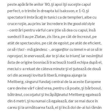
peste apărările anilor ’80, şi apoi îşi suceşte capul
perfect, o trimite în dreapta lui Isaksson, e 1-0, şi
spectatorii îmbrăcaţi în tunici ca de templieri, albe cu
cruce roşie, au prins iar încredere în
the good old style
-
centrări pentru vârful care ştie să dea cu capul, însă
suedezii îl au pe Zlatan, zis Ibra, pe cât de încrezut, pe
atât de spectaculos, pe cât de egoist, pe atât de eficient,
ce să-i faci
- mă gândesc -
, aroganţilor cu temei n-ai ce să le
reproşezi, te enervează, dar te şi duc la triumf,
iar nesimţitul
ăsta de origine bosniacă tractează toată echipa după el,
meciul s-a reluat de câteva minute şi el şutează de două
ori din aceeaşi lovitură liberă, mingea ajunge la
Mellberg, singurul fundaş central de la aceste Europene
care devine vârf când vrea, pentru că poate, şi bărbosul,
bătrânul, cocoşatul şi încăpăţânatul Mellberg egalează
din 6 metri, şi nu numai că egalează, dar se mai duce în
careu şi la următoarea fază, el şi încă doi de-ai lui rămân