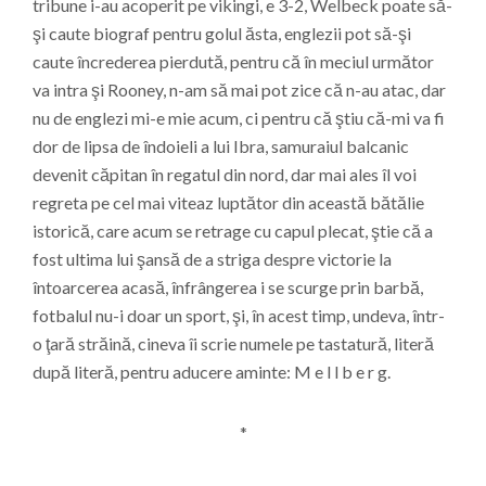
tribune i-au acoperit pe vikingi, e 3-2, Welbeck poate să-
şi caute biograf pentru golul ăsta, englezii pot să-şi
caute încrederea pierdută, pentru că în meciul următor
va intra şi Rooney, n-am să mai pot zice că n-au atac, dar
nu de englezi mi-e mie acum, ci pentru că ştiu că-mi va fi
dor de lipsa de îndoieli a lui Ibra, samuraiul balcanic
devenit căpitan în regatul din nord, dar mai ales îl voi
regreta pe cel mai viteaz luptător din această bătălie
istorică, care acum se retrage cu capul plecat, ştie că a
fost ultima lui şansă de a striga despre victorie la
întoarcerea acasă, înfrângerea i se scurge prin barbă,
fotbalul nu-i doar un sport, şi, în acest timp, undeva, într-
o ţară străină, cineva îi scrie numele pe tastatură, literă
după literă, pentru aducere aminte: M e l l b e r g.
*