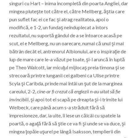
singuri cu Hart – inima incompletă din poarta Angliei, dar
mingea pluteşte tot către el, către Mellberg, ăştia care
pun suflet fac ei ce fac şi atrag realitatea, apoi o
modifică, e 1-2, un fundaş neînduplecat a întors
rezultatul, nu suportă gândul de a se întoarce acasă pe
scut, el e Mellberg, nu un oarecare, numai că unul şi mai
bătrân decât el, antrenorul Albionului, are o inspiraţie de
lup de mare care le-a văzut pe toate, şi-l aruncă în luptă
pe Theo Walcott, iar micuţul mijlocaş preia timona şi se
strecoară printre lunganii cei galbeni ca Ulise printre
Scyla şi Caribda, prinde mai întâi un şut de la marginea
careului, 2-2,
cine-ar fi crezut că englezii n-au uitat să fie
invincibili
, şi apoi tot el scapă pe dreapta şi-i trimite lui
Welbeck, care până acum s-a străduit fără să
impresioneze, dar, ia uite, îi iese un călcâi cu spatele la
poartă, o agaţă fără să ştie ce va fi şi unde se va duce, şi
mingea ţopăie uşurel pe lângă Isaksson, templierii din