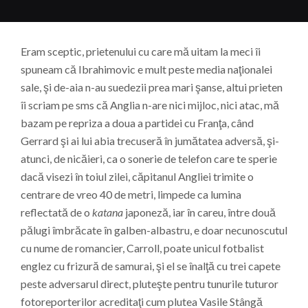
Eram sceptic, prietenului cu care mă uitam la meci îi
spuneam că Ibrahimovic e mult peste media naţionalei
sale, şi de-aia n-au suedezii prea mari şanse, altui prieten
îi scriam pe sms că Anglia n-are nici mijloc, nici atac, mă
bazam pe repriza a doua a partidei cu Franţa, când
Gerrard şi ai lui abia trecuseră în jumătatea adversă, şi-
atunci, de nicăieri, ca o sonerie de telefon care te sperie
dacă visezi în toiul zilei, căpitanul Angliei trimite o
centrare de vreo 40 de metri, limpede ca lumina
reflectată de o
katana
japoneză, iar în careu, între două
pălugi îmbrăcate în galben-albastru, e doar necunoscutul
cu nume de romancier, Carroll, poate unicul fotbalist
englez cu frizură de samurai, şi el se înalţă cu trei capete
peste adversarul direct, pluteşte pentru tunurile tuturor
fotoreporterilor acreditaţi cum plutea Vasile Stângă