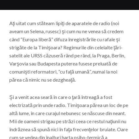
Aţi uitat cum stăteam lipiţi de aparatele de radio (noi
aveam un Selena, rusesc) şi cum nu ne venea să credem
când “Europa liberă” difuza înregistrările cu rafale şi
strigăte de la Timişoara? Regimurile din celelalte ţări-
satelit ale URSS căzuseră rând pe rând, la Praga, Berlin,
Varşovia sau Budapesta puterea fusese preluată de
comunişti reformatori, “cu faţă umană”, numai la noi
părea că nimic nu se dezgheaţă.
Şi a venit acea seară în care o ţară întreagă a fost
electrizată prin unde radio. Timişoara părea un loc de pe
altă lume, în care curajul nebunesc se născuse din neant.
Mii de oameni strigau pe străzi ceea ce restul naţiunii nu
îndrăznea să spună nici în faţa frecvenţelor bruiate. Oare
cum se vedea din înalturi harta psiho-termică a