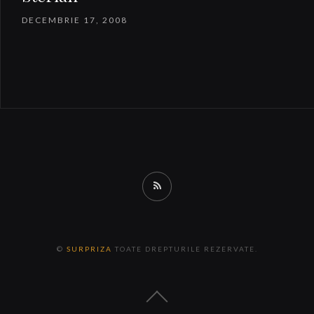
DECEMBRIE 17, 2008
RSS
©
SURPRIZA
TOATE DREPTURILE REZERVATE.
Back
to