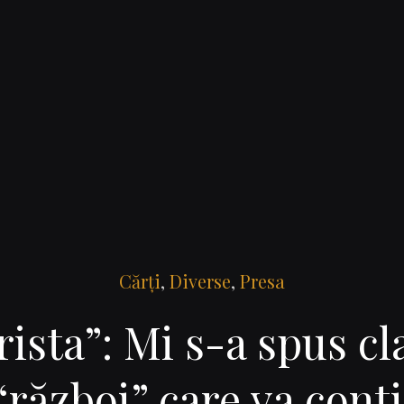
Cărţi
,
Diverse
,
Presa
ista”: Mi s-a spus cl
“război” care va cont