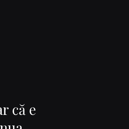
ar că e
inua