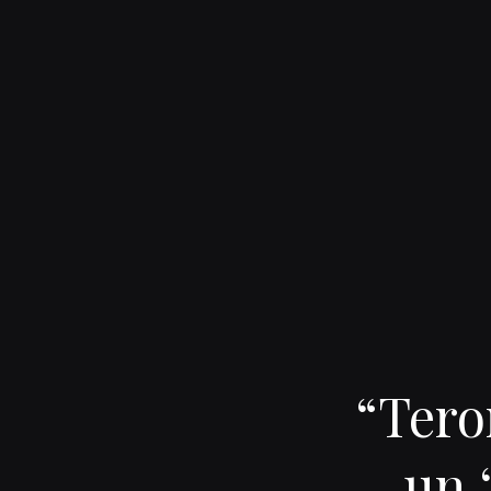
“Teror
un 