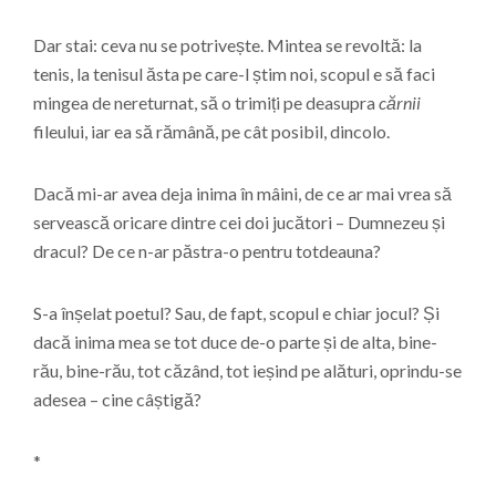
Dar stai: ceva nu se potrivește. Mintea se revoltă: la
tenis, la tenisul ăsta pe care-l știm noi, scopul e să faci
mingea de nereturnat, să o trimiți pe deasupra
cărnii
fileului, iar ea să rămână, pe cât posibil, dincolo.
Dacă mi-ar avea deja inima în mâini, de ce ar mai vrea să
servească oricare dintre cei doi jucători – Dumnezeu și
dracul? De ce n-ar păstra-o pentru totdeauna?
S-a înșelat poetul? Sau, de fapt, scopul e chiar jocul? Și
dacă inima mea se tot duce de-o parte și de alta, bine-
rău, bine-rău, tot căzând, tot ieșind pe alături, oprindu-se
adesea – cine câștigă?
*