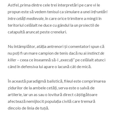
Astfel, prima dintre cele trei interpretări pe care vi le
propun este să vedem tenisul ca simulare a unei
înfruntări
între cetăți medievale
, în care orice trimitere a mingii în
teritoriul celălalt ne duce cu gândul la un proiectil de
catapultă aruncat peste creneluri.
Nu întâmplător, atâția antrenori și comentatori spun că
nu poți fi un mare campion de tenis dacă nu ai
instinct de
killer
– ceea ce înseamnă să-l „execuți” pe celălalt atunci
când în defensiva lui apare o lacună cât de mică.
În această paradigmă balistică, fileul este comprimarea
zidurilor de la ambele cetăți, serva este o salvă de
artilerie, iar un as sau o lovitură direct câștigătoare
afectează nemijlocit populația civilă care tremură
dincolo de linia de tușă.