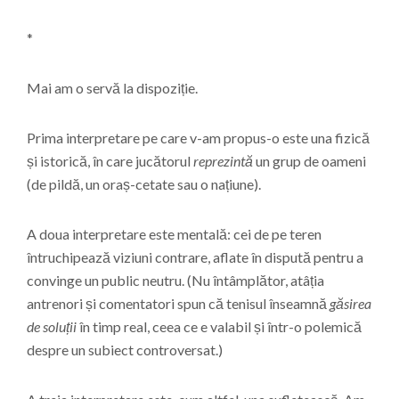
*
Mai am o servă la dispoziție.
Prima interpretare pe care v-am propus-o este una fizică
și istorică, în care jucătorul
reprezintă
un grup de oameni
(de pildă, un oraș-cetate sau o națiune).
A doua interpretare este mentală: cei de pe teren
întruchipează viziuni contrare, aflate în dispută pentru a
convinge un public neutru. (Nu întâmplător, atâția
antrenori și comentatori spun că tenisul înseamnă
găsirea
de soluții
în timp real, ceea ce e valabil și într-o polemică
despre un subiect controversat.)