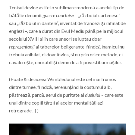
Tenisul devine astfel o sublimare modernă a acelui tip de
bătălie denumit
guerre courtoise –
„războiul curtenesc”
sau „războiul în dantele”, inventat de francezi și rafinat de
englezi –, care a durat din Evul Mediu până pe la mijlocul
secolului XVIII și în care uneori se luptau doar
reprezentanți
ai taberelor beligerante, fiindcă inamicul nu
trebuia anihilat, ci doar învins, și nu prin orice metode, ci
cavalerește, onorabil și demn de a fi povestit urmașilor.
(Poate și de aceea Wimbledonul este cel mai frumos
dintre turnee, fiindcă, nerenunțând la costumul alb,
păstrează, parcă, aerul de puritate al
duelului
– care este
unul dintre copiii târzii ai acelor mentalități azi
retrograde. :) )