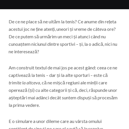
De ce ne place să ne uităm la tenis? Ce anume din rețeta
acestui joc ne ține atenți, uneori și vreme de câteva ore?
De ce putem să urmărim un meci și atunci când nu
cunoaștem niciunul dintre sportivi – și, la o adică, nici nu
ne interesează?
Am construit textul de mai jos pe acest gând: ceea ce ne
captivează la tenis – dar și la alte sporturi – este că
trimite la altceva
, că ne mișcă regiuni ale minții care
operează (și) cu alte categorii și că, deci, răspunde unor
așteptări mai adânci decât suntem dispuși să procesăm
la prima vedere.
E o simulare a unor dileme care au vârsta omului
conștient de sine și pe care el caută să le rezolve