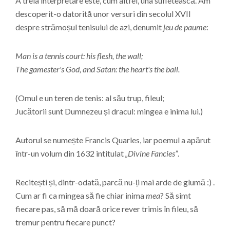
A treia interpretare este, cum altfel, una sufletească. Am
descoperit-o datorită unor versuri din secolul XVII
despre strămoșul tenisului de azi, denumit
jeu de paume
:
Man is a tennis court: his flesh, the wall;
The gamester's God, and Satan: the heart's the ball.
(Omul e un teren de tenis: al său trup, fileul;
Jucătorii sunt Dumnezeu și dracul: mingea e inima lui.)
Autorul se numește Francis Quarles, iar poemul a apărut
într-un volum din 1632 intitulat
„Divine Fancies”
.
Recitești și, dintr-odată, parcă nu-ți mai arde de glumă :) .
Cum ar fi ca mingea să fie chiar inima
mea
? Să simt
fiecare pas, să mă doară orice rever trimis în fileu, să
tremur pentru fiecare punct?