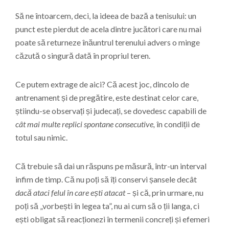
Să ne întoarcem, deci, la ideea de bază a tenisului: un
punct este pierdut de acela dintre jucători care nu mai
poate să returneze înăuntrul terenului advers o minge
căzută o singură dată în propriul teren.
Ce putem extrage de aici? Că acest joc, dincolo de
antrenament și de pregătire, este destinat celor care,
știindu-se observați și judecați, se dovedesc capabili de
cât mai multe replici spontane consecutive,
în condiții de
totul sau nimic.
Că trebuie să dai un răspuns pe măsură, într-un interval
infim de timp. Că nu poți să îți conservi șansele decât
dacă ataci felul în care ești atacat
– și că, prin urmare, nu
poți să „vorbești în legea ta”, nu ai cum să o ții langa, ci
ești obligat să reacționezi în termenii concreți și efemeri