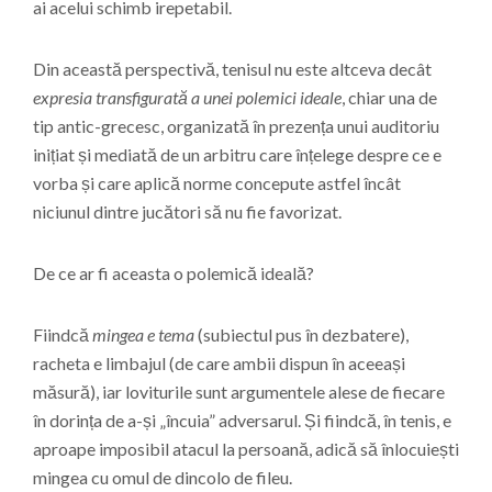
ai acelui schimb irepetabil.
Din această perspectivă, tenisul nu este altceva decât
expresia transfigurată a unei polemici ideale
, chiar una de
tip antic-grecesc, organizată în prezența unui auditoriu
inițiat și mediată de un arbitru care înțelege despre ce e
vorba și care aplică norme concepute astfel încât
niciunul dintre jucători să nu fie favorizat.
De ce ar fi aceasta o polemică ideală?
Fiindcă
mingea e tema
(subiectul pus în dezbatere),
racheta e limbajul (de care ambii dispun în aceeași
măsură), iar loviturile sunt argumentele alese de fiecare
în dorința de a-și „încuia” adversarul. Și fiindcă, în tenis, e
aproape imposibil atacul la persoană, adică să înlocuiești
mingea cu omul de dincolo de fileu.