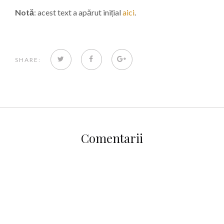
Notă
: acest text a apărut inițial
aici
.
TWITTER
FACEBOOK
GOOGLE+
SHARE:
Comentarii