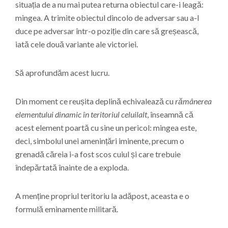
situația de a nu mai putea returna obiectul care-i leagă:
mingea. A trimite obiectul dincolo de adversar sau a-l
duce pe adversar într-o poziție din care să greșească,
iată cele două variante ale victoriei.
Să aprofundăm acest lucru.
Din moment ce reușita deplină echivalează cu
rămânerea
elementului dinamic în teritoriul celuilalt
, înseamnă că
acest element poartă cu sine un pericol: mingea este,
deci, simbolul unei amenințări iminente, precum o
grenadă căreia i-a fost scos cuiul și care trebuie
îndepărtată înainte de a exploda.
A menține propriul teritoriu la adăpost, aceasta e o
formulă eminamente militară.