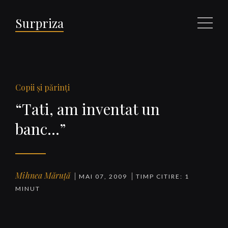
Surpriza
Meniu
Copii şi părinţi
“Tati, am inventat un
banc…”
Mihnea Măruță
MAI 07, 2009
TIMP CITIRE: 1
MINUT