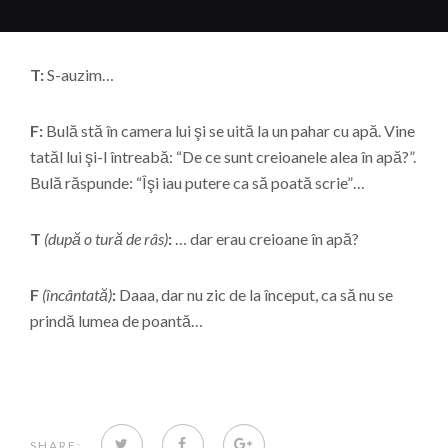
T:
S-auzim…
F:
Bulă stă în camera lui şi se uită la un pahar cu apă. Vine
tatăl lui şi-l întreabă: “De ce sunt creioanele alea în apă?”.
Bulă răspunde: “Îşi iau putere ca să poată scrie”…
T
(după o tură de râs)
:
… dar erau creioane în apă?
F
(încântată)
:
Daaa, dar nu zic de la început, ca să nu se
prindă lumea de poantă…
TWITTER
FACEBOOK
GOOGLE+
SHARE: