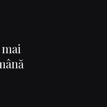
i mai
omână