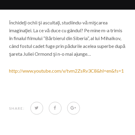
Închideţi ochii şi ascultaţi, studiindu-vă mişcarea
imaginaţiei. La ce vă duce cu gândul? Pe mine m-a trimis
în finalul filmului “Bărbierul din Siberia”, al lui Mihalkov,
când fostul cadet fuge prin pădurile acelea superbe după
şareta Juliei Ormond şi n-o mai ajunge…
http://www.youtube.com/v/tvm2ZsRv3C8&hl=en&fs=1
TWITTER
FACEBOOK
GOOGLE+
SHARE: