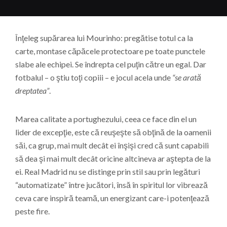
Înţeleg supărarea lui Mourinho: pregătise totul ca la
carte, montase căpăcele protectoare pe toate punctele
slabe ale echipei. Se îndrepta cel puţin către un egal. Dar
fotbalul – o ştiu toţi copiii – e jocul acela unde
“se arată
dreptatea”
.
Marea calitate a portughezului, ceea ce face din el un
lider de excepţie, este că reuşeşte să obţină de la oamenii
săi, ca grup, mai mult decât ei înşişi cred că sunt capabili
să dea şi mai mult decât oricine altcineva ar aştepta de la
ei. Real Madrid nu se distinge prin stil sau prin legături
“automatizate” între jucători, însă în spiritul lor vibrează
ceva care inspiră teamă, un energizant care-i potenţează
peste fire.