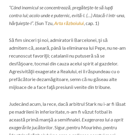
“Când inamicul se concentrează, pregăteşte-te să lupţi
contra lui; acolo unde e puternic, evită-l. (…) Atacă-l într-una,
hărţuieşte-l”
. (Sun Tzu,
Arta războiului
, cap. 1)
Să fim sinceri şi noi, admiratorii Barcelonei, şi să
admitem că, aseară, până la eliminarea lui Pepe, nu ne-am
recunoscut favoriţii; catalanii nu putuseră să se
desfăşoare, tocmai din cauza acelui spirit al gazdelor.
Agresivităţii exagerate a Realului, ei îi răspundeau cu o
prefăcătorie dezamăgitoare, semn că nu găseau alte
mijloace de a face faţă presiunii venite din tribune.
Judecând acum, la rece, dacă arbitrul Stark nu i-ar fi lăsat
pe madrileni în inferioritate, n-am fi văzut fotbal în
această primă manşă a semifinalei.
Exagerarea lui a oprit
exagerările jucătorilor
. Sigur, pentru Mourinho, pentru