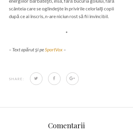
energiilor bărbăteşti, însă, fără bucuria golului, fără
scânteia care se oglindeşte în privirile celorlalţi copii
după ce ai înscris, n-are niciun rost să fii invincibil.
*
– Text apărut şi pe
SportVox
–
TWITTER
FACEBOOK
GOOGLE+
SHARE:
Comentarii