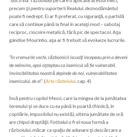
“doctrina” războiului pe care o aplicase acestui meci,
precum şi pentru suporterii Realului, deznodământul
poate fi nedrept. Ei ar fi preferat, cu siguranţă, o partidă
care să continue până la final în acelaşi mod – sabotaj
reciproc, ciocnire metalică, fără pic de spectacol. Aşa
gândise Mourinho, aşa ar fi trebuit să evolueze lucrurile.
“În vremurile vechi, războinicii iscusiţi începeau prin a deveni
de neînvins, apoi aşteptau ca inamicul să fie vulnerabil.
Invincibilitatea noastră depinde de noi, vulnerabilitatea
inamicului, de el”
. (
Arta războiului
, cap. 4)
Însă pentru copilul Messi, care ia mingea de la jumătatea
terenului şi se duce cu ea până în poartă (fiindcă, în
copilărie, imposibilul nu există), ultima jumătate de oră
are chipul dreptăţii. Fotbalul o fi el noua formă a
războiului, măcar ca spaţiu de adunare şi descărcare a