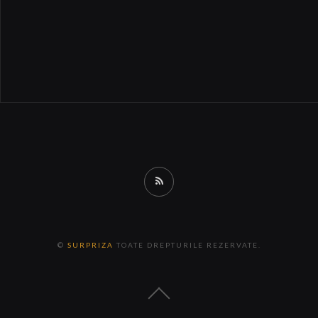
RSS
©
SURPRIZA
TOATE DREPTURILE REZERVATE.
Back
to