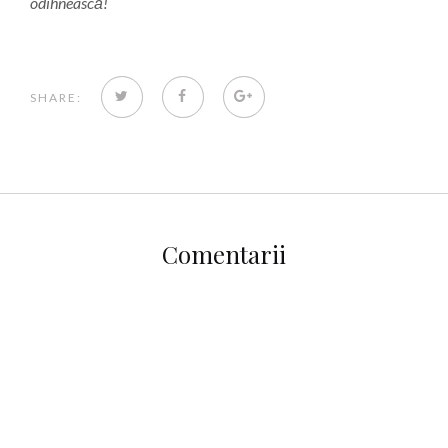
odihnească!
TWITTER
FACEBOOK
GOOGLE+
SHARE:
Comentarii