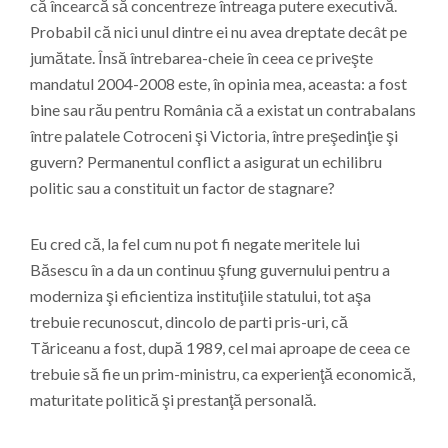
că încearcă să concentreze întreaga putere executivă.
Probabil că nici unul dintre ei nu avea dreptate decât pe
jumătate. Însă întrebarea-cheie în ceea ce priveşte
mandatul 2004-2008 este, în opinia mea, aceasta: a fost
bine sau rău pentru România că a existat un contrabalans
între palatele Cotroceni şi Victoria, între preşedinţie şi
guvern? Permanentul conflict a asigurat un echilibru
politic sau a constituit un factor de stagnare?
Eu cred că, la fel cum nu pot fi negate meritele lui
Băsescu în a da un continuu şfung guvernului pentru a
moderniza şi eficientiza instituţiile statului, tot aşa
trebuie recunoscut, dincolo de parti pris-uri, că
Tăriceanu a fost, după 1989, cel mai aproape de ceea ce
trebuie să fie un prim-ministru, ca experienţă economică,
maturitate politică şi prestanţă personală.