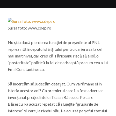
Sursa foto: www.cdep.ro
Nu ştiu dacă pierderea funcţiei de preşedinte al PNL
reprezintă începutul sfârşitului pentru cariera sa la cel
mai înalt nivel, dar cred că Tăriceanu riscă să aibă o
“posteritate” politică la fel de nedreaptă precum cea a lui
Emil Constantinescu.
Să încercăm să judecăm detaşat. Cum va rămâne el în
istoria acestor ani? Ca premierul care i-a fost adversar
înverşunat preşedintelui Traian Băsescu. Pe care
Băsescu l-a acuzat repetat că slujeşte “grupurile de
interese” şi care, la rândul său, l-a acuzat pe şeful statului