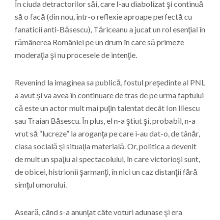
În ciuda detractorilor săi, care l-au diabolizat şi continuă
să o facă (din nou, într-o reflexie aproape perfectă cu
fanaticii anti-Băsescu), Tăriceanu a jucat un rol esenţial în
rămânerea României pe un drum în care să primeze
moderaţia şi nu procesele de intenţie.
Revenind la imaginea sa publică, fostul preşedinte al PNL
a avut şi va avea în continuare de tras de pe urma faptului
că este un actor mult mai puţin talentat decât Ion Iliescu
sau Traian Băsescu. În plus, el n-a ştiut şi, probabil, n-a
vrut să “lucreze” la aroganţa pe care i-au dat-o, de tânăr,
clasa socială şi situaţia materială. Or, politica a devenit
de mult un spaţiu al spectacolului, în care victorioşi sunt,
de obicei, histrionii şarmanţi, în nici un caz distanţii fără
simţul umorului.
Aseară, când s-a anunţat câte voturi adunase şi era