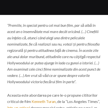
“Premiile, în special pentru cel mai bun film, par să aibă în
acest an o însemnătate mai mare decât oricând. (…) Cinefilii
au înţeles că, atunci când alegi una dintre peliculele
nominalizate, fie că realizezi sau nu, votezi și pentru filosofia
regizorală şi pentru atitudinea faţă de cinema. În aceste zile
ale unui dolar muribund, atitudinile care nu câştigă respectul
Hollywoodului ar putea ajunge în lada cu gunoi a istoriei. (…)
Am examinat cele cinci filme nominalizate din acest punct de
vedere. (…) Am vrut să văd ce ar spune despre valorile
Hollywoodului victoria fiecărui film în parte”
.
Aceasta este abordarea pe care le-o propune cititorilor
criticul de film
Kenneth Turan
, de la “Los Angeles Times”,
într-un articol
despre mesajul extra-artistic pe care l-ar