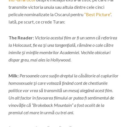
transmite victoria unuia sau altuia dintre cele cinci
pelicule nominalizate la Oscarul pentru
“Best Picture”
.
Iată, pe scurt, ce crede Turan:
The Reader:
Victoria acestui film ar fi un semn că referirea
la Holocaust, fie ea şi una tangenţială, rămâne o cale către
inimile şi minţile membrilor Academiei. Vechile obiceiuri
dispar greu, mai ales la Hollywood
.
Milk:
Persoanele care susţin dreptul la căsătorie al cuplurilor
homosexuale şi care votează ţinând cont de chestiunile
politice vor vrea să transmită un mesaj alegând acest film.
Un alt factor în favoarea filmului ar putea fi sentimentul de
vinovăţie că “Brokeback Mountain” a fost ocolit de la
premiul cel mare în urmă cu trei ani.