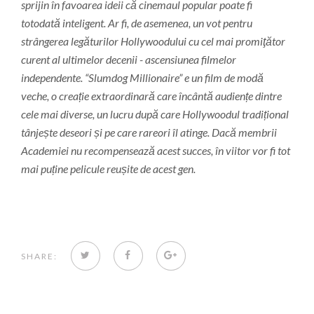
sprijin în favoarea ideii că cinemaul popular poate fi
totodată inteligent. Ar fi, de asemenea, un vot pentru
strângerea legăturilor Hollywoodului cu cel mai promiţător
curent al ultimelor decenii - ascensiunea filmelor
independente. “Slumdog Millionaire” e un film de modă
veche, o creație extraordinară care încântă audiențe dintre
cele mai diverse, un lucru după care Hollywoodul tradițional
tânjește deseori și pe care rareori îl atinge. Dacă membrii
Academiei nu recompensează acest succes, în viitor vor fi tot
mai puține pelicule reușite de acest gen.
TWITTER
FACEBOOK
GOOGLE+
SHARE: