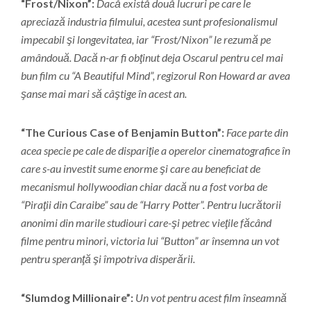
“Frost/Nixon”:
Dacă există două lucruri pe care le
apreciază industria filmului, acestea sunt profesionalismul
impecabil şi longevitatea, iar “Frost/Nixon” le rezumă pe
amândouă. Dacă n-ar fi obţinut deja Oscarul pentru cel mai
bun film cu “A Beautiful Mind”, regizorul Ron Howard ar avea
şanse mai mari să câştige în acest an.
“The Curious Case of Benjamin Button”:
Face parte din
acea specie pe cale de dispariţie a operelor cinematografice în
care s-au investit sume enorme şi care au beneficiat de
mecanismul hollywoodian chiar dacă nu a fost vorba de
“Piraţii din Caraibe” sau de “Harry Potter”. Pentru lucrătorii
anonimi din marile studiouri care-şi petrec vieţile făcând
filme pentru minori, victoria lui “Button” ar însemna un vot
pentru speranţă şi împotriva disperării.
“Slumdog Millionaire”:
Un vot pentru acest film înseamnă