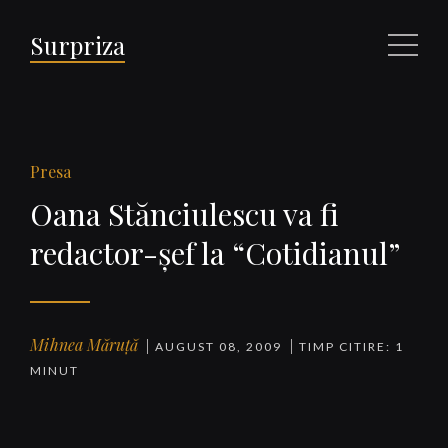
Surpriza
Meniu
Presa
Oana Stănciulescu va fi
redactor-şef la “Cotidianul”
Mihnea Măruță
AUGUST 08, 2009
TIMP CITIRE: 1
MINUT