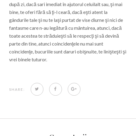
după zi, dacă sari imediat în ajutorul celuilalt sau, şi mai
bine, te oferi fără să ţi-l ceară, dacă eşti atent la
gândurile tale şi nu te laşi purtat de vise diurne şi nici de
fantasme care n-au legătură cu mântuirea, atunci, dacă
toate acestea te străduieşti să le respecţi şi să devină
parte din tine, atunci coincidenţele nu mai sunt
coincidenţe, bucuriile sunt daruri obişnuite, te linişteşti şi
vrei binele tuturor.
TWITTER
FACEBOOK
GOOGLE+
SHARE: