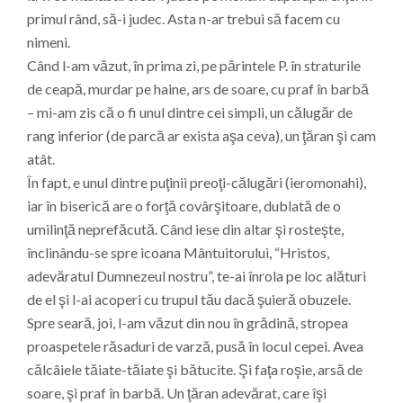
primul rând, să-i judec. Asta n-ar trebui să facem cu
nimeni.
Când l-am văzut, în prima zi, pe părintele P. în straturile
de ceapă, murdar pe haine, ars de soare, cu praf în barbă
– mi-am zis că o fi unul dintre cei simpli, un călugăr de
rang inferior (de parcă ar exista aşa ceva), un ţăran şi cam
atât.
În fapt, e unul dintre puţinii preoţi-călugări (ieromonahi),
iar în biserică are o forţă covârşitoare, dublată de o
umilinţă neprefăcută. Când iese din altar şi rosteşte,
înclinându-se spre icoana Mântuitorului, “Hristos,
adevăratul Dumnezeul nostru”, te-ai înrola pe loc alături
de el şi l-ai acoperi cu trupul tău dacă şuieră obuzele.
Spre seară, joi, l-am văzut din nou în grădină, stropea
proaspetele răsaduri de varză, pusă în locul cepei. Avea
călcâiele tăiate-tăiate şi bătucite. Şi faţa roşie, arsă de
soare, şi praf în barbă. Un ţăran adevărat, care îşi