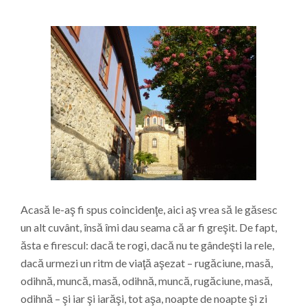
Acasă le-aş fi spus coincidenţe, aici aş vrea să le găsesc
un alt cuvânt, însă îmi dau seama că ar fi greşit. De fapt,
ăsta e firescul: dacă te rogi, dacă nu te gândeşti la rele,
dacă urmezi un ritm de viaţă aşezat – rugăciune, masă,
odihnă, muncă, masă, odihnă, muncă, rugăciune, masă,
odihnă – şi iar şi iarăşi, tot aşa, noapte de noapte şi zi