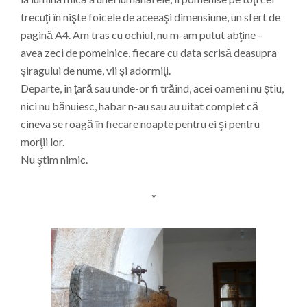
trecuţi în nişte foicele de aceeaşi dimensiune, un sfert de
pagină A4. Am tras cu ochiul, nu m-am putut abţine –
avea zeci de pomelnice, fiecare cu data scrisă deasupra
şiragului de nume, vii şi adormiţi.
Departe, în ţară sau unde-or fi trăind, acei oameni nu ştiu,
nici nu bănuiesc, habar n-au sau au uitat complet că
cineva se roagă în fiecare noapte pentru ei şi pentru
morţii lor.
Nu ştim nimic.
*