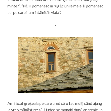
minte?”. “Păi îl pomenesc în rugăciunile mele. Îi pomenesc
cei pe care i-am întâlnit în viaţă”.
*
Am făcut greşeala pe care cred că o fac mulţi când ajung
la vreo mănăstire: să-i judec pe monahi după aparenţe. În