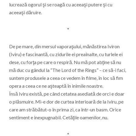
lucrează ogorul şi se roagă cu aceeaşi putere şi cu
aceeaşi dăruire.
*
De pe mare, din mersul vaporaşului, mănăstirea Iviron
(Iviru) e fascinantă, cu zidurile ei preaînalte, cu turlele ei
dese, cu forţa pe care o respiră. Nu mă pot abţine să nu
mă duc cu gândul la “The Lord of the Rings” – ce să-i faci,
suntem produsele a ceea ce vedem în filme, în loc să fim
opera a ceea ce ne aşteaptă în inimile noastre.
Însă Iviru există, pe când cetatea asediată de orci e doar
o plăsmuire. Mi-e dor de curtea interioară de la Iviru, pe
care am străbătut-o în prima zi, ca într-un basm. Orice
sentiment e inexpugnabil. Cetăţile oamenilor, nu.
*