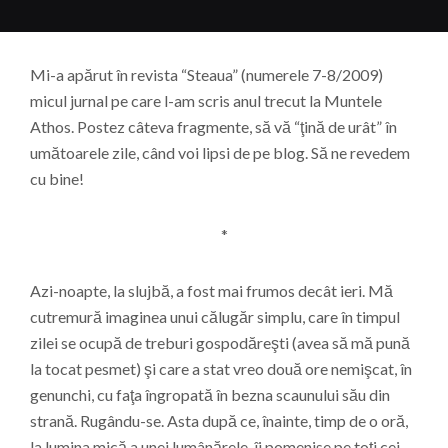
Mi-a apărut în revista “Steaua” (numerele 7-8/2009)
micul jurnal pe care l-am scris anul trecut la Muntele
Athos. Postez câteva fragmente, să vă “ţină de urât” în
umătoarele zile, când voi lipsi de pe blog. Să ne revedem
cu bine!
*
Azi-noapte, la slujbă, a fost mai frumos decât ieri. Mă
cutremură imaginea unui călugăr simplu, care în timpul
zilei se ocupă de treburi gospodăreşti (avea să mă pună
la tocat pesmet) şi care a stat vreo două ore nemişcat, în
genunchi, cu faţa îngropată în bezna scaunului său din
strană. Rugându-se. Asta după ce, înainte, timp de o oră,
la lumina mică a unei lumânărele, îi pomenise pe toţi cei