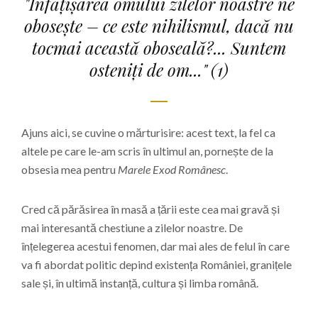
"Înfățișarea omului zilelor noastre ne
obosește – ce este nihilismul, dacă nu
tocmai această oboseală?... Suntem
osteniți de om..."
(1)
Ajuns aici, se cuvine o mărturisire: acest text, la fel ca
altele pe care le-am scris în ultimul an, pornește de la
obsesia mea pentru
Marele Exod Românesc
.
Cred că părăsirea în masă a țării este cea mai gravă și
mai interesantă chestiune a zilelor noastre. De
înțelegerea acestui fenomen, dar mai ales de felul în care
va fi abordat politic depind existența României, granițele
sale și, în ultimă instanță, cultura și limba română.