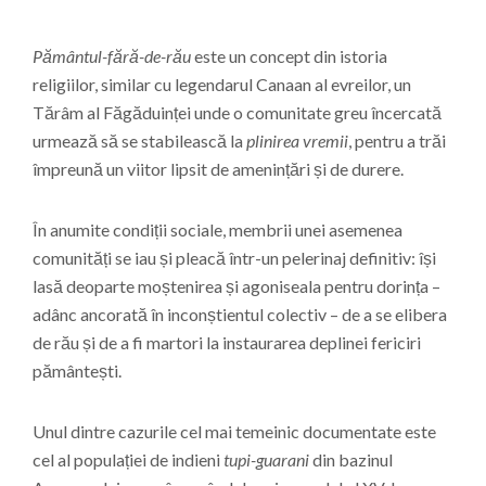
Pământul-fără-de-rău
este un concept din istoria
religiilor, similar cu legendarul Canaan al evreilor, un
Tărâm al Făgăduinței unde o comunitate greu încercată
urmează să se stabilească la
plinirea vremii
, pentru a trăi
împreună un viitor lipsit de amenințări și de durere.
În anumite condiții sociale, membrii unei asemenea
comunități se iau și pleacă într-un pelerinaj definitiv: își
lasă deoparte moștenirea și agoniseala pentru dorința –
adânc ancorată în inconștientul colectiv – de a se elibera
de rău și de a fi martori la instaurarea deplinei fericiri
pământești.
Unul dintre cazurile cel mai temeinic documentate este
cel al populației de indieni
tupi-guarani
din bazinul