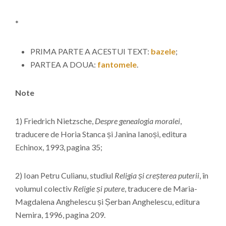
*
PRIMA PARTE A ACESTUI TEXT:
bazele
;
PARTEA A DOUA:
fantomele
.
Note
1) Friedrich Nietzsche,
Despre genealogia moralei
,
traducere de Horia Stanca și Janina Ianoși, editura
Echinox, 1993, pagina 35;
2) Ioan Petru Culianu, studiul
Religia și creșterea puterii
, în
volumul colectiv
Religie și putere
, traducere de Maria-
Magdalena Anghelescu și Șerban Anghelescu, editura
Nemira, 1996, pagina 209.