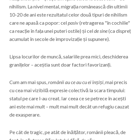
nihilism. La nivel mental, migrația românească din ultimii
10-20 de ani este rezultatul celor două tipuri de nihilism
care ne apasă ca popor: cel
pasiv
(retragerea "în cochilie"
ca reacție în fața unei puteri ostile) și cel
de sine
(ca dispreț
acumulat în secole de improvizație și supunere).
Lipsa locurilor de muncă, salariile prea mici, deschiderea
granițelor – aceștia sunt doar factori favorizanți.
Cum am mai spus,
românii au ce au cu ei înșiși
, mai precis
cu cea mai vizibilă expresie colectivă la scara timpului:
statul pe care l-au creat. Iar ceea ce se petrece în acești
ani este mai mult – mult mai mult decât un refugiu cauzat
de exasperare.
Pe cât de tragic, pe atât de înălțător, românii pleacă, de