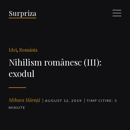
Surpriza
Meniu
Idei
,
România
Nihilism românesc (III):
exodul
Mihnea Măruță
AUGUST 12, 2019
TIMP CITIRE: 5
MINUTE