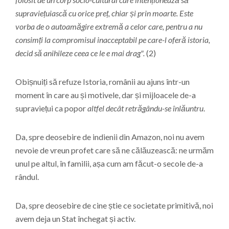
supraviețuiască cu orice preț, chiar și prin moarte. Este
vorba de o autoamăgire extremă a celor care, pentru a nu
consimți la compromisul inacceptabil pe care-l oferă istoria,
decid să anihileze ceea ce le e mai drag".
(2)
Obișnuiți să refuze Istoria, românii au ajuns într-un
moment în care au și motivele, dar și mijloacele de-a
supraviețui ca popor
altfel decât retrăgându-se înlăuntru
.
Da, spre deosebire de indienii din Amazon, noi nu avem
nevoie de vreun profet care să ne călăuzească: ne urmăm
unul pe altul, în familii, așa cum am făcut-o secole de-a
rândul.
Da, spre deosebire de cine știe ce societate primitivă, noi
avem deja un Stat închegat și activ.