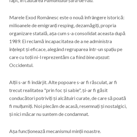
fapt, în căutarea
Pământului-fără-de-rău
.
Marele Exod Românesc este o nouă înfrângere istorică:
milioanele de emigranți resping, dezamăgiți, propria
organizare statală, așa cum s-a consolidat aceasta după
1989. Ei reclamă incapacitatea de a ne administra
înțelept și eficace, alegând regruparea într-un spațiu pe
care cu toții ni-l reprezentăm ca fiind
bine așezat
:
Occidentul.
Alții s-ar fi îndârjit. Alte popoare s-ar fi răsculat, ar fi
trecut realitatea "prin foc și sabie", și-ar fi găsit
conducători potriviți și alcătuiri curate, de care să poată
fi mulțumiți. Noi plecăm de acasă, resemnați și nostalgici,
și nici măcar nu suntem de condamnat.
Așa funcționează mecanismul minții noastre.