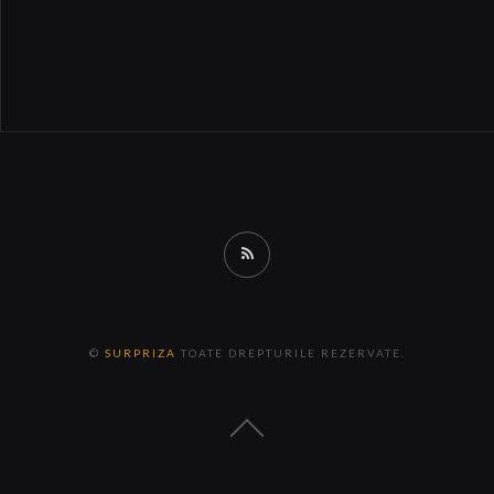
RSS
©
SURPRIZA
TOATE DREPTURILE REZERVATE.
Back
to
the