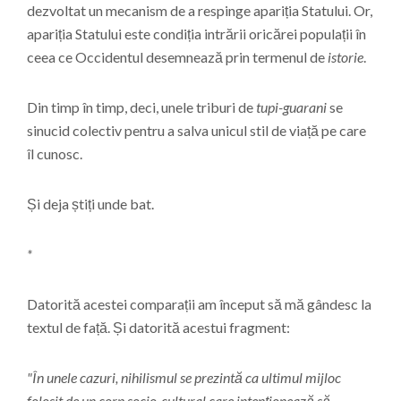
dezvoltat un mecanism de a respinge apariția Statului. Or,
apariția Statului este condiția intrării oricărei populații în
ceea ce Occidentul desemnează prin termenul de
istorie
.
Din timp în timp, deci, unele triburi de
tupi-guarani
se
sinucid colectiv pentru a salva unicul stil de viață pe care
îl cunosc.
Și deja știți unde bat.
*
Datorită acestei comparații am început să mă gândesc la
textul de față. Și datorită acestui fragment:
"În unele cazuri, nihilismul se prezintă ca ultimul mijloc
folosit de un corp socio-cultural care intenționează să