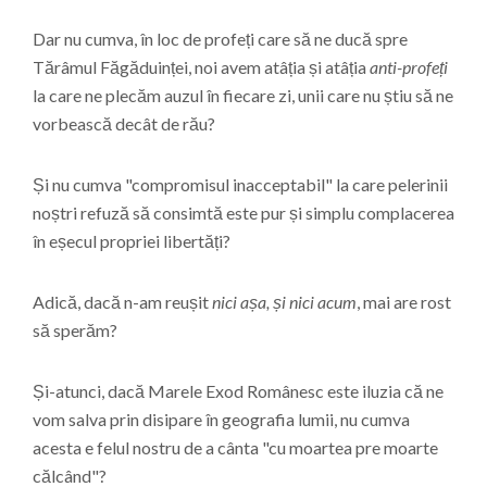
Dar nu cumva, în loc de profeți care să ne ducă spre
Tărâmul Făgăduinței, noi avem atâția și atâția
anti-profeți
la care ne plecăm auzul în fiecare zi, unii care nu știu să ne
vorbească decât de rău?
Și nu cumva "compromisul inacceptabil" la care pelerinii
noștri refuză să consimtă este pur și simplu complacerea
în eșecul propriei libertăți?
Adică, dacă n-am reușit
nici așa, și nici acum
, mai are rost
să sperăm?
Și-atunci, dacă Marele Exod Românesc este iluzia că ne
vom salva prin disipare în geografia lumii, nu cumva
acesta e felul nostru de a cânta "cu moartea pre moarte
călcând"?