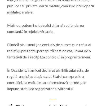
publice sau private, dar și mafiile, clanurile interlope și
milițiile paralele.
Mai nou, putem include aici chiar și scufundarea
constantă în rețelele virtuale.
Fiindcă nihilismul ține exclusiv de
putere
: e un refuz al
realității prezente, percepută ca fiind
rea
, urmat de o
tentativă de a recăpăta controlul în propriii termeni.
În Occident, inamicul declarat al nihilistului este, de
regulă, unul și același:
statul
. Statul ca expresie a
coerciției, ca entitate care formulează norme și le
impune, statul ca organizator al viitorului.