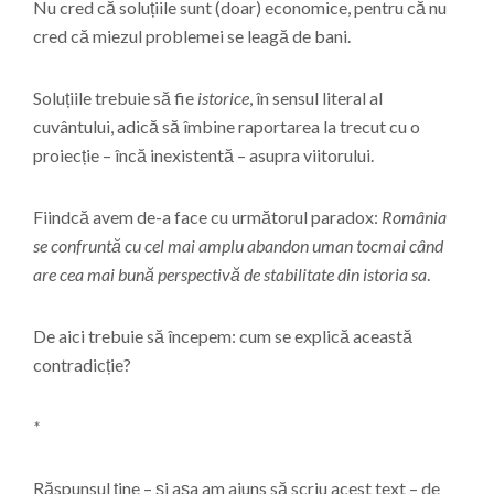
Nu cred că soluțiile sunt (doar) economice, pentru că nu
cred că miezul problemei se leagă de bani.
Soluțiile trebuie să fie
istorice
, în sensul literal al
cuvântului, adică să îmbine raportarea la trecut cu o
proiecție – încă inexistentă – asupra viitorului.
Fiindcă avem de-a face cu următorul paradox:
România
se confruntă cu cel mai amplu abandon uman tocmai când
are cea mai bună perspectivă de stabilitate din istoria sa
.
De aici trebuie să începem: cum se explică această
contradicție?
*
Răspunsul ține – și așa am ajuns să scriu acest text – de