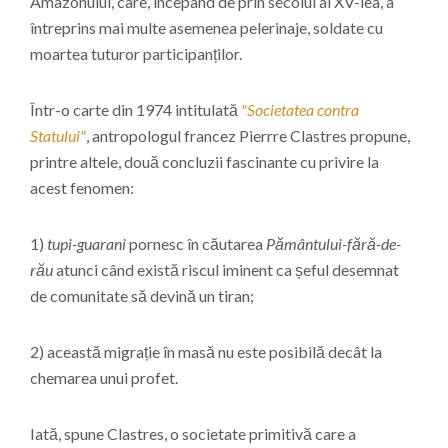
Amazonului, care, începând de prin secolul al XV-lea, a
întreprins mai multe asemenea pelerinaje, soldate cu
moartea tuturor participanților.
Într-o carte din 1974 intitulată
"Societatea contra
Statului"
, antropologul francez Pierrre Clastres propune,
printre altele, două concluzii fascinante cu privire la
acest fenomen:
1)
tupi-guarani
pornesc în căutarea
Pământului-fără-de-
rău
atunci când există riscul iminent ca șeful desemnat
de comunitate să devină un tiran;
2) această migrație în masă nu este posibilă decât la
chemarea unui profet.
Iată, spune Clastres, o societate primitivă care a