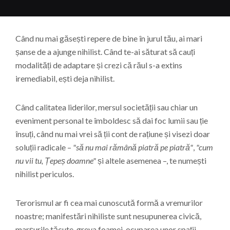
Când nu mai găsești repere de bine în jurul tău, ai mari
șanse de a ajunge nihilist. Când te-ai săturat să cauți
modalități de adaptare și crezi că răul s-a extins
iremediabil, ești deja nihilist.
Când calitatea liderilor, mersul societății sau chiar un
eveniment personal te îmboldesc să dai foc lumii sau ție
însuți, când nu mai vrei să ții cont de rațiune și visezi doar
soluții radicale –
"să nu mai rămână piatră pe piatră"
,
"cum
nu vii tu, Țepeș doamne"
și altele asemenea –, te numești
nihilist periculos.
Terorismul ar fi cea mai cunoscută formă a vremurilor
noastre; manifestări nihiliste sunt nesupunerea civică,
marșurile tăcute, greva foamei, ocuparea unor spații