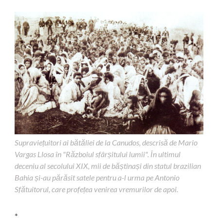
Supraviețuitori ai bătăliei de la Canudos, descrisă de Mario
Vargas Llosa în "Războiul sfârșitului lumii". În ultimul
deceniu al secolului XIX, mii de băștinași din statul brazilian
Bahia și-au părăsit satele pentru a-l urma pe Antonio
Sfătuitorul, care profețea venirea vremurilor de apoi.
*