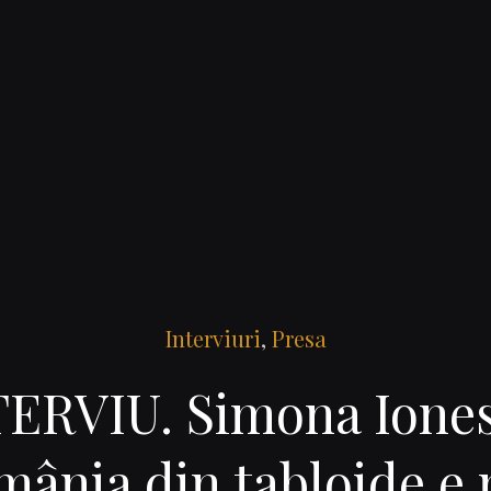
Interviuri
,
Presa
ERVIU. Simona Ione
ânia din tabloide e