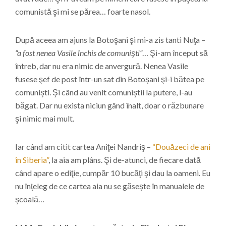
comunistă şi mi se părea… foarte nasol.
După aceea am ajuns la Botoşani şi mi-a zis tanti Nuţa –
“a fost nenea Vasile închis de comunişti”
… Şi-am început să
întreb, dar nu era nimic de anvergură. Nenea Vasile
fusese şef de post într-un sat din Botoşani şi-i bătea pe
comunişti. Şi când au venit comuniştii la putere, l-au
băgat. Dar nu exista niciun gând înalt, doar o răzbunare
şi nimic mai mult.
Iar când am citit cartea Aniţei Nandriş –
“Douăzeci de ani
în Siberia”
, la aia am plâns. Şi de-atunci, de fiecare dată
când apare o ediţie, cumpăr 10 bucăţi şi dau la oameni. Eu
nu înţeleg de ce cartea aia nu se găseşte în manualele de
şcoală…