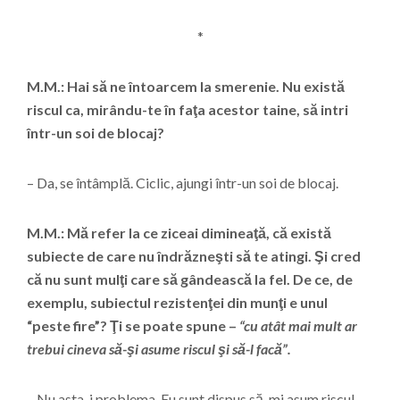
*
M.M.: Hai să ne întoarcem la smerenie. Nu există
riscul ca, mirându-te în faţa acestor taine, să intri
într-un soi de blocaj?
– Da, se întâmplă. Ciclic, ajungi într-un soi de blocaj.
M.M.: Mă refer la ce ziceai dimineaţă, că există
subiecte de care nu îndrăzneşti să te atingi. Şi cred
că nu sunt mulţi care să gândească la fel. De ce, de
exemplu, subiectul rezistenţei din munţi e unul
“peste fire”? Ţi se poate spune –
“cu atât mai mult ar
trebui cineva să-şi asume riscul şi să-l facă”.
– Nu asta-i problema. Eu sunt dispus să-mi asum riscul,