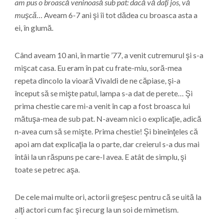
am pus o broască veninoasă sub pat: dacă vă daţi jos, vă
muşcă
… Aveam 6-7 ani şi îi tot dădea cu broasca asta a
ei, în glumă.
Când aveam 10 ani, în martie ’77, a venit cutremurul şi s-a
mişcat casa. Eu eram în pat cu frate-miu, soră-mea
repeta dincolo la vioară Vivaldi de ne căpiase, şi-a
început să se mişte patul, lampa s-a dat de perete… Şi
prima chestie care mi-a venit în cap a fost broasca lui
mătuşa-mea de sub pat. N-aveam nici o explicaţie, adică
n-avea cum să se mişte. Prima chestie! Şi bineînţeles că
apoi am dat explicaţia la o parte, dar creierul s-a dus mai
întâi la un răspuns pe care-l avea. E atât de simplu, şi
toate se petrec aşa.
De cele mai multe ori, actorii greşesc pentru că se uită la
alţi actori cum fac şi recurg la un soi de mimetism.