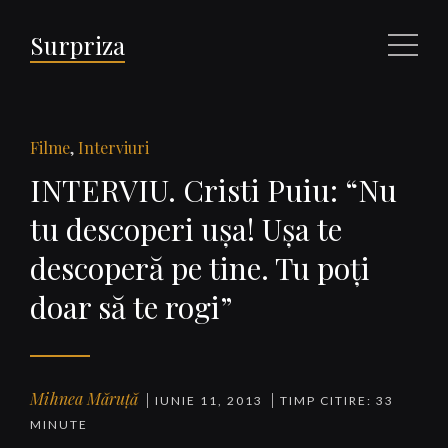
Surpriza
Meniu
Filme
,
Interviuri
INTERVIU. Cristi Puiu: “Nu
tu descoperi uşa! Uşa te
descoperă pe tine. Tu poţi
doar să te rogi”
Mihnea Măruță
IUNIE 11, 2013
TIMP CITIRE: 33
MINUTE