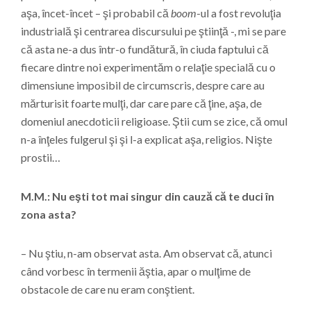
aşa, încet-încet – şi probabil că
boom
-ul a fost revoluţia
industrială şi centrarea discursului pe ştiinţă -, mi se pare
că asta ne-a dus într-o fundătură, în ciuda faptului că
fiecare dintre noi experimentăm o relaţie specială cu o
dimensiune imposibil de circumscris, despre care au
mărturisit foarte mulţi, dar care pare că ţine, aşa, de
domeniul anecdoticii religioase. Ştii cum se zice, că omul
n-a înţeles fulgerul şi şi l-a explicat aşa, religios. Nişte
prostii…
M.M.: Nu eşti tot mai singur din cauză că te duci în
zona asta?
– Nu ştiu, n-am observat asta. Am observat că, atunci
când vorbesc în termenii ăştia, apar o mulţime de
obstacole de care nu eram conştient.