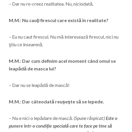
– Dar nu re-creez realitatea. Nu, niciodată.
M.M.: Nu cauţi firescul care există în realitate?
– Eu nu caut firescul. Nu mă interesează firescul, nici nu
ştiu ce înseamnă.
M.M.: Dar cum definim acel moment când omul se
leapădă de masca lui?
– Dar nu se leapădă de mască!
M.M.: Dar câteodată reuşeşte să se lepede.
– Nu e nici o lepădare de mască.
(Spune răspicat:)
Este o
punere într-o condiţie specială care te face pe tine să