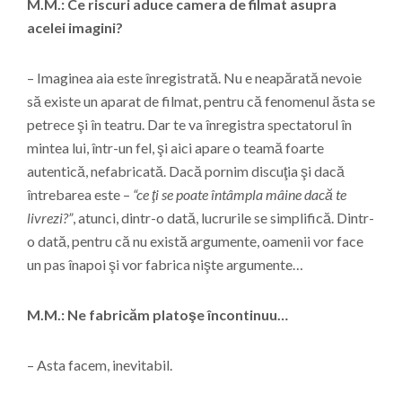
M.M.: Ce riscuri aduce camera de filmat asupra
acelei imagini?
– Imaginea aia este înregistrată. Nu e neapărată nevoie
să existe un aparat de filmat, pentru că fenomenul ăsta se
petrece şi în teatru. Dar te va înregistra spectatorul în
mintea lui, într-un fel, şi aici apare o teamă foarte
autentică, nefabricată. Dacă pornim discuţia şi dacă
întrebarea este –
“ce ţi se poate întâmpla mâine dacă te
livrezi?”
, atunci, dintr-o dată, lucrurile se simplifică. Dintr-
o dată, pentru că nu există argumente, oamenii vor face
un pas înapoi şi vor fabrica nişte argumente…
M.M.: Ne fabricăm platoşe încontinuu…
– Asta facem, inevitabil.