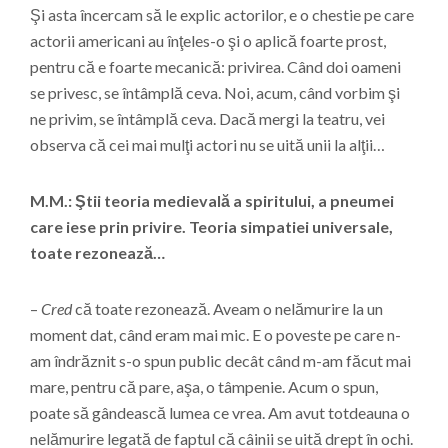
Şi asta încercam să le explic actorilor, e o chestie pe care
actorii americani au înţeles-o şi o aplică foarte prost,
pentru că e foarte mecanică: privirea. Când doi oameni
se privesc, se întâmplă ceva. Noi, acum, când vorbim şi
ne privim, se întâmplă ceva. Dacă mergi la teatru, vei
observa că cei mai mulţi actori nu se uită unii la alţii…
M.M.: Ştii teoria medievală a spiritului, a pneumei
care iese prin privire. Teoria simpatiei universale,
toate rezonează…
–
Cred
că toate rezonează. Aveam o nelămurire la un
moment dat, când eram mai mic. E o poveste pe care n-
am îndrăznit s-o spun public decât când m-am făcut mai
mare, pentru că pare, aşa, o tâmpenie. Acum o spun,
poate să gândească lumea ce vrea. Am avut totdeauna o
nelămurire legată de faptul că câinii se uită drept în ochi.