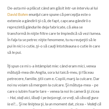
De-asta mi-a plăcut când am găsit într-un interviu al lui
David Bohm
enunţul care spune că percepţia este o
extensie a gândirii şi că, de fapt, capcana gândirii o
reprezintă gândurile deja fabricate, că alea se
transformă în nişte filtre care te împiedică să vezi lumea.
În faţa ta se petrec nişte fenomene, tu nu reuşeşti să le
pui în nici o cutie, şi-o să cauţi întotdeauna o cutie în care
să le pui.
Îţi spun ce mi s-a întâmplat mie: când eram mici, venea
mătuşă-mea din Anglia, sora lui taică-meu, şi făceau
petrecere, familie, ştii cum e. Copiii, marş la culcare. Dar
noi nu voiam să mergem la culcare. Şi mătuşa-mea – pe
care o iubim foarte tare – venea la noi în cameră şi zicea
–
Hai, staţi aici, lăsaţi-i pe boşorogi, ce vreţi, să căscaţi gura
la ei?
… Şi ne liniştea şi, la un moment dat, zicea –
Vedeţi că