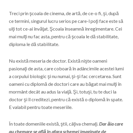
Treci prin şcoala de cinema, de artă, de ce-o fi, şi, după
ce termini, singurul lucru serios pe care-l poţi face este să
uiţi tot ce-ai învăţat. Şcoala înseamnă înregimentare. Cei
mai mulţi nu fac asta, pentru că şcoala le dă stabilitate,
diploma le dă stabilitate.
Nu există meseria de doctor. Există nişte oameni
pasionaţi de asta, care coboară în adâncimile acestei lumi
a corpului biologic şi nu numai, şi-şi fac cercetarea. Sunt
oameni cu diplomă de doctori care au băgat mai mulţi în
mormânt decât au adus la viaţă. Şi, totuşi, tu te duci la
doctor şi îl creditezi, pentru că există o diplomă în spate.
E valabil pentru toate meseriile.
În toate domeniile există, ştii, câţiva chemaţi.
Dar ăia care
au chemare se află în afara schemei imaginate de