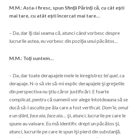
M.M.: Asta-i firesc, spun Sfinţii Părinţi că, cu cât eşti
mai tare, cu atât eşti încercat mai tare…
– Da, dar îţi dai seama că, atunci când vorbesc despre
lucrurile astea, eu vorbesc din poziţia unui păcătos…
M.M.: Toţi suntem…
– Da, dar toate derapajele mele le înregistrez
tel quel
, ca
derapaje. N-o să vin să-mi explic derapajele şi greşelile
din perspectiva nu ştiu căror justificări. E foarte
complicat, pentru că oamenii vor alege întotdeauna să se
ducă să-l asculte pe ăla care a fost verificat.
Dom’le, omul
e un sfânt, face aia, face aia…
şi, atunci, lucrurile pe care le
spune au valoare. Eu mă identific drept un păcătos şi,
atunci, lucrurile pe care le spun îşi pierd din substanţă.