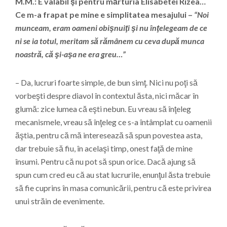
M.M.: E valabil şi pentru mărturia Elisabetei Rizea…
Ce m-a frapat pe mine e simplitatea mesajului –
“Noi
munceam, eram oameni obişnuiţi şi nu înţelegeam de ce
ni se ia totul, meritam să rămânem cu ceva după munca
noastră, că şi-aşa ne era greu…”
– Da, lucruri foarte simple, de bun simţ. Nici nu poţi să
vorbeşti despre diavol în contextul ăsta, nici măcar în
glumă: zice lumea că eşti nebun. Eu vreau să înţeleg
mecanismele, vreau să înţeleg ce s-a întâmplat cu oamenii
ăştia, pentru că mă interesează să spun povestea asta,
dar trebuie să fiu, în acelaşi timp, onest faţă de mine
însumi. Pentru că nu pot să spun orice. Dacă ajung să
spun cum cred eu că au stat lucrurile, enunţul ăsta trebuie
să fie cuprins în masa comunicării, pentru că este privirea
unui străin de evenimente.