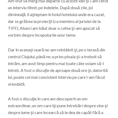
Am vrut să merg mai departe cu aceste idei şi i-am cerut
un interviu tihnit, pe îndelete. După două zile, joi
dimineaţă, îl aşteptam în holul hotelului unde era cazat,
dar se grăbea la proiecţii (ca membru al juriului de la
TIFF). Atunci am băut doar o cafea şi-am apucat să
vorbim despre începuturile unor teme.
Dar în aceeaşi seară ne-am reîntâlnit şi, pe o terasă din
centrul Clujului, până ne-a prins ploaia şi-a trebuit să
intrăm, am avut timp pentru mai toate câte voiam să-l
întreb. A fost o discuţie de aproape două ore şi, datorită
lui, poate cel mai consistent interviu pe care l-am făcut
vreodată.
A fost o discuţie în care am descoperit un om
extraordinar, un om care îşi pune întrebări despre sine şi
despre lume şi care încearcă să le dea de capăt fără a