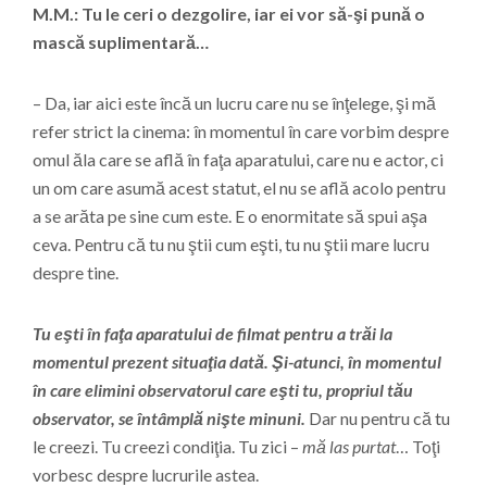
M.M.: Tu le ceri o dezgolire, iar ei vor să-şi pună o
mască suplimentară…
– Da, iar aici este încă un lucru care nu se înţelege, şi mă
refer strict la cinema: în momentul în care vorbim despre
omul ăla care se află în faţa aparatului, care nu e actor, ci
un om care asumă acest statut, el nu se află acolo pentru
a se arăta pe sine cum este. E o enormitate să spui aşa
ceva. Pentru că tu nu ştii cum eşti, tu nu ştii mare lucru
despre tine.
Tu eşti în faţa aparatului de filmat pentru a trăi la
momentul prezent situaţia dată. Şi-atunci, în momentul
în care elimini observatorul care eşti tu, propriul tău
observator, se întâmplă nişte minuni.
Dar nu pentru că tu
le creezi. Tu creezi condiţia. Tu zici –
mă las purtat
… Toţi
vorbesc despre lucrurile astea.