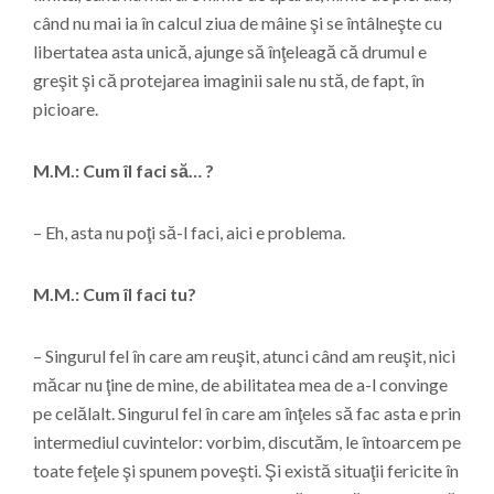
când nu mai ia în calcul ziua de mâine şi se întâlneşte cu
libertatea asta unică, ajunge să înţeleagă că drumul e
greşit şi că protejarea imaginii sale nu stă, de fapt, în
picioare.
M.M.: Cum îl faci să… ?
– Eh, asta nu poţi să-l faci, aici e problema.
M.M.: Cum îl faci tu?
– Singurul fel în care am reuşit, atunci când am reuşit, nici
măcar nu ţine de mine, de abilitatea mea de a-l convinge
pe celălalt. Singurul fel în care am înţeles să fac asta e prin
intermediul cuvintelor: vorbim, discutăm, le întoarcem pe
toate feţele şi spunem poveşti. Şi există situaţii fericite în