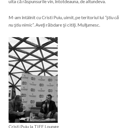
uita că răspunsurile vin, întotdeauna, de altundeva.
M-am întâlnit cu Cristi Puiu, uimit, pe teritoriul lui
“ştiu că
nu ştiu nimic”
. Aveţi răbdare şi citiţi. Mulţumesc.
Cristi Puiu la TIFF Lounge