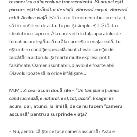
rezonezi cu o dimensiune transcendentă. Şi-atunci eşti
parcurs, eşti străbătut de viaţă, vibrează corpul, vibrează
ochii. Acolo e viaţă.
Fără ca tu, în momentul în care o faci,
să fii conştient de asta. Tu pur şi simplu eşti. Şi ăsta e
idealul meu suprem. Ăla care vei fi în faţa aparatului de
filmat nu are legătură cu ăla care eşti în viaţa reală. Tu
eşti într-o condiţie specială. Sunt chestii care ţin de
bucătăria actorului şi foarte multe expresii pot fi
falsificate. Oamenii sunt abili, diavolul e foarte abil.
Diavolul poate să ia orice înfăţişare…
M.M.: Ziceai acum două zile –
“Un tâmplar e frumos
când lucrează, e natural, e el, tot, acolo”
. Exagerez
acum, dar, atunci, la limită, de ce nu facem “camera
ascunsă” pentru a surprinde viaţa?
– Nu, pentru că ştii ce face camera ascunsă? Asta e