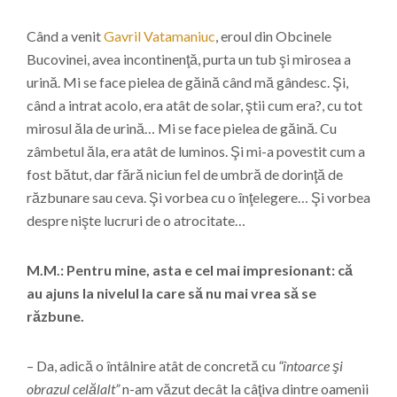
Când a venit
Gavril Vatamaniuc
, eroul din Obcinele
Bucovinei, avea incontinenţă, purta un tub şi mirosea a
urină. Mi se face pielea de găină când mă gândesc. Şi,
când a intrat acolo, era atât de solar, ştii cum era?, cu tot
mirosul ăla de urină… Mi se face pielea de găină. Cu
zâmbetul ăla, era atât de luminos. Şi mi-a povestit cum a
fost bătut, dar fără niciun fel de umbră de dorinţă de
răzbunare sau ceva. Şi vorbea cu o înţelegere… Şi vorbea
despre nişte lucruri de o atrocitate…
M.M.: Pentru mine, asta e cel mai impresionant: că
au ajuns la nivelul la care să nu mai vrea să se
răzbune.
– Da, adică o întâlnire atât de concretă cu
“întoarce şi
obrazul celălalt”
n-am văzut decât la câţiva dintre oamenii