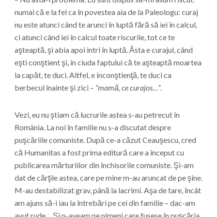
numai că e la fel ca în povestea aia de la Paleologu: curaj
nu este atunci când te arunci în luptă fără să iei în calcul,
ci atunci când iei în calcul toate riscurile, tot ce te
aşteaptă, şi abia apoi intri în luptă. Ăsta e curajul, când
eşti conştient şi, în ciuda faptului că te aşteaptă moartea
la capăt, te duci. Altfel, e inconştienţă, te duci ca
berbecul înainte şi zici –
“mamă, ce curajos…”
.
Vezi, eu nu ştiam că lucrurile astea s-au petrecut în
România. La noi în familie nu s-a discutat despre
puşcăriile comuniste. După ce-a căzut Ceauşescu, cred
că Humanitas a fost prima editură care a început cu
publicarea mărturiilor din închisorile comuniste. Şi-am
dat de cărţile astea, care pe mine m-au aruncat de pe şine.
M-au destabilizat grav, până la lacrimi. Aşa de tare, încât
am ajuns să-i iau la întrebări pe cei din familie – dac-am
avut rude… Şi n-aveam pe nimeni care fusese în puşcăria