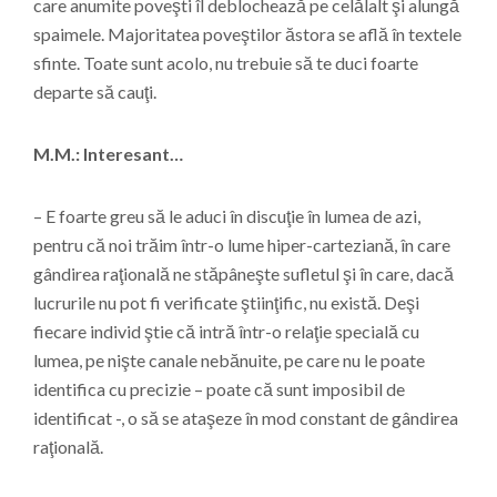
care anumite poveşti îl deblochează pe celălalt şi alungă
spaimele. Majoritatea poveştilor ăstora se află în textele
sfinte. Toate sunt acolo, nu trebuie să te duci foarte
departe să cauţi.
M.M.: Interesant…
– E foarte greu să le aduci în discuţie în lumea de azi,
pentru că noi trăim într-o lume hiper-carteziană, în care
gândirea raţională ne stăpâneşte sufletul şi în care, dacă
lucrurile nu pot fi verificate ştiinţific, nu există. Deşi
fiecare individ ştie că intră într-o relaţie specială cu
lumea, pe nişte canale nebănuite, pe care nu le poate
identifica cu precizie – poate că sunt imposibil de
identificat -, o să se ataşeze în mod constant de gândirea
raţională.