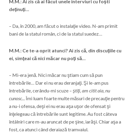
M.M.: Ai zis că ai făcut unele interviuri cu foşti
deţinuţi…
– Da, în 2000, am făcut o instalaţie video. N-am primit
bani de la statul român, ci de la statul suedez…
M.M.: Ce te-a oprit atunci? Ai zis că, din discuţiile cu
ei, simţeai că nici măcar nu poţi să…
– Mi-era jenă. Nici măcar nu ştiam cum să pun
întrebările… Dar ei nu erau deranjaţi. Şi le-am pus
întrebările, cerându-mi scuze –
ştiţi, am citit aia, nu
cunosc..
. Îmi luam foarte multe măsuri de precauţie pentru
a nu-i ofensa, deşi ei nu erau aşa uşor de ofensat şi
înţelegeau că întrebările sunt legitime. Au fost câteva
întâlniri care m-au aruncat de pe şine, iarăşi. Chiar aşa a
fost, ca atunci când deraiază tramvaiul.