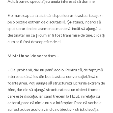
Adică pare o speculaţie a unuia interesat să domine.
E o mare capcană aici: când spui lucrurile astea, te aşezi
pe o poziţie extrem de discutabilă. Şi-atunci, încerci să
spui lucrurile de o asemenea manieră, încât să ajungă la
destinatar nu ca şi cum ar fi fost transmise de tine, ci ca şi
cum ar fi fost descoperite de el.
M.M.: Un soi de socratism…
– Da, probabil, dar nu până acolo. Pentru că, de fapt, mă
interesează să ies din bucla asta a conversaţiei, însă e
foarte greu. Poţi ajunge să structurezi lucrurile extrem de
bine, dar ele să ajungă structurate ca un obiect frumos,
care este discuţia, iar când trecem la făcut, în relaţia cu
actorul, pare că nimic nu s-a întâmplat. Pare că vorbele
au fost aduse acolo având ca obiectiv – strict discuţia.