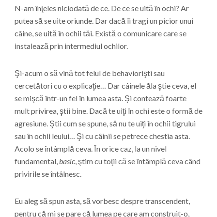
N-am înţeles niciodată de ce. De ce se uită în ochi? Ar
putea să se uite oriunde. Dar dacă îi tragi un picior unui
câine, se uită în ochii tăi. Există o comunicare care se
instalează prin intermediul ochilor.
Şi-acum o să vină tot felul de behaviorişti sau
cercetători cu o explicaţie… Dar câinele ăla ştie ceva, el
se mişcă într-un fel în lumea asta. Şi contează foarte
mult privirea, ştii bine. Dacă te uiţi în ochi este o formă de
agresiune. Ştii cum se spune, să nu te uiţi în ochii tigrului
sau în ochii leului… Şi cu câinii se petrece chestia asta.
Acolo se întâmplă ceva. În orice caz, la un nivel
fundamental,
basic
, ştim cu toţii că se întâmplă ceva când
privirile se întâlnesc.
Eu aleg să spun asta, să vorbesc despre transcendent,
pentru că mi se pare că lumea pe care am construit-o,