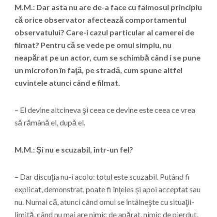
M.M.: Dar asta nu are de-a face cu faimosul principiu
că orice observator afectează comportamentul
observatului? Care-i cazul particular al camerei de
filmat? Pentru că se vede pe omul simplu, nu
neapărat pe un actor, cum se schimbă când i se pune
un microfon în faţă, pe stradă, cum spune altfel
cuvintele atunci când e filmat.
– El devine altcineva şi ceea ce devine este ceea ce vrea
să rămână el, după el.
M.M.: Şi nu e scuzabil, într-un fel?
– Dar discuţia nu-i acolo: totul este scuzabil. Putând fi
explicat, demonstrat, poate fi înţeles şi apoi acceptat sau
nu. Numai că, atunci când omul se întâlneşte cu situaţii-
limită, când nu mai are nimic de apărat, nimic de pierdut,