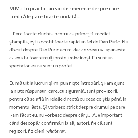
M.M.: Tu practici un soi de smerenie despre care
cred că le pare foarte ciudată…
– Pare foarte ciudată pentru că primeşti imediat
ştampila, eşti socotit foarte rapid un fel de Dan Puric. Nu
discut despre Dan Puric acum, dar ce vreau să spun este
că există foarte mulţi profeţi mincinoşi. Eu sunt un
spectator, eu nu sunt un profet.
Eu mă uit la lucruri şi-mi pun nişte întrebări, şi-am ajuns
la nişte răspunsuri care, cu siguranţă, sunt provizorii,
pentru că se află în relaţie directă cu ceea ce ştiu până în
momentul ăsta. Şi vorbesc strict despre drumul pe care
l-am făcut eu, nu vorbesc despre cărţi… A, e important
când descopăr confirmări la alţi autori, fie că sunt
regizori, fizicieni,
whatever
.