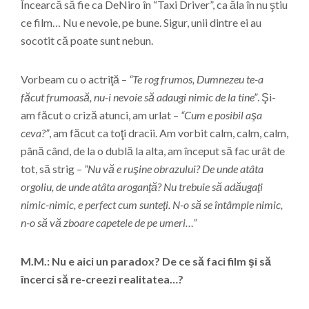
Încearcă să fie ca DeNiro în “Taxi Driver”, ca ăla în nu ştiu
ce film… Nu e nevoie, pe bune. Sigur, unii dintre ei au
socotit că poate sunt nebun.
Vorbeam cu o actriţă –
“Te rog frumos, Dumnezeu te-a
făcut frumoasă, nu-i nevoie să adaugi nimic de la tine”
. Şi-
am făcut o criză atunci, am urlat –
“Cum e posibil aşa
ceva?”
, am făcut ca toţi dracii. Am vorbit calm, calm, calm,
până când, de la o dublă la alta, am început să fac urât de
tot, să strig –
“Nu vă e ruşine obrazului? De unde atâta
orgoliu, de unde atâta aroganţă? Nu trebuie să adăugaţi
nimic-nimic, e perfect cum sunteţi. N-o să se întâmple nimic,
n-o să vă zboare capetele de pe umeri…”
M.M.: Nu e aici un paradox? De ce să faci film şi să
încerci să re-creezi realitatea…?