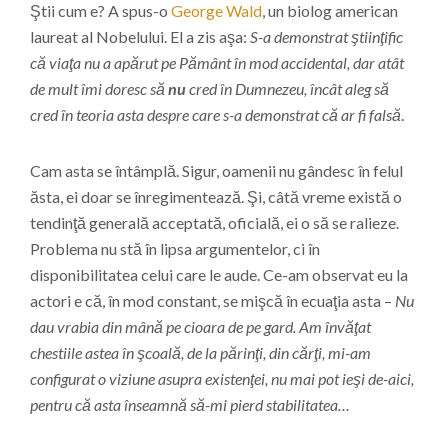
Ştii cum e? A spus-o
George Wald
, un biolog american
laureat al Nobelului. El a zis aşa:
S-a demonstrat ştiinţific
că viaţa nu a apărut pe Pământ în mod accidental, dar atât
de mult îmi doresc să
nu
cred în Dumnezeu, încât aleg să
cred în teoria asta despre care s-a demonstrat că ar fi falsă
.
Cam asta se întâmplă. Sigur, oamenii nu gândesc în felul
ăsta, ei doar se înregimentează. Şi, câtă vreme există o
tendinţă generală acceptată, oficială, ei o să se ralieze.
Problema nu stă în lipsa argumentelor, ci în
disponibilitatea celui care le aude. Ce-am observat eu la
actori e că, în mod constant, se mişcă în ecuaţia asta –
Nu
dau vrabia din mână pe cioara de pe gard. Am învăţat
chestiile astea în şcoală, de la părinţi, din cărţi, mi-am
configurat o viziune asupra existenţei, nu mai pot ieşi de-aici,
pentru că asta înseamnă să-mi pierd stabilitatea…