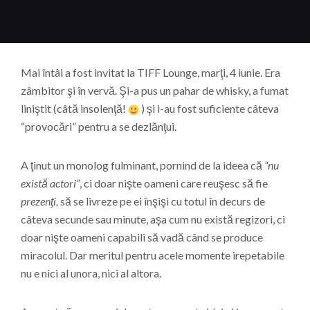
Mai întâi a fost invitat la TIFF Lounge, marţi, 4 iunie. Era
zâmbitor şi în vervă. Şi-a pus un pahar de whisky, a fumat
liniştit (câtă insolenţă!
) şi i-au fost suficiente câteva
“provocări” pentru a se dezlănţui.
A ţinut un monolog fulminant, pornind de la ideea că
“nu
există actori”
, ci doar nişte oameni care reuşesc să fie
prezenţi,
să se livreze pe ei înşişi cu totul în decurs de
câteva secunde sau minute, aşa cum nu există regizori, ci
doar nişte oameni capabili să vadă când se produce
miracolul. Dar meritul pentru acele momente irepetabile
nu e nici al unora, nici al altora.