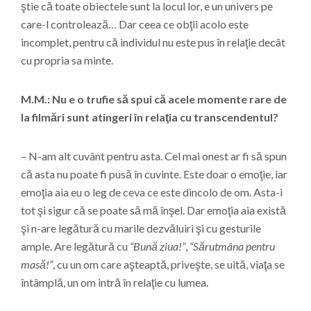
ştie că toate obiectele sunt la locul lor, e un univers pe
care-l controlează… Dar ceea ce obţii acolo este
incomplet, pentru că individul nu este pus în relaţie decât
cu propria sa minte.
M.M.: Nu e o trufie să spui că acele momente rare de
la filmări sunt atingeri în relaţia cu transcendentul?
– N-am alt cuvânt pentru asta. Cel mai onest ar fi să spun
că asta nu poate fi pusă în cuvinte. Este doar o emoţie, iar
emoţia aia eu o leg de ceva ce este dincolo de om. Asta-i
tot şi sigur că se poate să mă înşel. Dar emoţia aia există
şi n-are legătură cu marile dezvăluiri şi cu gesturile
ample. Are legătură cu
“Bună ziua!”
,
“Sărutmâna pentru
masă!”
, cu un om care aşteaptă, priveşte, se uită, viaţa se
întâmplă, un om intră în relaţie cu lumea.