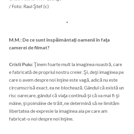
/ Foto: Raul Ştef (c)
*
M.M.: De ce sunt înspăimântaţi oamenii în faţa
camerei de filmat?
Cristi Puiu:
Ţinem foarte mult la imaginea noastră, care
e fabricată de propriul nostru creier. Şi, deşi imaginea pe
care o avem despre noi înşine este vagă, adică nu este
circumscrisă exact, ea ne blochează. Gândul că există un
risc oarecare, gândul că viaţa continuă şi că va mai fi şi
mâine, şi poimâine de trăit, ne determină să ne limităm
libertatea de expresie la imaginea aia pe care am
fabricat-o noi despre noi înşine.