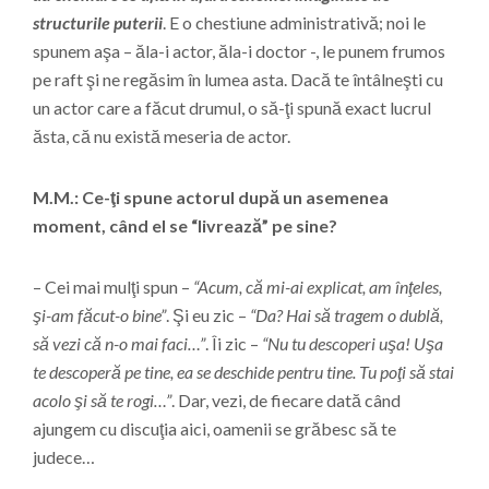
structurile puterii
. E o chestiune administrativă; noi le
spunem aşa – ăla-i actor, ăla-i doctor -, le punem frumos
pe raft şi ne regăsim în lumea asta. Dacă te întâlneşti cu
un actor care a făcut drumul, o să-ţi spună exact lucrul
ăsta, că nu există meseria de actor.
M.M.: Ce-ţi spune actorul după un asemenea
moment, când el se “livrează” pe sine?
– Cei mai mulţi spun –
“Acum, că mi-ai explicat, am înţeles,
şi-am făcut-o bine”
. Şi eu zic –
“Da? Hai să tragem o dublă,
să vezi că n-o mai faci…”
. Îi zic –
“Nu tu descoperi uşa! Uşa
te descoperă pe tine, ea se deschide pentru tine. Tu poţi să stai
acolo şi să te rogi…”
. Dar, vezi, de fiecare dată când
ajungem cu discuţia aici, oamenii se grăbesc să te
judece…