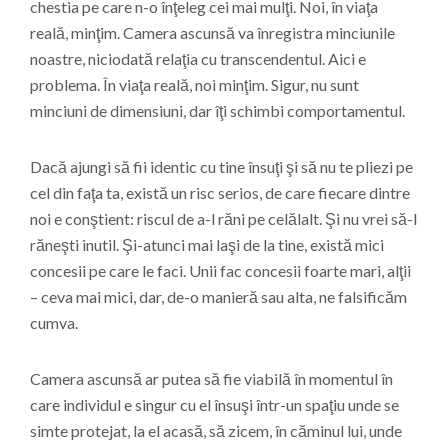
chestia pe care n-o înţeleg cei mai mulţi. Noi, în viaţa
reală, minţim. Camera ascunsă va înregistra minciunile
noastre, niciodată relaţia cu transcendentul. Aici e
problema. În viaţa reală, noi minţim. Sigur, nu sunt
minciuni de dimensiuni, dar îţi schimbi comportamentul.
Dacă ajungi să fii identic cu tine însuţi şi să nu te pliezi pe
cel din faţa ta, există un risc serios, de care fiecare dintre
noi e conştient: riscul de a-l răni pe celălalt. Şi nu vrei să-l
răneşti inutil. Şi-atunci mai laşi de la tine, există mici
concesii pe care le faci. Unii fac concesii foarte mari, alţii
– ceva mai mici, dar, de-o manieră sau alta, ne falsificăm
cumva.
Camera ascunsă ar putea să fie viabilă în momentul în
care individul e singur cu el însuşi într-un spaţiu unde se
simte protejat, la el acasă, să zicem, în căminul lui, unde