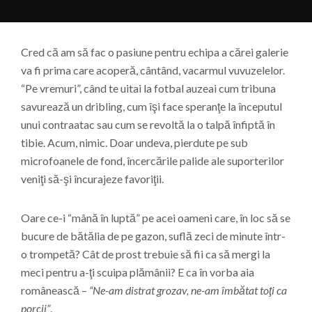
Cred că am să fac o pasiune pentru echipa a cărei galerie
va fi prima care acoperă, cântând, vacarmul vuvuzelelor.
“Pe vremuri”, când te uitai la fotbal auzeai cum tribuna
savurează un dribling, cum îşi face speranţe la începutul
unui contraatac sau cum se revoltă la o talpă înfiptă în
tibie. Acum, nimic. Doar undeva, pierdute pe sub
microfoanele de fond, încercările palide ale suporterilor
veniţi să-şi încurajeze favoriţii.
Oare ce-i “mână în luptă” pe acei oameni care, în loc să se
bucure de bătălia de pe gazon, suflă zeci de minute într-
o trompetă? Cât de prost trebuie să fii ca să mergi la
meci pentru a-ţi scuipa plămânii? E ca în vorba aia
românească –
“Ne-am distrat grozav, ne-am îmbătat toţi ca
porcii”
.