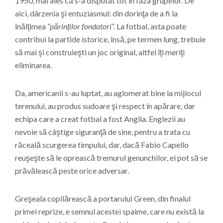
1950, mai ales că s-a disputat tot în faza grupelor. De
aici, dârzenia şi entuziasmul: din dorinţa de a fi la
înălţimea
“părinţilor fondatori”.
La fotbal, asta poate
contribui la partide istorice, însă, pe termen lung, trebuie
să mai şi construieşti un joc original, altfel îţi meriţi
eliminarea.
Da, americanii s-au luptat, au aglomerat bine la mijlocul
terenului, au produs sudoare şi respect în apărare, dar
echipa care a creat fotbal a fost Anglia. Englezii au
nevoie să câştige siguranţă de sine, pentru a trata cu
răceală scurgerea timpului, dar, dacă Fabio Capello
reuşeşte să le oprească tremurul genunchilor, ei pot să se
prăvălească peste orice adversar.
Greşeala copilărească a portarului Green, din finalul
primei reprize, e semnul acestei spaime, care nu există la