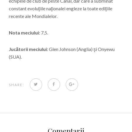
echipele de club de peste Canal, dar care a subminat
constant evoluţiile naţionalei engleze la toate ediţiile
recente ale Mondialelor.
Nota meciului:
7,5.
Jucătorii meciului:
Glen Johnson (Anglia) şi Onyewu
(SUA).
TWITTER
FACEBOOK
GOOGLE+
SHARE:
Comentarii