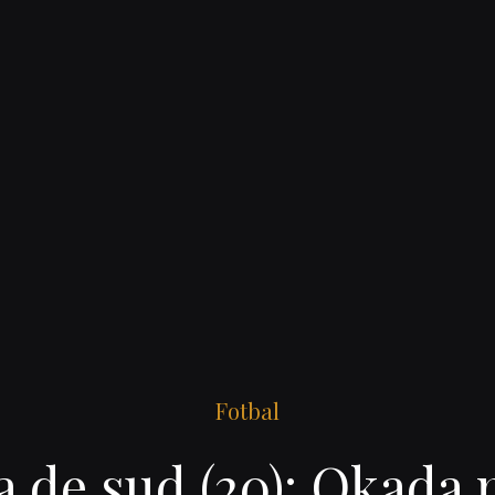
Fotbal
a de sud (20): Okada