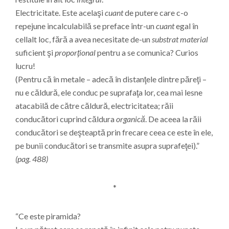
Electricitate. Este acelaşi
cuant
de putere care c-o
repejune incalculabilă se preface într-un
cuant
egal în
cellalt loc, fără a avea necesitate de-un
substrat material
suficient şi
proporţional
pentru a se comunica? Curios
lucru!
(Pentru că în metale – adecă în distanţele dintre păreţi –
nu e căldură, ele conduc pe suprafaţa lor, cea mai lesne
atacabilă de către căldură, electricitatea; răii
conducători cuprind căldura
organică
. De aceea la răii
conducători se deşteaptă prin frecare ceea ce este în ele,
pe bunii conducători se transmite asupra suprafeţei).”
(pag. 488)
*
“Ce este piramida?