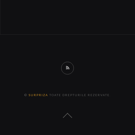
RSS
©
SURPRIZA
TOATE DREPTURILE REZERVATE.
Back
to
the