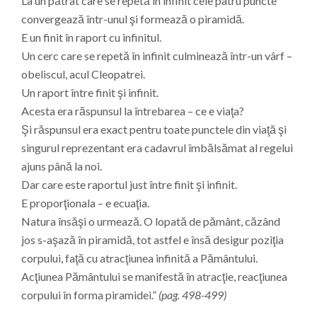
La un pătrat care se repetă în infinit cele patru puncte
convergează într-unul şi formează o piramidă.
E un finit în raport cu infinitul.
Un cerc care se repetă în infinit culminează într-un vârf –
obeliscul, acul Cleopatrei.
Un raport între finit şi infinit.
Acesta era răspunsul la întrebarea – ce e viaţa?
Şi răspunsul era exact pentru toate punctele din viaţă şi
singurul reprezentant era cadavrul îmbălsămat al regelui
ajuns până la noi.
Dar care este raportul just între finit şi infinit.
E proporţionala – e ecuaţia.
Natura însăşi o urmează. O lopată de pământ, căzând
jos s-aşază în piramidă, tot astfel e însă desigur poziţia
corpului, faţă cu atracţiunea infinită a Pământului.
Acţiunea Pământului se manifestă în atracţie, reacţiunea
corpului în forma piramidei.”
(pag. 498-499)