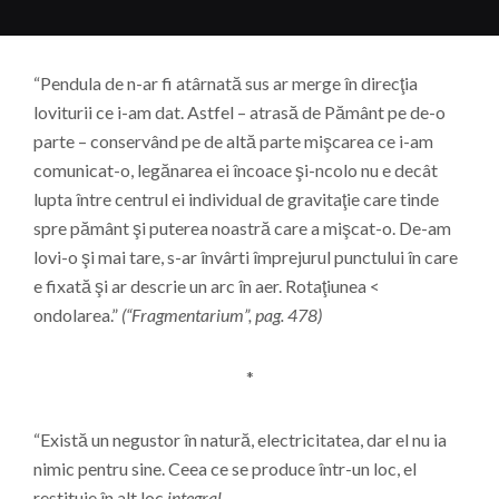
“Pendula de n-ar fi atârnată sus ar merge în direcţia
loviturii ce i-am dat. Astfel – atrasă de Pământ pe de-o
parte – conservând pe de altă parte mişcarea ce i-am
comunicat-o, legănarea ei încoace şi-ncolo nu e decât
lupta între centrul ei individual de gravitaţie care tinde
spre pământ şi puterea noastră care a mişcat-o. De-am
lovi-o şi mai tare, s-ar învârti împrejurul punctului în care
e fixată şi ar descrie un arc în aer. Rotaţiunea <
ondolarea.”
(“Fragmentarium”, pag. 478)
*
“Există un negustor în natură, electricitatea, dar el nu ia
nimic pentru sine. Ceea ce se produce într-un loc, el
restituie în alt loc
integral
.