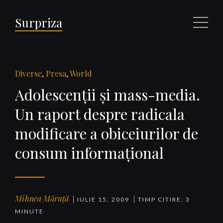
Surpriza
Meniu
Diverse
,
Presa
,
World
Adolescenţii şi mass-media.
Un raport despre radicala
modificare a obiceiurilor de
consum informaţional
Mihnea Măruță
IULIE 15, 2009
TIMP CITIRE: 3
MINUTE