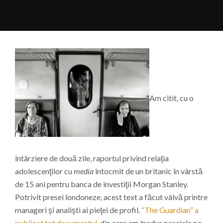
Am citit, cu o
întârziere de două zile, raportul privind relaţia
adolescenţilor cu
media
întocmit de un britanic în vârstă
de 15 ani pentru banca de investiţii Morgan Stanley.
Potrivit presei londoneze, acest text a făcut vâlvă printre
manageri şi analişti ai pieţei de profil.
“The Guardian” a
publicat tot documentul
, din care am tradus pasajele pe