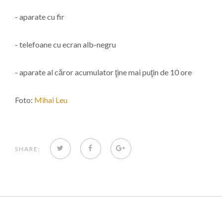
- aparate cu fir
- telefoane cu ecran alb-negru
- aparate al căror acumulator ţine mai puţin de 10 ore
Foto:
Mihai Leu
TWITTER
FACEBOOK
GOOGLE+
SHARE: