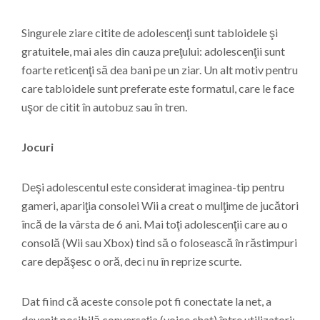
Singurele ziare citite de adolescenţi sunt tabloidele şi
gratuitele, mai ales din cauza preţului: adolescenţii sunt
foarte reticenţi să dea bani pe un ziar. Un alt motiv pentru
care tabloidele sunt preferate este formatul, care le face
uşor de citit în autobuz sau în tren.
Jocuri
Deşi adolescentul este considerat imaginea-tip pentru
gameri, apariţia consolei Wii a creat o mulţime de jucători
încă de la vârsta de 6 ani. Mai toţi adolescenţii care au o
consolă (Wii sau Xbox) tind să o folosească în răstimpuri
care depăşesc o oră, deci nu în reprize scurte.
Dat fiind că aceste console pot fi conectate la net, a
devenit posibilă conversaţia (voice chat) între utilizatori;