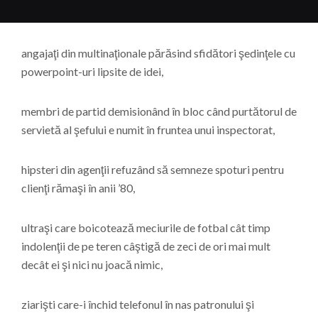
angajaţi din multinaţionale părăsind sfidători şedinţele cu
powerpoint-uri lipsite de idei,
membri de partid demisionând în bloc când purtătorul de
servietă al şefului e numit în fruntea unui inspectorat,
hipsteri din agenţii refuzând să semneze spoturi pentru
clienţi rămaşi în anii ’80,
ultraşi care boicotează meciurile de fotbal cât timp
indolenţii de pe teren câştigă de zeci de ori mai mult
decât ei şi nici nu joacă nimic,
ziarişti care-i închid telefonul în nas patronului şi