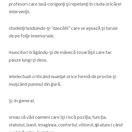
profesori care lasă corigenţi şi repetenţi în ciuda oricărei
intervenţii,
studenţi huiduindu-şi “dascălii” care se aşează şi turuie
de pe foiţe imemoriale,
muncitori trăgându-şi de mânecă tovarăşii care fac
pauze lungi şi dese,
intelectuali criticând nuanţat orice formă de prostie şi
muşcând pumnul din gură,
şi, în general,
vreau să văd oameni care îşi riscă poziţia, funcţia,
statutul, banii, imaginea, confortul, viitorul,
şi
atunci când