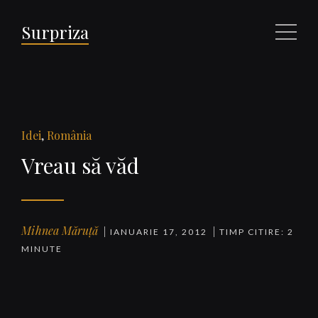
Surpriza
Meniu
Idei
,
România
Vreau să văd
Mihnea Măruță
IANUARIE 17, 2012
TIMP CITIRE: 2
MINUTE