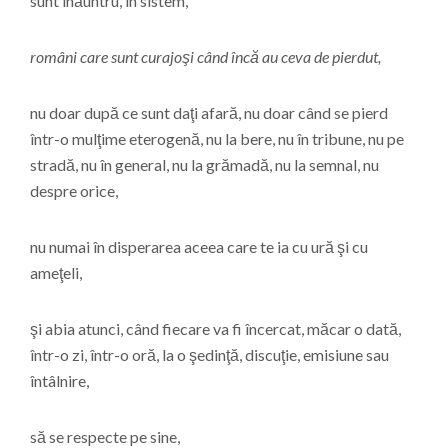
sunt înăuntru, în sistem,
români care sunt curajoşi când încă au ceva de pierdut,
nu doar după ce sunt daţi afară, nu doar când se pierd
într-o mulţime eterogenă, nu la bere, nu în tribune, nu pe
stradă, nu în general, nu la grămadă, nu la semnal, nu
despre orice,
nu numai în disperarea aceea care te ia cu ură şi cu
ameţeli,
şi abia atunci, când fiecare va fi încercat, măcar o dată,
într-o zi, într-o oră, la o şedinţă, discuţie, emisiune sau
întâlnire,
să se respecte pe sine,