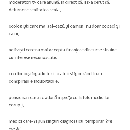
moderatori tv care anunţă în direct că li s-a cerut să
deturneze realitatea reală,
ecologişti care mai salvează şi oameni, nu doar copaci şi
câini,
activişti care nu mai acceptă finanţare din surse străine
cu interese necunoscute,
credincioşi îngăduitori cu ateii şi ignorând toate
conspiraţiile indubitabile,
pensionari care se adună în pieţe cu listele medicilor
corupţi,
medici care-şi pun singuri diagnosticul temporar
“am
greşit”
,