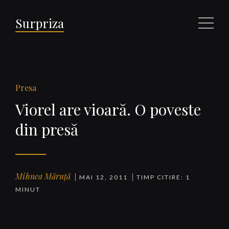
Surpriza
Meniu
Presa
Viorel are vioară. O poveste
din presă
Mihnea Măruță
MAI 12, 2011
TIMP CITIRE: 1
MINUT