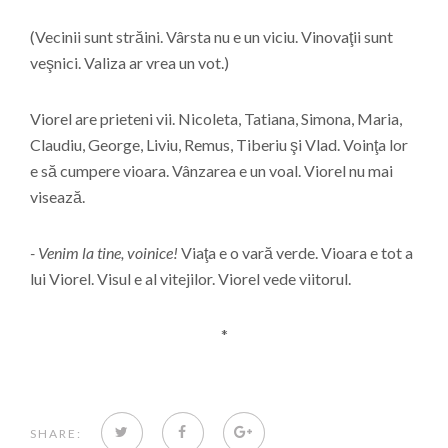
(Vecinii sunt străini. Vârsta nu e un viciu. Vinovaţii sunt
veşnici. Valiza ar vrea un vot.)
Viorel are prieteni vii. Nicoleta, Tatiana, Simona, Maria,
Claudiu, George, Liviu, Remus, Tiberiu şi Vlad. Voinţa lor
e să cumpere vioara. Vânzarea e un voal. Viorel nu mai
visează.
- Venim la tine, voinice!
Viaţa e o vară verde. Vioara e tot a
lui Viorel. Visul e al vitejilor. Viorel vede viitorul.
*
TWITTER
FACEBOOK
GOOGLE+
SHARE: