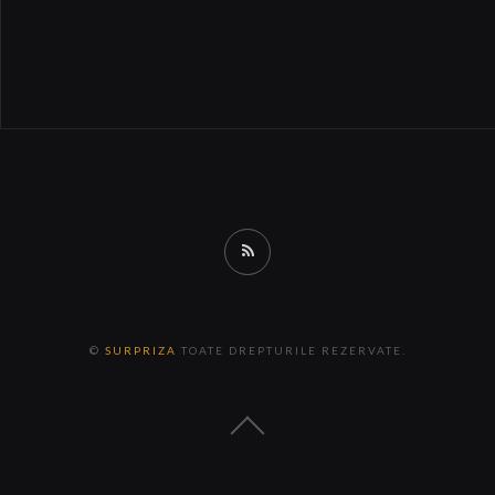
RSS
©
SURPRIZA
TOATE DREPTURILE REZERVATE.
Back
to
the