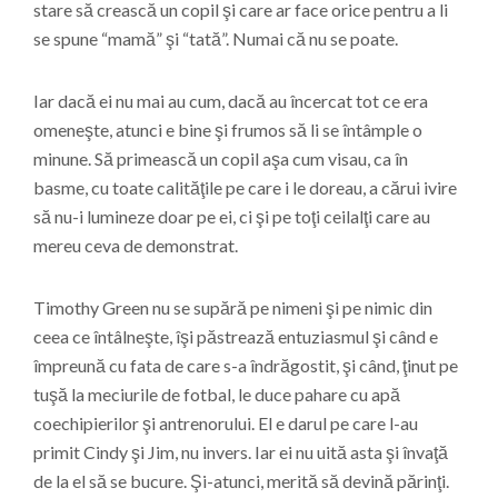
stare să crească un copil şi care ar face orice pentru a li
se spune “mamă” şi “tată”. Numai că nu se poate.
Iar dacă ei nu mai au cum, dacă au încercat tot ce era
omeneşte, atunci e bine şi frumos să li se întâmple o
minune. Să primească un copil aşa cum visau, ca în
basme, cu toate calităţile pe care i le doreau, a cărui ivire
să nu-i lumineze doar pe ei, ci şi pe toţi ceilalţi care au
mereu ceva de demonstrat.
Timothy Green nu se supără pe nimeni şi pe nimic din
ceea ce întâlneşte, îşi păstrează entuziasmul şi când e
împreună cu fata de care s-a îndrăgostit, şi când, ţinut pe
tuşă la meciurile de fotbal, le duce pahare cu apă
coechipierilor şi antrenorului. El e darul pe care l-au
primit Cindy şi Jim, nu invers. Iar ei nu uită asta şi învaţă
de la el să se bucure. Şi-atunci, merită să devină părinţi.