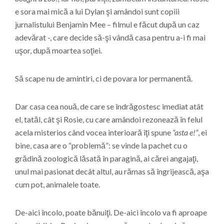
e sora mai mică a lui Dylan şi amândoi sunt copiii
jurnalistului Benjamin Mee – filmul e făcut după un caz
adevărat -, care decide să-şi vândă casa pentru a-i fi mai
uşor, după moartea soţiei.
Să scape nu de amintiri, ci de povara lor permanentă.
Dar casa cea nouă, de care se îndrăgostesc imediat atât
el, tatăl, cât şi Rosie, cu care amândoi rezonează în felul
acela misterios când vocea interioară îţi spune
“asta e!”
, ei
bine, casa are o “problemă”: se vinde la pachet cu o
grădină zoologică lăsată în paragină, ai cărei angajaţi,
unul mai pasionat decât altul, au rămas să îngrijească, aşa
cum pot, animalele toate.
De-aici încolo, poate bănuiţi. De-aici încolo va fi aproape