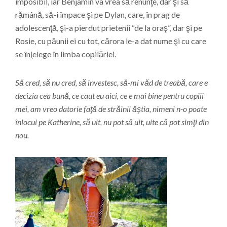
imposibil, iar Benjamin va vrea să renunţe, dar şi să
rămână, să-i împace şi pe Dylan, care, în prag de
adolescenţă, şi-a pierdut prietenii “de la oraş”, dar şi pe
Rosie, cu păunii ei cu tot, cărora le-a dat nume şi cu care
se înţelege în limba copilăriei.
Să cred, să nu cred, să investesc, să-mi văd de treabă, care e
decizia cea bună, ce caut eu aici, ce e mai bine pentru copiii
mei, am vreo datorie faţă de străinii ăştia, nimeni n-o poate
înlocui pe Katherine, să uit, nu pot să uit, uite că pot simţi din
nou.