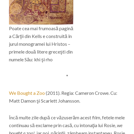
Poate cea mai frumoasă pagină
a Cărţii din Kells e construită în
jurul monogramei lui Hristos –
primele două litere greceşti din
numele Său: khi şi rho
*
We Bought a Zoo
(2011). Regia: Cameron Crowe. Cu:
Matt Damon şi Scarlett Johansson.
Încă multe zile după ce văzuserăm acest film, fetele mele
continuau să exclame prin casă, cu intonaţia lui Rosie,
we
bought a zoo!,
iar noi, părinţii, zâmbeam instantaneu. Rosie