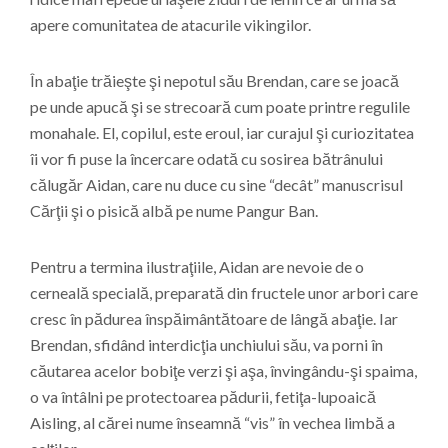
apere comunitatea de atacurile vikingilor.
În abaţie trăieşte şi nepotul său Brendan, care se joacă
pe unde apucă şi se strecoară cum poate printre regulile
monahale. El, copilul, este eroul, iar curajul şi curiozitatea
îi vor fi puse la încercare odată cu sosirea bătrânului
călugăr Aidan, care nu duce cu sine “decât” manuscrisul
Cărţii şi o pisică albă pe nume Pangur Ban.
Pentru a termina ilustraţiile, Aidan are nevoie de o
cerneală specială, preparată din fructele unor arbori care
cresc în pădurea înspăimântătoare de lângă abaţie. Iar
Brendan, sfidând interdicţia unchiului său, va porni în
căutarea acelor bobiţe verzi şi aşa, învingându-şi spaima,
o va întâlni pe protectoarea pădurii, fetiţa-lupoaică
Aisling, al cărei nume înseamnă “vis” în vechea limbă a