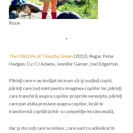
Rosie
*
The Odd Life of Timothy Green
(2012). Regia: Peter
Hedges. Cu: CJ Adams, Jennifer Garner, Joel Edgerton.
Părinţi care n-au învăţat nicicum să-şi susţină copiii,
părinţi care (se) mint pentru imaginea copiilor lor, părinţi
care transferă asupra copiilor propriile nereuşite, părinţi
care pun atâta presiune asupra copiilor, încât le
transformă copilăria într-o competiţie încrâncenată,
dar şi doi soţi care se iubesc, care sunt cu adevărat în