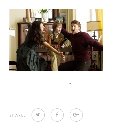
*
TWITTER
FACEBOOK
GOOGLE+
SHARE: