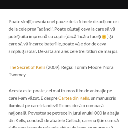
Poate simţiţi nevoia unei pauze de la filmele de acţiune ori
de la cele prea “adânci”. Poate căutaţi ceva la care să vă
puteţi uita împreună cu copiii (dacă încă o faceţi
) şi
care să vă încarce bateriile, poate vă e dor de ceva
simplu şi solar. De-asta am ales cele trei titluri de mai jos.
The Secret of Kells
(2009). Regia: Tomm Moore, Nora
Twomey.
Acesta este, poate, cel mai frumos film de animaţie pe
care l-am văzut. E despre
Cartea din Kells
, un manuscris
iluminat pe care irlandezii îl consideră o comoară
naţională. Povestea se petrece în jurul anului 800 la abaţia
din Kells, condusă de abatele Cellach, care nu ştie cum să
ridice mai repede uriaşele ziduri de lemn ce ar urma să