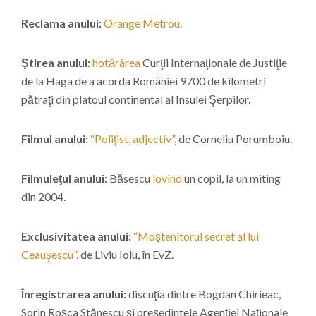
Reclama anului:
Orange Metrou
.
Ştirea anului:
hotărârea
Curţii Internaţionale de Justiţie
de la Haga de a acorda României 9700 de kilometri
pătraţi din platoul continental al Insulei Şerpilor.
Filmul anului:
“Poliţist, adjectiv”
, de Corneliu Porumboiu.
Filmuleţul anului:
Băsescu
lovind
un copil, la un miting
din 2004.
Exclusivitatea anului:
“Moştenitorul secret al lui
Ceauşescu”
, de Liviu Iolu, în EvZ.
Înregistrarea anului:
discuţia dintre Bogdan Chirieac,
Sorin Roşca Stănescu şi preşedintele Agenţiei Naţionale