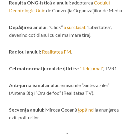
Reuşita ONG-istică a anului:
adoptarea
Codului
Deontologic Unic
de Convenţia Organizaţiilor de Media.
Depăşirea anului:
“Click”
a surclasat
“Libertatea”,
devenind cotidianul cu cel mai mare tiraj.
Radioul anului:
Realitatea FM
.
Cel mai normal jurnal de ştiri tv:
“Telejurnal”
, TVR1.
Anti-jurnalismul anului:
emisiunile “Sinteza zilei”
(Antena 3) şi “Ora de foc” (Realitatea TV).
Secvenţa anului:
Mircea Geoană
ţopăind
la anunţarea
exit-poll-urilor.