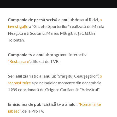
Campania de presă scrisă a anului:
dosarul Ridzi,
o
investigaţie
a “Gazetei Sporturilor” realizată de Mirela
Neag, Cristi Scutariu, Marius Mărgărit şi Cătălin
Tolontan.
Campania tv a anului:
programul interactiv
“Restaurare”
, difuzat de TVR.
Serialul ziaristic al anului:
“Sfârşitul Ceauşeştilor”,
o
reconstituire
a principalelor momente din decembrie
1989 coordonată de Grigore Cartianu în “Adevărul”.
Emisiunea de publicistică tv a anului:
“România, te
iubesc”
, de la ProTV.