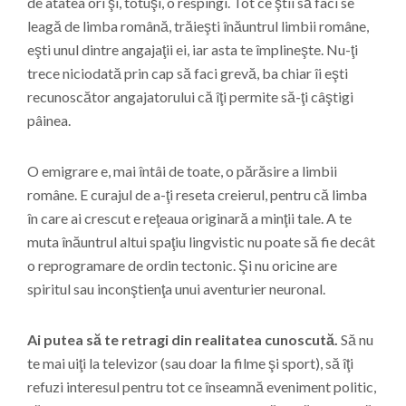
de atâtea ori şi, totuşi, o respingi. Tot ce ştii să faci se
leagă de limba română, trăieşti înăuntrul limbii române,
eşti unul dintre angajaţii ei, iar asta te împlineşte. Nu-ţi
trece niciodată prin cap să faci grevă, ba chiar îi eşti
recunoscător angajatorului că îţi permite să-ţi câştigi
pâinea.
O emigrare e, mai întâi de toate, o părăsire a limbii
române. E curajul de a-ţi reseta creierul, pentru că limba
în care ai crescut e reţeaua originară a minţii tale. A te
muta înăuntrul altui spaţiu lingvistic nu poate să fie decât
o reprogramare de ordin tectonic. Şi nu oricine are
spiritul sau inconştienţa unui aventurier neuronal.
Ai putea să te retragi din realitatea cunoscută.
Să nu
te mai uiţi la televizor (sau doar la filme şi sport), să îţi
refuzi interesul pentru tot ce înseamnă eveniment politic,