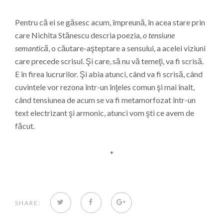
Pentru că ei se găsesc acum, împreună, în acea stare prin
care Nichita Stănescu descria poezia,
o tensiune
semantică
, o căutare-aşteptare a sensului, a acelei viziuni
care precede scrisul. Şi care, să nu vă temeţi, va fi scrisă.
E în firea lucrurilor. Şi abia atunci, când va fi scrisă, când
cuvintele vor rezona într-un înţeles comun şi mai înalt,
când tensiunea de acum se va fi metamorfozat într-un
text electrizant şi armonic, atunci vom şti ce avem de
făcut.
*
TWITTER
FACEBOOK
GOOGLE+
SHARE: