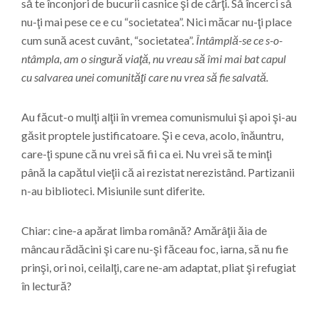
să te înconjori de bucurii casnice şi de cărţi. Să încerci să
nu-ţi mai pese ce e cu “societatea”. Nici măcar nu-ţi place
cum sună acest cuvânt, “societatea”.
Întâmplă-se ce s-o-
ntâmpla, am o singură viaţă, nu vreau să îmi mai bat capul
cu salvarea unei comunităţi care nu vrea să fie salvată.
Au făcut-o mulţi alţii în vremea comunismului şi apoi şi-au
găsit proptele justificatoare. Şi e ceva, acolo, înăuntru,
care-ţi spune că nu vrei să fii ca ei. Nu vrei să te minţi
până la capătul vieţii că ai rezistat nerezistând. Partizanii
n-au biblioteci. Misiunile sunt diferite.
Chiar: cine-a apărat limba română? Amărâţii ăia de
mâncau rădăcini şi care nu-şi făceau foc, iarna, să nu fie
prinşi, ori noi, ceilalţi, care ne-am adaptat, pliat şi refugiat
în lectură?