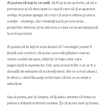
Ai putea să ieşi în stradă.
Să fii şi tu un activist, să iei o
portavoce şi să descoperi o cauză care să-ţi acapareze
voinţa. Ai putea ajunge să crezi că asta e ultima şi unica
soluţie – violenţa, căci violenţă pură, provocarea
propriilor demoni, şi nu altceva, e ceea ce se anclanşează
la orice protest.
Ai putea să te laşi în voia iluziei că “revoluţia” poate fi
ţinută sub control, că aceia care mărşăluiesc mai au
vreun cuvânt de spus, ulterior, în faţa celor care
negociază în numele lor. Dar asta ai mai trăit-o şi-ar fi o
dovadă de nebunie să nu înveţi nimic din ce-a fost atunci,
în direct, când făcuseşi ochii mari că tot ce se vede e
adevărat.
Sau ai putea, pur şi simplu, să îţi aduci aminte că totul se
petrece înăuntrul limbii române. Şi că acolo sunt şi boala,