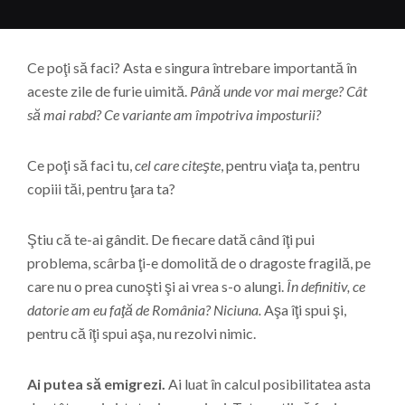
Ce poţi să faci? Asta e singura întrebare importantă în
aceste zile de furie uimită.
Până unde vor mai merge? Cât
să mai rabd? Ce variante am împotriva
imposturii?
Ce poţi să faci tu,
cel care citeşte
, pentru viaţa ta, pentru
copiii tăi, pentru ţara ta?
Ştiu că te-ai gândit. De fiecare dată când îţi pui
problema, scârba ţi-e domolită de o dragoste fragilă, pe
care nu o prea cunoşti şi ai vrea s-o alungi.
În definitiv, ce
datorie am eu faţă de România? Niciuna.
Aşa îţi spui şi,
pentru că îţi spui aşa, nu rezolvi nimic.
Ai putea să emigrezi.
Ai luat în calcul posibilitatea asta