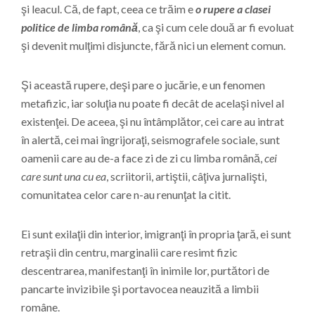
şi leacul. Că, de fapt, ceea ce trăim e
o rupere a clasei
politice de limba română
, ca şi cum cele două ar fi evoluat
şi devenit mulţimi disjuncte, fără nici un element comun.
Şi această rupere, deşi pare o jucărie, e un fenomen
metafizic, iar soluţia nu poate fi decât de acelaşi nivel al
existenţei. De aceea, şi nu întâmplător, cei care au intrat
în alertă, cei mai îngrijoraţi, seismografele sociale, sunt
oamenii care au de-a face zi de zi cu limba română,
cei
care sunt una cu ea
, scriitorii, artiştii, câţiva jurnalişti,
comunitatea celor care n-au renunţat la citit.
Ei sunt exilaţii din interior, imigranţi în propria ţară, ei sunt
retraşii din centru, marginalii care resimt fizic
descentrarea, manifestanţi în inimile lor, purtători de
pancarte invizibile şi portavocea neauzită a limbii
române.