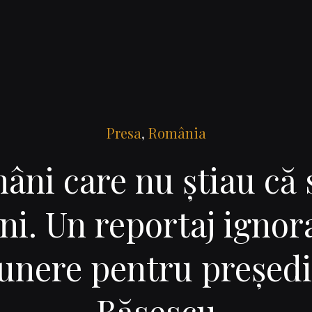
Presa
,
România
âni care nu ştiau că 
i. Un reportaj ignora
unere pentru preşedi
Băsescu