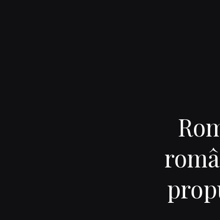
Rom
român
prop