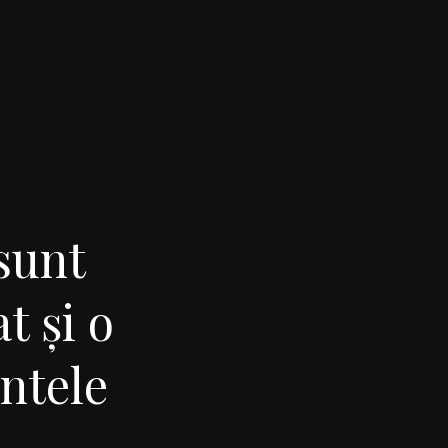
sunt
t şi o
ntele