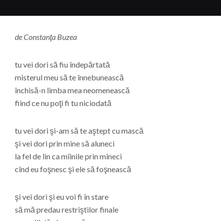
de Constanţa Buzea
tu vei dori să fiu îndepărtată
misterul meu să te înnebunească
închisă-n limba mea neomenească
fiind ce nu poţi fi tu niciodată
tu vei dori şi-am să te aştept cu mască
şi vei dori prin mine să aluneci
la fel de lin ca mîinile prin mîneci
cînd eu foşnesc şi ele să foşnească
şi vei dori şi eu voi fi în stare
să mă predau restriştilor finale