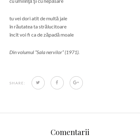
cu umilinţă şi cu nepăsare
tu vei dori atît de multă jale
în răutatea ta strălucitoare
încît voi fi ca de zăpadă moale
Din volumul “Sala nervilor” (1971).
TWITTER
FACEBOOK
GOOGLE+
SHARE:
Comentarii