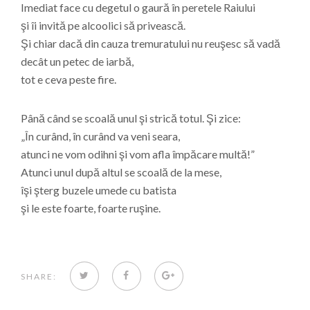
Imediat face cu degetul o gaură în peretele Raiului
şi îi invită pe alcoolici să privească.
Şi chiar dacă din cauza tremuratului nu reuşesc să vadă
decât un petec de iarbă,
tot e ceva peste fire.
Până când se scoală unul şi strică totul. Şi zice:
„În curând, în curând va veni seara,
atunci ne vom odihni şi vom afla împăcare multă!”
Atunci unul după altul se scoală de la mese,
îşi şterg buzele umede cu batista
şi le este foarte, foarte ruşine.
TWITTER
FACEBOOK
GOOGLE+
SHARE: