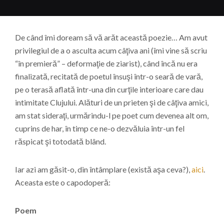
De când îmi doream să vă arăt această poezie… Am avut
privilegiul de a o asculta acum câţiva ani (îmi vine să scriu
“în premieră” – deformaţie de ziarist), când încă nu era
finalizată, recitată de poetul însuşi într-o seară de vară,
pe o terasă aflată într-una din curţile interioare care dau
intimitate Clujului. Alături de un prieten şi de câţiva amici,
am stat sideraţi, urmărindu-l pe poet cum devenea alt om,
cuprins de har, în timp ce ne-o dezvăluia într-un fel
răspicat şi totodată blând.
Iar azi am găsit-o, din întâmplare (există aşa ceva?),
aici
.
Aceasta este o capodoperă:
Poem