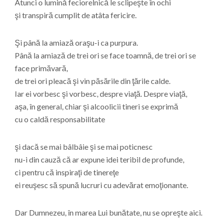
Atunci o lumină feciorelnică le sclipeşte în ochi
şi transpiră cumplit de atâta fericire.
Şi până la amiază oraşu-i ca purpura.
Până la amiază de trei ori se face toamnă, de trei ori se
face primăvară,
de trei ori pleacă şi vin păsările din ţările calde.
Iar ei vorbesc şi vorbesc, despre viaţă. Despre viaţă,
aşa, în general, chiar şi alcoolicii tineri se exprimă
cu o caldă responsabilitate
şi dacă se mai bâlbâie şi se mai poticnesc
nu-i din cauză că ar expune idei teribil de profunde,
ci pentru că inspiraţi de tinereţe
ei reuşesc să spună lucruri cu adevărat emoţionante.
Dar Dumnezeu, în marea Lui bunătate, nu se opreşte aici.