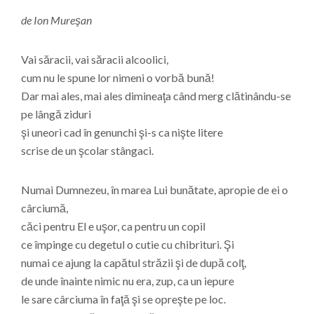
de Ion Mureşan
Vai săracii, vai săracii alcoolici,
cum nu le spune lor nimeni o vorbă bună!
Dar mai ales, mai ales dimineaţa când merg clătinându-se
pe lângă ziduri
şi uneori cad în genunchi şi-s ca nişte litere
scrise de un şcolar stângaci.
Numai Dumnezeu, în marea Lui bunătate, apropie de ei o
cârciumă,
căci pentru El e uşor, ca pentru un copil
ce împinge cu degetul o cutie cu chibrituri. Şi
numai ce ajung la capătul străzii şi de după colţ,
de unde înainte nimic nu era, zup, ca un iepure
le sare cârciuma în faţă şi se opreşte pe loc.