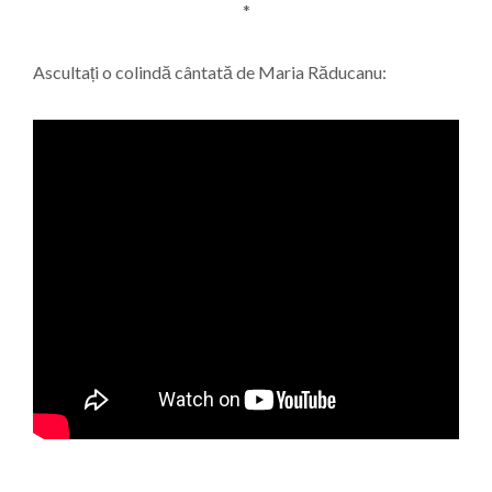
*
Ascultați o colindă cântată de Maria Răducanu: