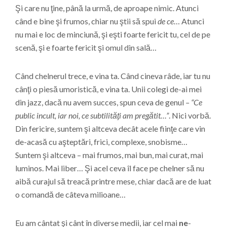
Şi care nu ţine, până la urmă, de aproape nimic. Atunci
când e bine şi frumos, chiar nu ştii să spui
de ce
… Atunci
nu mai e loc de minciună, şi eşti foarte fericit tu, cel de pe
scenă, şi e foarte fericit şi omul din sală…
Când chelnerul trece, e vina ta. Când cineva râde, iar tu nu
cânţi o piesă umoristică, e vina ta. Unii colegi de-ai mei
din jazz, dacă nu avem succes, spun ceva de genul
– “Ce
public incult, iar noi, ce subtilităţi am pregătit…”
. Nici vorbă.
Din fericire, suntem şi altceva decât acele fiinţe care vin
de-acasă cu aşteptări, frici, complexe, snobisme…
Suntem şi altceva – mai frumos, mai bun, mai curat, mai
luminos. Mai liber… Şi acel ceva îl face pe chelner să nu
aibă curajul să treacă printre mese, chiar dacă are de luat
o comandă de câteva milioane…
Eu am cântat şi cânt în diverse medii, iar cel mai
ne
-