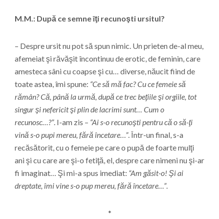
M.M.: După ce semne îţi recunoşti ursitul?
– Despre ursit nu pot să spun nimic. Un prieten de-al meu,
afemeiat şi răvăşit încontinuu de erotic, de feminin, care
amesteca sâni cu coapse şi cu… diverse, năucit fiind de
toate astea, îmi spune:
“Ce să mă fac? Cu ce femeie să
rămân? Că, până la urmă, după ce trec beţiile şi orgiile, tot
singur şi nefericit şi plin de lacrimi sunt… Cum o
recunosc…?”
. I-am zis –
“Ai s-o recunoşti pentru că o să-ţi
vină s-o pupi mereu, fără încetare…”
. Într-un final, s-a
recăsătorit, cu o femeie pe care o pupă de foarte mulţi
ani şi cu care are şi-o fetiţă, el, despre care nimeni nu şi-ar
fi imaginat… Şi mi-a spus imediat:
“Am găsit-o! Şi ai
dreptate, îmi vine s-o pup mereu, fără încetare…”
.
*