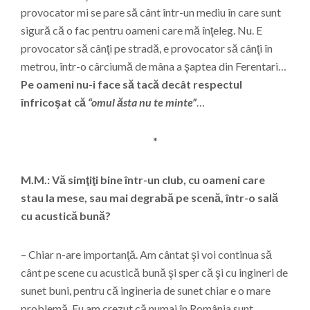
provocator mi se pare să cânt într-un mediu în care sunt
sigură că o fac pentru oameni care mă înţeleg. Nu. E
provocator să cânţi pe stradă, e provocator să cânţi în
metrou, într-o cârciumă de mâna a şaptea din Ferentari…
Pe oameni nu-i face să tacă decât respectul
înfricoşat că
“omul ăsta nu te minte”
…
*
M.M.: Vă simţiţi bine într-un club, cu oameni care
stau la mese, sau mai degrabă pe scenă, într-o sală
cu acustică bună?
– Chiar n-are importanţă. Am cântat şi voi continua să
cânt pe scene cu acustică bună şi sper că şi cu ingineri de
sunet buni, pentru că ingineria de sunet chiar e o mare
problemă. Eu am crezut că numai în România sunt