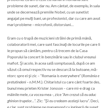
probleme de sunet, dar nu. Am cântat, de exemplu, în sala
unde se decernează premiile Nobel, cu un sunetist
angajat pe mulţi bani, un profesionist, dar cu care am avut
mari probleme – microfonii, distorsiuni…
Eram cu o trupă de muzicieni străini de primă mână,
colaboratorii mei, care sunt fascinaţi de locurile pe care li
le propun să cântăm, pentru că trecem de la Casa
Poporului la concert în benzinărie sau în clubul vreunui
mafiot. Şi acolo, în acea sală somptuoasă, după ce am
văzut că omul respectiv nu se descurcă la butoane, mă-
ntorc spre ei şi zic – “Romania is everywhere” (
România e
pretutindeni
– n.M.M.). Chitaristul cu care cânt foarte des,
bunul meu prieten Krister Jonsson – care mi-e drag ca
mâinile mele, ca vocea mea -, zice
“Am crezut că eu aduc
ghinion trupelor…”
. Zic:
“Şi eu credeam acelaşi lucru”
. Deci,
e clar, sunt probleme pe mapamond cu inginerii de sunet.