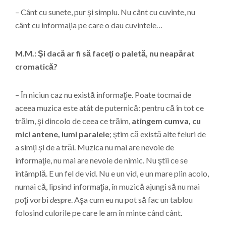
– Cânt cu sunete, pur şi simplu. Nu cânt cu cuvinte, nu
cânt cu informaţia pe care o dau cuvintele…
M.M.: Şi dacă ar fi să faceţi o paletă, nu neapărat
cromatică?
– În niciun caz nu există informaţie. Poate tocmai de
aceea muzica este atât de puternică: pentru că în tot ce
trăim, şi dincolo de ceea ce trăim,
atingem cumva, cu
mici antene, lumi paralele
; ştim că există alte feluri de
a simţi şi de a trăi. Muzica nu mai are nevoie de
informaţie, nu mai are nevoie de nimic. Nu ştii ce se
întâmplă. E un fel de vid. Nu e un vid, e un mare plin acolo,
numai că, lipsind informaţia, în muzică ajungi să nu mai
poţi vorbi
despre
. Aşa cum eu nu pot să fac un tablou
folosind culorile pe care le am în minte când cânt.