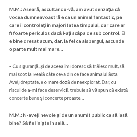
M.M.: Aseară, ascultându-vă, am avut senzaţia că
vocea dumneavoastră e ca un animal fantastic, pe
care îl controlaţi în majoritatea timpului, dar care ar
fi foarte periculos dacă l-aţi scăpa de sub control. El
e bine dresat acum, dar, la fel ca aisbergul, ascunde
o parte mult mai mare…
– Cu siguranţă, şi de aceea îmi doresc să trăiesc mult, să
mai scot la iveală câte ceva din ce face animalul ăsta.
Aveţi dreptate, e o mare doză de neexplorat. Dar, cu
riscul de a-mi face deservicii, trebuie să vă spun că există
concerte bune şi concerte proaste…
M.M.: N-aveţi nevoie şi de un anumit public ca să iasă
bine? Să fie linişte în sală…