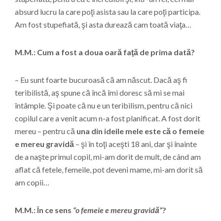
absurd lucru la care poţi asista sau la care poţi participa.
Am fost stupefiată, şi asta durează cam toată viaţa…
M.M.: Cum a fost a doua oară faţă de prima dată?
– Eu sunt foarte bucuroasă că am născut. Dacă aş fi
teribilistă, aş spune că încă îmi doresc să mi se mai
întâmple. Şi poate că nu e un teribilism, pentru că nici
copilul care a venit acum n-a fost planificat. A fost dorit
mereu – pentru că
una din ideile mele este că o femeie
e mereu gravidă
– şi în toţi aceşti 18 ani, dar şi înainte
de a naşte primul copil, mi-am dorit de mult, de când am
aflat că fetele, femeile, pot deveni mame, mi-am dorit să
am copii…
M.M.: În ce sens
“o femeie e mereu gravidă”
?