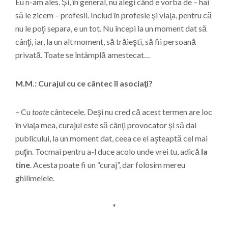
Eu n-am ales. Şi, în general, nu alegi când e vorba de – hai
să le zicem – profesii. Includ în profesie şi viaţa, pentru că
nu le poţi separa, e un tot. Nu începi la un moment dat să
cânţi, iar, la un alt moment, să trăieşti, să fii persoană
privată. Toate se întâmplă amestecat…
M.M.: Curajul cu ce cântec îl asociaţi?
– Cu
toate
cântecele. Deşi nu cred că acest termen are loc
în viaţa mea, curajul este să cânţi provocator şi să dai
publicului, la un moment dat, ceea ce el aşteaptă cel mai
puţin. Tocmai pentru a-l duce acolo unde vrei tu, adică
la
tine
. Acesta poate fi un “curaj”, dar folosim mereu
ghilimelele.
*