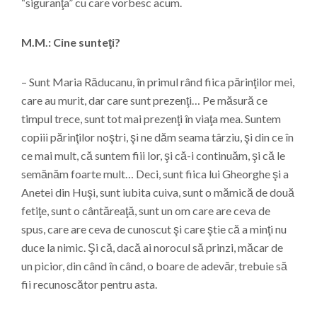
“siguranţa” cu care vorbesc acum.
M.M.: Cine sunteţi?
– Sunt Maria Răducanu, în primul rând fiica părinţilor mei,
care au murit, dar care sunt prezenţi… Pe măsură ce
timpul trece, sunt tot mai prezenţi în viaţa mea. Suntem
copiii părinţilor noştri, şi ne dăm seama târziu, şi din ce în
ce mai mult, că suntem fiii lor, şi că-i continuăm, şi că le
semănăm foarte mult… Deci, sunt fiica lui Gheorghe şi a
Anetei din Huşi, sunt iubita cuiva, sunt o mămică de două
fetiţe, sunt o cântăreaţă, sunt un om care are ceva de
spus, care are ceva de cunoscut şi care ştie că a minţi nu
duce la nimic. Şi că, dacă ai norocul să prinzi, măcar de
un picior, din când în când, o boare de adevăr, trebuie să
fii recunoscător pentru asta.