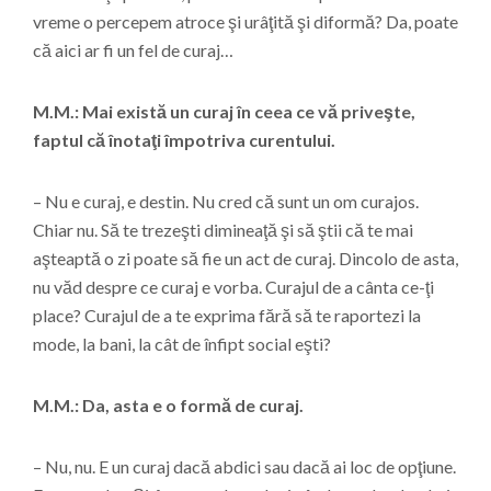
vreme o percepem atroce şi urâţită şi diformă? Da, poate
că aici ar fi un fel de curaj…
M.M.: Mai există un curaj în ceea ce vă priveşte,
faptul că înotaţi împotriva curentului.
– Nu e curaj, e destin. Nu cred că sunt un om curajos.
Chiar nu. Să te trezeşti dimineaţă şi să ştii că te mai
aşteaptă o zi poate să fie un act de curaj. Dincolo de asta,
nu văd despre ce curaj e vorba. Curajul de a cânta ce-ţi
place? Curajul de a te exprima fără să te raportezi la
mode, la bani, la cât de înfipt social eşti?
M.M.: Da, asta e o formă de curaj.
– Nu, nu. E un curaj dacă abdici sau dacă ai loc de opţiune.