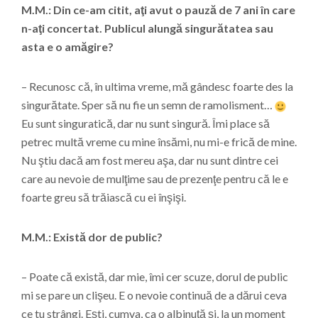
M.M.: Din ce-am citit, aţi avut o pauză de 7 ani în care
n-aţi concertat. Publicul alungă singurătatea sau
asta e o amăgire?
– Recunosc că, în ultima vreme, mă gândesc foarte des la
singurătate. Sper să nu fie un semn de ramolisment…
Eu sunt singuratică, dar nu sunt singură. Îmi place să
petrec multă vreme cu mine însămi, nu mi-e frică de mine.
Nu ştiu dacă am fost mereu aşa, dar nu sunt dintre cei
care au nevoie de mulţime sau de prezenţe pentru că le e
foarte greu să trăiască cu ei înşişi.
M.M.: Există dor de public?
– Poate că există, dar mie, îmi cer scuze, dorul de public
mi se pare un clişeu. E o nevoie continuă de a dărui ceva
ce tu strângi. Eşti, cumva, ca o albinuţă şi, la un moment