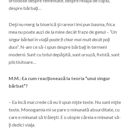
ortodoxe despre feminitate, despre relaţia de cuplu,
despre bărbaţi…
Deşi nu merg la biserică şi rareori îmi pun basma, fiica
mea nu poate auzi de la mine decât fraze de genul –
“Un
singur bărbat în viaţă poate fi chiar mai mult decât poţi
duce”
. N-am ce să-i spun despre bărbaţi în termeni
moderni. Sunt cu totul depăşită, sunt ursuză, fixistă, sunt
plictisitoare…
M.M.: Ea cum reacţionează la teoria “unui singur
bărbat”?
– Ea încă mai crede că eu îi spun nişte texte. Nu sunt nişte
texte. Monogamia mi se pare o minunată absurditate, cu
care e minunat să trăieşti. E o utopie căreia e minunat să-
ţi dedici viaţa.