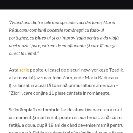
“Având una dintre cele mai speciale voci din lume, Maria
Răducanu combină bocetele româneşti cu
fado
-ul
portughez, cu
blues
-ul şi cu improvizaţia pentru a da viaţă
unei muzici pure, extrem de emoţionante şi care îţi merge
direct la inimă.”
Asta
scrie
pe site-ul casei de discuri new-yorkeze Tzadik,
a faimosului jazzman John Zorn, unde Maria Răducanu
şi-a lansat în această toamnă primul album american –
“Ziori”, care conţine 11 piese cântate în româneşte.
Se întâmpla în octombrie, iar de atunci încoace, ea a trăit
un moment şi mai fericit, poate
cel mai
fericit: a născut o
fetiţă, a doua, după 18 ani de când devenise mamă pentru
prima oară. Fetiţa are doar trei săptămâni şi, cum e firesc,