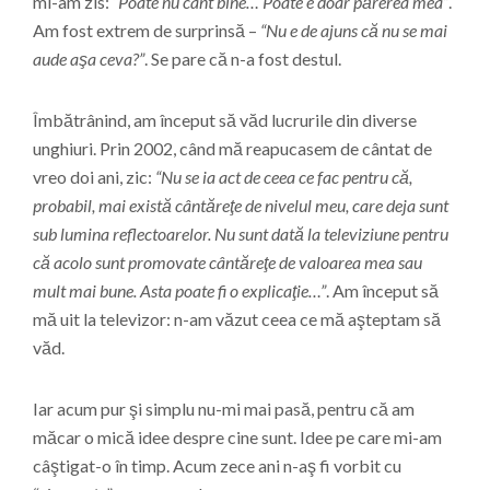
mi-am zis:
“Poate nu cânt bine… Poate e doar părerea mea”
.
Am fost extrem de surprinsă –
“Nu e de ajuns că nu se mai
aude aşa ceva?”
. Se pare că n-a fost destul.
Îmbătrânind, am început să văd lucrurile din diverse
unghiuri. Prin 2002, când mă reapucasem de cântat de
vreo doi ani, zic:
“Nu se ia act de ceea ce fac pentru că,
probabil, mai există cântăreţe de nivelul meu, care deja sunt
sub lumina reflectoarelor. Nu sunt dată la televiziune pentru
că acolo sunt promovate cântăreţe de valoarea mea sau
mult mai bune. Asta poate fi o explicaţie…”
. Am început să
mă uit la televizor: n-am văzut ceea ce mă aşteptam să
văd.
Iar acum pur şi simplu nu-mi mai pasă, pentru că am
măcar o mică idee despre cine sunt. Idee pe care mi-am
câştigat-o în timp. Acum zece ani n-aş fi vorbit cu