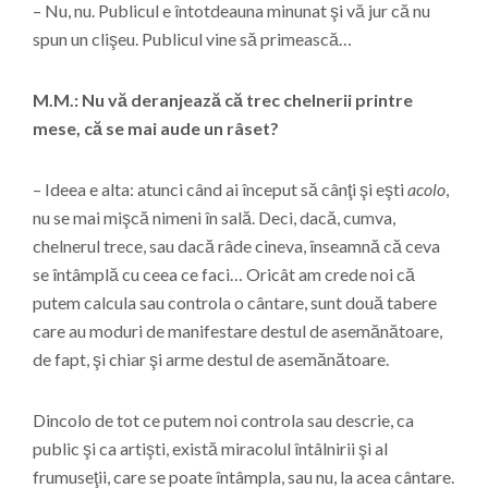
– Nu, nu. Publicul e întotdeauna minunat şi vă jur că nu
spun un clişeu. Publicul vine să primească…
M.M.: Nu vă deranjează că trec chelnerii printre
mese, că se mai aude un râset?
– Ideea e alta: atunci când ai început să cânţi şi eşti
acolo
,
nu se mai mişcă nimeni în sală. Deci, dacă, cumva,
chelnerul trece, sau dacă râde cineva, înseamnă că ceva
se întâmplă cu ceea ce faci… Oricât am crede noi că
putem calcula sau controla o cântare, sunt două tabere
care au moduri de manifestare destul de asemănătoare,
de fapt, şi chiar şi arme destul de asemănătoare.
Dincolo de tot ce putem noi controla sau descrie, ca
public şi ca artişti, există miracolul întâlnirii şi al
frumuseţii, care se poate întâmpla, sau nu, la acea cântare.