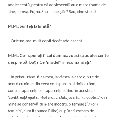
adolescentă, pentru că adolescenţii au o mare foame de
sine, cumva. Eu, nu. Sau – cine ştie? Sau, cine ştie…?
M.M.: Sunteţi la limită?
– Oricum, mai mult copil decât adolescent.
M.M.: Ce-i spuneţi fiicei dumneavoastră adolescente
despre bărbaţi? Ce “model” îi recomandaţi?
– În primul rând, fiica mea, la vârsta la care e, nu e de
acord cu nimic din ceea ce-i spun. În al doilea rând,
contrar aparenţelor – aparenţele fiind, în acest caz,
“cântăreaţă egal simbol erotic, club, jazz, fum, noapte…”
-, în
mine se conservă, şi n-are încotro, o femeie (
“un om
feminin”
, cum îi spunea Rilke) cu păreri extrem de