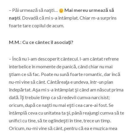
– Păi urmează să naşti…
Mai mereu urmează să
naşti
. Dovadă că mi s-a întâmplat. Chiar m-a surprins
foarte tare copilul de acum.
M.M.: Cu ce cântec îl asociaţi?
– Încă nu i-am descoperit cântecul. I-am cântat refrene
interbelice în momente de panică, când chiar nu mai
ştiam ce să fac. Poate nu sună foarte romantic, dar încă
nu-mi vine să cânt. Cântăreaţa e undeva, într-un plan
îndepărtat. Aşa mi s-a întâmplat şi când am născut prima
dată. Îţi trebuie timp ca să redevii cumva narcisist;
oricum, după ce naşti nu mai eşti cea care-ai fost. Se
întâmplă ceva cu unitatea ta şi, până reajungi cumva să te
unifici cu tine, să te oglindeşti în tine, trece un timp.
Oricum, nu-mi vine să cânt, pentru că ea e muzica mea