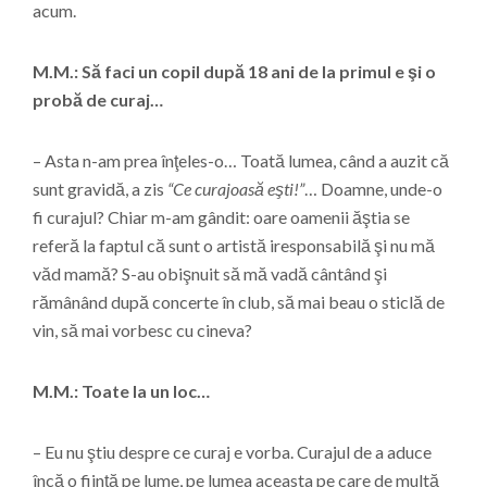
acum.
M.M.: Să faci un copil după 18 ani de la primul e şi o
probă de curaj…
– Asta n-am prea înţeles-o… Toată lumea, când a auzit că
sunt gravidă, a zis
“Ce curajoasă eşti!”
… Doamne, unde-o
fi curajul? Chiar m-am gândit: oare oamenii ăştia se
referă la faptul că sunt o artistă iresponsabilă şi nu mă
văd mamă? S-au obişnuit să mă vadă cântând şi
rămânând după concerte în club, să mai beau o sticlă de
vin, să mai vorbesc cu cineva?
M.M.: Toate la un loc…
– Eu nu ştiu despre ce curaj e vorba. Curajul de a aduce
încă o fiinţă pe lume, pe lumea aceasta pe care de multă