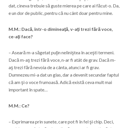
dat, cineva trebuie să guste mierea pe care ai făcut-o. Da,
e un dor de public, pentru că nu cânt doar pentru mine.
M.M.: Dacă, într-o dimineaţă, v-aţi trezi fără voce,
ce-aţi face?
– Aseară m-a săgetat puţin neliniştea în aceşti termeni.
Dacă m-aş trezi fără voce, n-ar fi atât de grav. Dacă m-
aş trezi fără nevoia de a cânta, atunci ar fi grav.
Dumnezeu mi-a dat un glas, dar a devenit secundar faptul
că am şi o voce frumoasă. Adică există ceva mult mai
important în spate…
M.M.: Ce?
– Exprimarea prin sunete, care pot fi în fel şi chip. Deci,