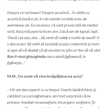
Despre ce vorbeam? Despre acustică… În sălile cu
acustică bună e ok, în cârciumile sordide este, de
asemenea, ok. Eu recunosc că sunt provocată de mediul
ostil. Asta mă pune la încercare. Dacă am de luptat, lupt.
“Dacă-i pe aşa, aha… Aţi venit să vedeţi o rochie de seară? V-
o dau acum! Aţi venit să ascultaţi un jazz conformist şi mort
şi apoi să vă lăudaţi că aţi ascultat nu ştiu ce? Am să vă cânt
Bun îi vinul ghiurghiuliu
sau o piesă ţigănească, în
ţigăneşte…”
M.M.: De unde vă vine încăpăţânarea asta?
– Mi-am descoperit-o cu timpul. Foarte tânără fiind, şi
cântând ca o privighetoare, am fost surprinsă că nu
primesc imediat recunoaştere, încurajare, susţinere. Şi