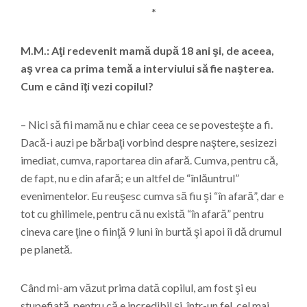
*
M.M.: Aţi redevenit mamă după 18 ani şi, de aceea,
aş vrea ca prima temă a interviului să fie naşterea.
Cum e când îţi vezi copilul?
– Nici să fii mamă nu e chiar ceea ce se povesteşte a fi.
Dacă-i auzi pe bărbaţi vorbind despre naştere, sesizezi
imediat, cumva, raportarea din afară. Cumva, pentru că,
de fapt, nu e din afară; e un altfel de “înlăuntrul”
evenimentelor. Eu reuşesc cumva să fiu şi “în afară”, dar e
tot cu ghilimele, pentru că nu există “în afară” pentru
cineva care ţine o fiinţă 9 luni în burtă şi apoi îi dă drumul
pe planetă.
Când mi-am văzut prima dată copilul, am fost şi eu
stupefiată, pentru că e incredibil şi, într-un fel, cel mai