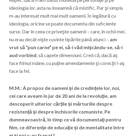
ideologia lor, asta nu înseamnă că mistific. Pur şi simplu
m-au interesat mult mai mult oamenii. În legătură cu
ideologia, oricine se poate documenta din suficiente
surse. Dar în ceea ce priveşte oamenii – care, în ochii mei,
nu erau decât nişte cuvinte tipărite până atunci -,
am
vrut să “pun carne” pe ei, să-i văd mişcându-se, să-i
aud vorbind
, să capete dimensiuni. Cred că, dacă aş
face filmul mâine, cu puţine amendamente şi corecţii l-aş
face la fel.
M.M.: À propos de oameni şi de credinţele lor, noi,
cei care aveam în jur de 20 ani de la revoluţie, am
descoperit ulterior cărţile şi mărturiile despre
rezistenţă şi despre închisorile comuniste. Pe
dumneavoastră, în timp ce vă documentaţi pentru
film, ce diferenţe de educaţie şi de mentalitate între
ei şi noi v-au frapat?