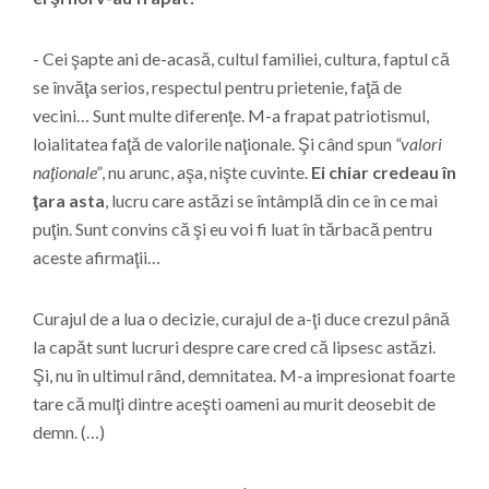
- Cei şapte ani de-acasă, cultul familiei, cultura, faptul că
se învăţa serios, respectul pentru prietenie, faţă de
vecini… Sunt multe diferenţe. M-a frapat patriotismul,
loialitatea faţă de valorile naţionale. Şi când spun
“valori
naţionale”
, nu arunc, aşa, nişte cuvinte.
Ei chiar credeau în
ţara asta
, lucru care astăzi se întâmplă din ce în ce mai
puţin. Sunt convins că şi eu voi fi luat în tărbacă pentru
aceste afirmaţii…
Curajul de a lua o decizie, curajul de a-ţi duce crezul până
la capăt sunt lucruri despre care cred că lipsesc astăzi.
Şi, nu în ultimul rând, demnitatea. M-a impresionat foarte
tare că mulţi dintre aceşti oameni au murit deosebit de
demn. (…)