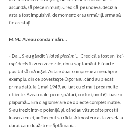
ascundă, să plece în munţi. Cred că, pe undeva, decizia
asta a fost impulsivă, de moment: erau urmăriţi, urma să
fie arestaţi…
M.M.: Aveau condamnări…
- Da… S-au gândit
“Hai să plecăm”
… Cred că a fost un
“hei-
rup”
decis în vreo zece zile, două săptămâni. E foarte
posibil să mă înşel. Asta e doar o impresie a mea. Spre
exemplu, din ce povesteşte Ogoranu, când au plecat
prima dată, la 1 mai 1949, au luat cu ei mult prea multe
obiecte. Aveau oale, perne, pături, corturi, unul îşi luase o
plapumă… Era o aglomerare de obiecte complet inutile.
S-au trezit într-o poieniţă şi, când au văzut câte prostii
luaseră cu ei, au început să râdă. Atmosfera asta veselă a
durat cam două-trei săptămâni…