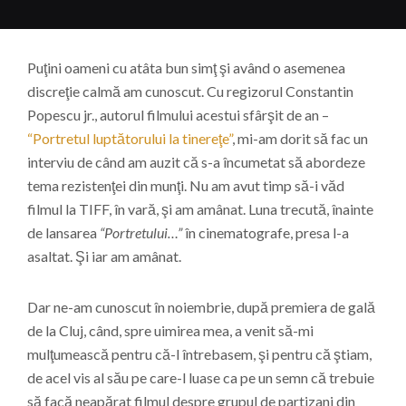
Puţini oameni cu atâta bun simţ şi având o asemenea
discreţie calmă am cunoscut. Cu regizorul Constantin
Popescu jr., autorul filmului acestui sfârşit de an –
“Portretul luptătorului la tinereţe”
, mi-am dorit să fac un
interviu de când am auzit că s-a încumetat să abordeze
tema rezistenţei din munţi. Nu am avut timp să-i văd
filmul la TIFF, în vară, şi am amânat. Luna trecută, înainte
de lansarea
“Portretului…”
în cinematografe, presa l-a
asaltat. Şi iar am amânat.
Dar ne-am cunoscut în noiembrie, după premiera de gală
de la Cluj, când, spre uimirea mea, a venit să-mi
mulţumească pentru că-l întrebasem, şi pentru că ştiam,
de acel vis al său pe care-l luase ca pe un semn că trebuie
să facă neapărat filmul despre grupul de partizani din