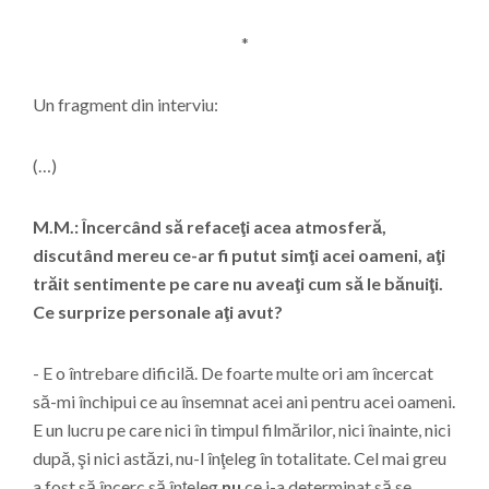
*
Un fragment din interviu:
(…)
M.M.: Încercând să refaceţi acea atmosferă,
discutând mereu ce-ar fi putut simţi acei oameni, aţi
trăit sentimente pe care nu aveaţi cum să le bănuiţi.
Ce surprize personale aţi avut?
- E o întrebare dificilă. De foarte multe ori am încercat
să-mi închipui ce au însemnat acei ani pentru acei oameni.
E un lucru pe care nici în timpul filmărilor, nici înainte, nici
după, şi nici astăzi, nu-l înţeleg în totalitate. Cel mai greu
a fost să încerc să înţeleg
nu
ce i-a determinat să se