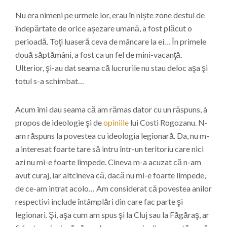
Nu era nimeni pe urmele lor, erau în nişte zone destul de
îndepărtate de orice aşezare umană, a fost plăcut o
perioadă. Toţi luaseră ceva de mâncare la ei… În primele
două săptămâni, a fost ca un fel de mini-vacanţă.
Ulterior, şi-au dat seama că lucrurile nu stau deloc aşa şi
totul s-a schimbat…
Acum îmi dau seama că am rămas dator cu un răspuns, à
propos de ideologie şi de
opiniile
lui Costi Rogozanu. N-
am răspuns la povestea cu ideologia legionară. Da, nu m-
a interesat foarte tare să intru într-un teritoriu care nici
azi nu mi-e foarte limpede. Cineva m-a acuzat că n-am
avut curaj, iar altcineva că, dacă nu mi-e foarte limpede,
de ce-am intrat acolo… Am considerat că povestea anilor
respectivi include întâmplări din care fac parte şi
legionari. Şi, aşa cum am spus şi la Cluj sau la Făgăraş, ar