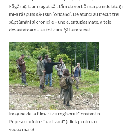
Făgăraş. L-am rugat să stăm de vorbă mai pe îndelete şi
mi-a răspuns să-l sun “oricând”. De atunci au trecut trei
săptămâni şi cronicile – unele, entuziasmate, altele,
devastatoare – au tot curs. Şi l-am sunat.
Imagine de la filmări, cu regizorul Constantin
Popescu printre "partizani" (click pentru a o
vedea mare)