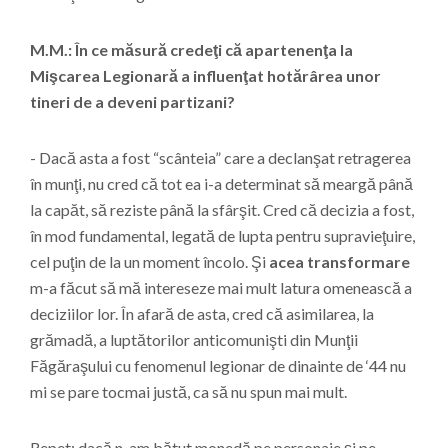
M.M.: În ce măsură credeţi că apartenenţa la
Mişcarea Legionară a influenţat hotărârea unor
tineri de a deveni partizani?
- Dacă asta a fost “scânteia” care a declanşat retragerea
în munţi, nu cred că tot ea i-a determinat să meargă până
la capăt, să reziste până la sfârşit. Cred că decizia a fost,
în mod fundamental, legată de lupta pentru supravieţuire,
cel puţin de la un moment încolo. Şi
acea transformare
m-a făcut să mă intereseze mai mult latura omenească a
deciziilor lor. În afară de asta, cred că asimilarea, la
grămadă, a luptătorilor anticomunişti din Munţii
Făgăraşului cu fenomenul legionar de dinainte de ‘44 nu
mi se pare tocmai justă, ca să nu spun mai mult.
Repet: dacă n-am bătut monedă pe personaje şi pe