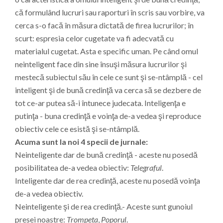
că formulând lucruri sau raporturi în scris sau vorbire, va
cerca s-o facă în măsura dictată de firea lucrurilor; în
scurt: espresia celor cugetate va fi adecvată cu
materialul cugetat. Asta e specific uman. Pe când omul
neinteligent face din sine însuşi măsura lucrurilor şi
mestecă subiectul său în cele ce sunt şi se-ntâmplă - cel
inteligent şi de bună credinţă va cerca să se dezbere de
tot ce-ar putea să-i întunece judecata. Inteligenţa e
putinţa - buna credinţă e voinţa de-a vedea şi reproduce
obiectiv cele ce esistă şi se-ntâmplă.
Acuma sunt la noi 4 specii de jurnale:
Neinteligente dar de bună credinţă - aceste nu posedă
posibilitatea de-a vedea obiectiv:
Telegraful
.
Inteligente dar de rea credinţă, aceste nu posedă voinţa
de-a vedea obiectiv.
Neinteligente şi de rea credinţă.- Aceste sunt gunoiul
presei noastre:
Trompeta
,
Poporul
.