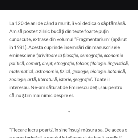
La 120 de ani de când a murit, îi voi dedica o săptămână.
Am să postez zilnic bucăţi din texte foarte puţin
cunoscute, extrase din volumul “Fragmentarium” (apărut
în 1981). Acesta cuprinde însemnări din manuscrisele
eminesciene
“privitoare la filosofie, demografie, economie
politică, comerţ, drept, etnografie, folclor, filologie, lingvistică,
matematică, astronomie, fizică, geologie, biologie, botanică,
zoologie, artă, literatură, istorie, geografie”
. Toate îl
interesau. Ne-am săturat de Eminescu deşi, sau pentru
că, nu ştim mai nimic despre el.
*
“Fiecare lucru poartă în sine însuşi măsura sa. De aceea e
o caracteristică a omului inteligent şi de bună credinţă,