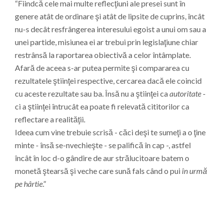
“Fiindcă cele mai multe reflecţiuni ale presei sunt în
genere atât de ordinare şi atât de lipsite de cuprins, încât
nu-s decât resfrângerea interesului egoist a unui om sau a
unei partide, misiunea ei ar trebui prin legislaţiune chiar
restrânsă la raportarea obiectivă a celor întâmplate.
Afară de aceea s-ar putea permite şi compararea cu
rezultatele ştiinţei respective, cercarea dacă ele coincid
cu aceste rezultate sau ba. Însă nu a ştiinţei ca
autoritate
-
ci a ştiinţei întrucât ea poate fi relevată cititorilor ca
reflectare a realităţii.
Ideea cum vine trebuie scrisă - căci deşi te sumeţi a o ţine
minte - însă se-nvechieşte - se palifică în cap -, astfel
încât în loc d-o gândire de aur strălucitoare batem o
monetă ştearsă şi veche care sună fals când o pui
în urmă
pe hârtie
.”