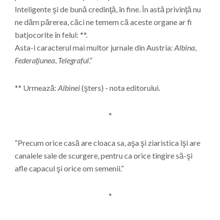
Inteligente şi de bună credinţă, în fine. În astă privinţă nu
ne dăm părerea, căci ne temem că aceste organe ar fi
batjocorite în felul: **.
Asta-i caracterul mai multor jurnale din Austria:
Albina
,
Federaţiunea
,
Telegraful
.”
** Urmează:
Albinei
(şters) - nota editorului.
*
“Precum orice casă are cloaca sa, aşa şi ziaristica îşi are
canalele sale de scurgere, pentru ca orice tingire să-şi
afle capacul şi orice om semenii.”
*