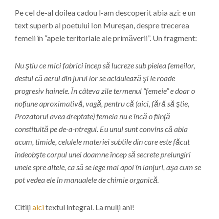
Pe cel de-al doilea cadou l-am descoperit abia azi: e un
text superb al poetului Ion Mureşan, despre trecerea
femeii în “apele teritoriale ale primăverii”. Un fragment:
Nu ştiu ce mici fabrici încep să lucreze sub pielea femeilor,
destul că aerul din jurul lor se acidulează şi le roade
progresiv hainele. În câteva zile termenul “femeie” e doar o
noţiune aproximativă, vagă, pentru că (aici, fără să ştie,
Prozatorul avea dreptate) femeia nu e încă o fiinţă
constituită pe de-a-ntregul. Eu unul sunt convins că abia
acum, timide, celulele materiei subtile din care este făcut
îndeobşte corpul unei doamne încep să secrete prelungiri
unele spre altele, ca să se lege mai apoi în lanţuri, aşa cum se
pot vedea ele în manualele de chimie organică.
Citiţi
aici
textul integral.
La mulţi ani!