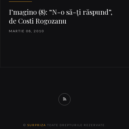
I’magino (8): “N-o să-ţi răspund”,
de Costi Rogozanu
MARTIE 08, 2010
RSS
©
SURPRIZA
TOATE DREPTURILE REZERVATE.