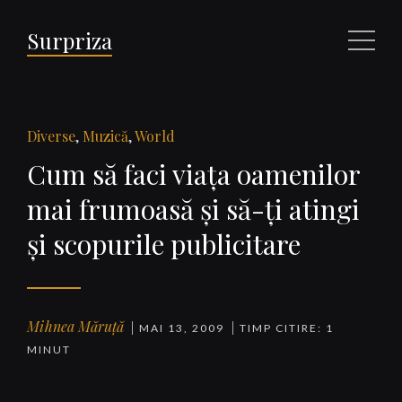
Surpriza
Meniu
Diverse
,
Muzică
,
World
Cum să faci viaţa oamenilor
mai frumoasă şi să-ţi atingi
şi scopurile publicitare
Mihnea Măruță
MAI 13, 2009
TIMP CITIRE: 1
MINUT