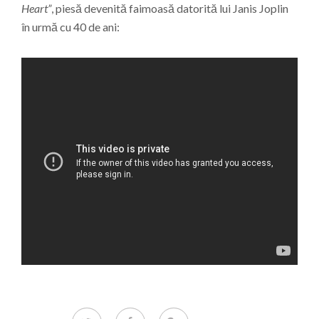
Heart”
, piesă devenită faimoasă datorită lui Janis Joplin
în urmă cu 40 de ani: