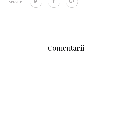
TWITTER
FACEBOOK
GOOGLE+
SHARE:
Comentarii