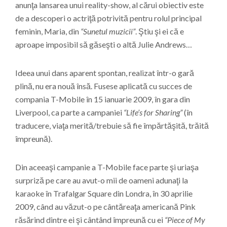
anunţa lansarea unui reality-show, al cărui obiectiv este
de a descoperi o actriţă potrivită pentru rolul principal
feminin, Maria, din
“Sunetul muzicii”
. Ştiu şi ei că e
aproape imposibil să găseşti o altă Julie Andrews…
Ideea unui dans aparent spontan, realizat într-o gară
plină, nu era nouă însă. Fusese aplicată cu succes de
compania T-Mobile în 15 ianuarie 2009, în gara din
Liverpool, ca parte a campaniei
“Life’s for Sharing”
(în
traducere, viaţa merită/trebuie să fie împărtăşită, trăită
împreună).
Din aceeaşi campanie a T-Mobile face parte şi uriaşa
surpriză pe care au avut-o mii de oameni adunaţi la
karaoke în Trafalgar Square din Londra, în 30 aprilie
2009, când au văzut-o pe cântăreaţa americană Pink
răsărind dintre ei şi cântând împreună cu ei
“Piece of My