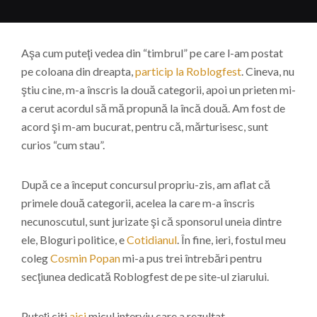
Aşa cum puteţi vedea din “timbrul” pe care l-am postat
pe coloana din dreapta,
particip la Roblogfest
. Cineva, nu
ştiu cine, m-a înscris la două categorii, apoi un prieten mi-
a cerut acordul să mă propună la încă două. Am fost de
acord şi m-am bucurat, pentru că, mărturisesc, sunt
curios “cum stau”.
După ce a început concursul propriu-zis, am aflat că
primele două categorii, acelea la care m-a înscris
necunoscutul, sunt jurizate şi că sponsorul uneia dintre
ele, Bloguri politice, e
Cotidianul
. În fine, ieri, fostul meu
coleg
Cosmin Popan
mi-a pus trei întrebări pentru
secţiunea dedicată Roblogfest de pe site-ul ziarului.
Puteţi citi
aici
micul interviu care a rezultat.