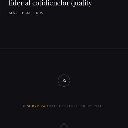
lider al cotidienelor quality
MARTIE 03, 2009
RSS
©
SURPRIZA
TOATE DREPTURILE REZERVATE.
Back