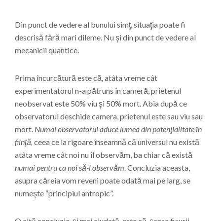
Din punct de vedere al bunului simţ, situaţia poate fi
descrisă fără mari dileme. Nu şi din punct de vedere al
mecanicii quantice.
Prima încurcătură este că, atâta vreme cât
experimentatorul n-a pătruns în cameră, prietenul
neobservat este 50% viu şi 50% mort. Abia după ce
observatorul deschide camera, prietenul este sau viu sau
mort.
Numai observatorul aduce lumea din potenţialitate în
fiinţă,
ceea ce la rigoare înseamnă că universul nu există
atâta vreme cât noi nu îl observăm, ba chiar că există
numai pentru ca noi să-l observăm
. Concluzia aceasta,
asupra căreia vom reveni poate odată mai pe larg, se
numeşte “principiul antropic”.
O altă concluzie, şi mai ciudată, este că, şansa fisurii