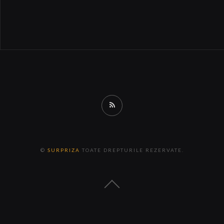
RSS
©
SURPRIZA
TOATE DREPTURILE REZERVATE.
Back
to
the
top