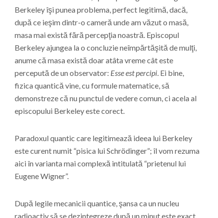
Berkeley îşi punea problema, perfect legitimă, dacă,
după ce ieşim dintr-o cameră unde am văzut o masă,
masa mai există fără percepţia noastră. Episcopul
Berkeley ajungea la o concluzie neîmpărtăşită de mulţi,
anume că masa există doar atâta vreme cât este
percepută de un observator:
Esse est percipi
. Ei bine,
fizica quantică vine, cu formule matematice, să
demonstreze că nu punctul de vedere comun, ci acela al
episcopului Berkeley este corect.
Paradoxul quantic care legitimează ideea lui Berkeley
este curent numit “pisica lui Schrödinger”; îl vom rezuma
aici în varianta mai complexă intitulată “prietenul lui
Eugene Wigner”.
După legile mecanicii quantice, şansa ca un nucleu
radioactiv să se dezintegreze după un minut este exact