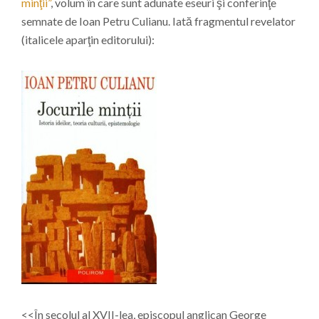
minţii”
, volum în care sunt adunate eseuri şi conferinţe
semnate de Ioan Petru Culianu. Iată fragmentul revelator
(italicele aparţin editorului):
<<În secolul al XVII-lea, episcopul anglican George