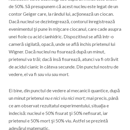
de 50%. Să presupunem că acest nucleu este legat de un
contor Geiger care, la rândul lui, acţionează un ciocan.
Dacă nucleul se dezintegrează, contorul înregistrează
evenimentul şi pune în mişcare ciocanul, care cade asupra
unei fiole cu acid cianhidric. Dispozitivul se află într-o
cameră sigilată, opacă, unde se află închis prietenul lui
Wigner. Dacă nucleul nu fisurează după un minut,
prietenul va trăi; dacă însă fisurează, atunci va fi otrăvit
de acidul cianic în câteva secunde. Din punctul nostru de
vedere, el va fi
sau viu sau mort
.
Ei bine, din punctul de vedere al mecanicii quantice, după
un minut prietenul
nu e nici viu nici mort
; mai precis, până
ce am observat rezultatul experimentului, situaţia e
indecisă: nucleul e 50% fisurat şi 50% nefisurat, iar
prietenul e 50% mort şi 50% viu. Astfel se prezintă
adevărul matematic.