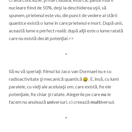
nucleare fiind de 50%, deşi la deschiderea uşii, să
spunem, prietenul este viu, din punct de vedere al stării
quantice există o lume în care prietenul e mort. După unii,
această lume e perfect reală: după alţii este o lume ratată
care nu există decât potenţial.>>
*
Să nu vă speriaţi: filmul lui Jaco van Dormael nu e cu
radioactivitate şi mecanică quantică
. E, însă, cu lumi
paralele, cu vieţi ale aceluiaşi om, care există, fie ele
potenţiale, fie chiar şi ratate. Alegerile pe care
nu
le
facem nu anulează
uni
versuri, ci creează
multi
versul.
*