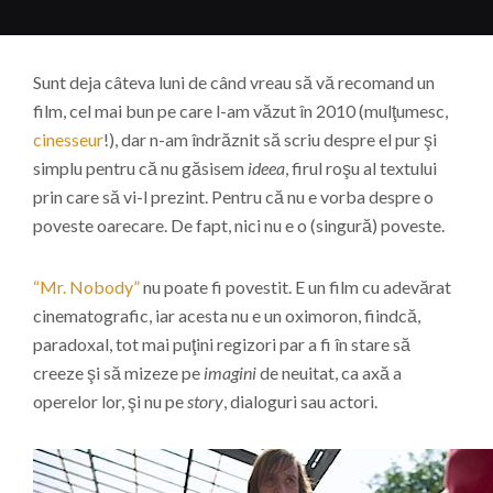
Sunt deja câteva luni de când vreau să vă recomand un
film, cel mai bun pe care l-am văzut în 2010 (mulţumesc,
cinesseur
!), dar n-am îndrăznit să scriu despre el pur şi
simplu pentru că nu găsisem
ideea
, firul roşu al textului
prin care să vi-l prezint. Pentru că nu e vorba despre o
poveste oarecare. De fapt, nici nu e o (singură) poveste.
“Mr. Nobody”
nu poate fi povestit. E un film cu adevărat
cinematografic, iar acesta nu e un oximoron, fiindcă,
paradoxal, tot mai puţini regizori par a fi în stare să
creeze şi să mizeze pe
imagini
de neuitat, ca axă a
operelor lor, şi nu pe
story
, dialoguri sau actori.