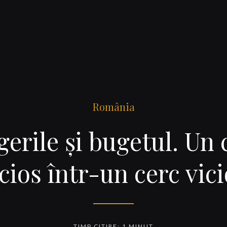
România
gerile şi bugetul. Un 
cios într-un cerc vic
TIMP CITIRE: 1 MINUT