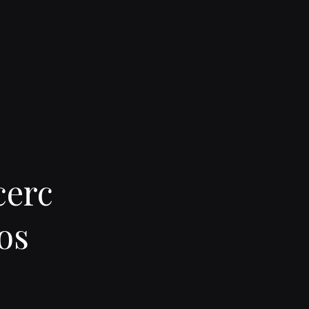
cerc
ios